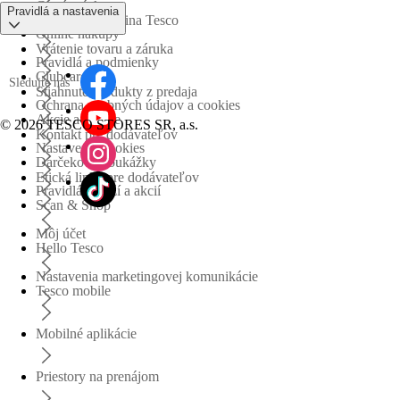
Časté otázky
Pravidlá a nastavenia
Obchodná skupina Tesco
Online nákupy
Vrátenie tovaru a záruka
Pravidlá a podmienky
Clubcard
Sledujte nás
Stiahnuté produkty z predaja
Ochrana osobných údajov a cookies
Akcie a súťaže
©
2026 TESCO STORES SR, a.s.
Kontakt pre dodávateľov
Nastavenia cookies
Darčekové poukážky
Etická linka pre dodávateľov
Pravidlá súťaží a akcií
Scan & Shop
Môj účet
Hello Tesco
Nastavenia marketingovej komunikácie
Tesco mobile
Mobilné aplikácie
Priestory na prenájom