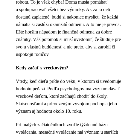
robotu. To je však chyba! Doma musia pomáhať
a spolupracovať všetci bez výnimky. Ak za to deti
dostanú zaplatené, budú si nakoniec myslieť, že každá
námaha si zaslúži okamžitú odmenu. A to nie je pravda.
Ešte horším nápadom je finančná odmena za dobré
známky. Váš potomok si musí uvedomiť, že študuje pre
svoju vlastnú budúcnosť a nie preto, aby si zarobil či
uspokojil rodičov.
Kedy začať s vreckovým?
Vtedy, keď dieťa príde do veku, v ktorom si uvedomuje
hodnotu peňazí. Podľa psychológov má význam dávať
vreckové deťom, ktoré začínajú chodiť do školy.
Skúsenosťami a prirodzeným vývojom pochopia jeho
význam aj hodnotu okolo 10. roku.
Pri malých začiatočníkoch zvoľte týždennú bázu
vyplácania, mesačné vyplácanie má význam u starších