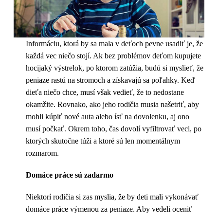
Informáciu, ktorá by sa mala v deťoch pevne usadiť je, že
každá vec niečo stojí. Ak bez problémov deťom kupujete
hocijaký výstrelok, po ktorom zatúžia, budú si myslieť, že
peniaze rastú na stromoch a získavajú sa poľahky. Keď
dieťa niečo chce, musí však vedieť, že to nedostane
okamžite. Rovnako, ako jeho rodičia musia našetriť, aby
mohli kúpiť nové auta alebo ísť na dovolenku, aj ono
musí počkať. Okrem toho, čas dovolí vyfiltrovať veci, po
ktorých skutočne túži a ktoré sú len momentálnym
rozmarom.
Domáce práce sú zadarmo
Niektorí rodičia si zas myslia, že by deti mali vykonávať
domáce práce výmenou za peniaze. Aby vedeli oceniť