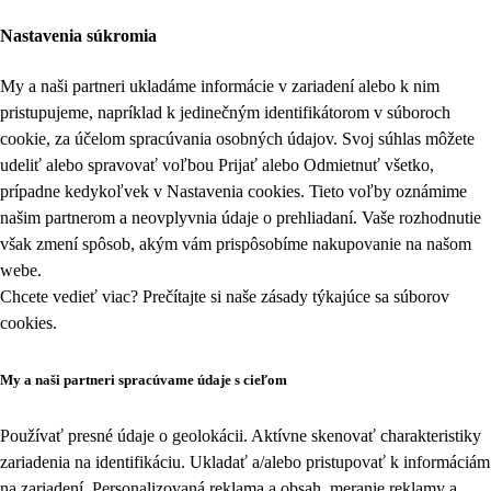
Nastavenia súkromia
My a naši partneri ukladáme informácie v zariadení alebo k nim
pristupujeme, napríklad k jedinečným identifikátorom v súboroch
cookie, za účelom spracúvania osobných údajov. Svoj súhlas môžete
udeliť alebo spravovať voľbou Prijať alebo Odmietnuť všetko,
prípadne kedykoľvek v
Nastavenia cookies
. Tieto voľby oznámime
našim partnerom a neovplyvnia údaje o prehliadaní. Vaše rozhodnutie
však zmení spôsob, akým vám prispôsobíme nakupovanie na našom
webe.
Chcete vedieť viac? Prečítajte si naše zásady týkajúce sa
súborov
cookies
.
My a naši partneri spracúvame údaje s cieľom
Používať presné údaje o geolokácii. Aktívne skenovať charakteristiky
zariadenia na identifikáciu. Ukladať a/alebo pristupovať k informáciám
na zariadení. Personalizovaná reklama a obsah, meranie reklamy a