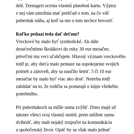
detí. Teenageri ocenia vlastnú platobnú kartu. Výpisy
z nej vám umožnia mať prehľad o tom, na čo váš
pubertiak míňa, aj keď sa mu o tom nechce hovoriť.
Koľko peňazí teda dať deťom?
Vreckové by malo byť symbolické. Ak dáte
desaťročnému školákovi do ruky 30 eur mesačne,
priveľmi mu veci uľahčujete. Hlavný význam vreckového
totiž je, aby dieťa malo peniaze na uspokojenie svojich
potrieb a zároveň, aby sa naučilo šetriť. 5 či 10 eur
mesačne by malo byť viac ako dosť. Netreba totiž
zabúdať na to, že rodičia sa postarajú o kúpu všetkého
potrebného.
Pri pubertiakoch sa môže suma zvýšiť. Dnes majú už
takmer všetci svoj vlastný mobil, preto môžete sumu
dvihnúť, aby mali nejaký rozpočet na komunikáciu
a spoločenský život. Opäť by sa však malo jednať