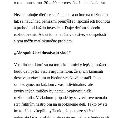
o rozumnú sumu. 20 – 30 eur mesačne bude tak akurát.
Nezachraňujte dieťa v situácii, ak sa ocitne na mizine. Iba
tak sa naučí nad peniazmi premýšľať, spozná ich hodnotu
a prehodnotí každú investíciu. Dajte deťom slobodu
rozhodovania. Ak sa to nenaučia v detstve, v dospelosti
s tým môžu mať skutočne problém.
„Ale spolužiaci dostávajú viac!“
V rodinách, ktoré sú na tom ekonomicky lepšie, možno
budú deti pýtať viac s argumentom, že aj ich kamaráti
dostávajú viac a im to biedne vreckové nestačí. Je to
samozrejme, na každom z vás individuálne, ale
zvyky iných rodičov by nemali ovplyvniť vaše
rozhodnutia. V žiadnom prípade by sa vreckové nemalo
stať ľahkým nástrojom na uspokojenie detí. Takto by ste
im totiž len vštepili myšlienku, že peniaze sú čosi
automatické a zarobili by ste si na problémy v budúcnosti.