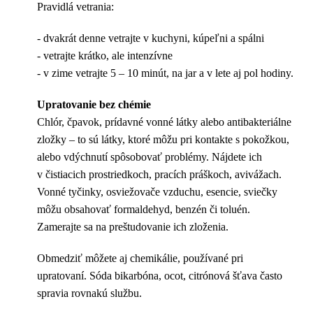
Pravidlá vetrania:
- dvakrát denne vetrajte v kuchyni, kúpeľni a spálni
- vetrajte krátko, ale intenzívne
- v zime vetrajte 5 – 10 minút, na jar a v lete aj pol hodiny.
Upratovanie bez chémie
Chlór, čpavok, prídavné vonné látky alebo antibakteriálne
zložky – to sú látky, ktoré môžu pri kontakte s pokožkou,
alebo vdýchnutí spôsobovať problémy. Nájdete ich
v čistiacich prostriedkoch, pracích práškoch, avivážach.
Vonné tyčinky, osviežovače vzduchu, esencie, sviečky
môžu obsahovať formaldehyd, benzén či toluén.
Zamerajte sa na preštudovanie ich zloženia.
Obmedziť môžete aj chemikálie, používané pri
upratovaní. Sóda bikarbóna, ocot, citrónová šťava často
spravia rovnakú službu.