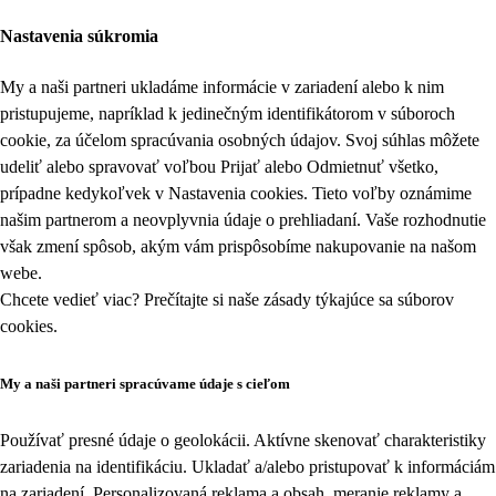
Nastavenia súkromia
My a naši partneri ukladáme informácie v zariadení alebo k nim
pristupujeme, napríklad k jedinečným identifikátorom v súboroch
cookie, za účelom spracúvania osobných údajov. Svoj súhlas môžete
udeliť alebo spravovať voľbou Prijať alebo Odmietnuť všetko,
prípadne kedykoľvek v
Nastavenia cookies
. Tieto voľby oznámime
našim partnerom a neovplyvnia údaje o prehliadaní. Vaše rozhodnutie
však zmení spôsob, akým vám prispôsobíme nakupovanie na našom
webe.
Chcete vedieť viac? Prečítajte si naše zásady týkajúce sa
súborov
cookies
.
My a naši partneri spracúvame údaje s cieľom
Používať presné údaje o geolokácii. Aktívne skenovať charakteristiky
zariadenia na identifikáciu. Ukladať a/alebo pristupovať k informáciám
na zariadení. Personalizovaná reklama a obsah, meranie reklamy a