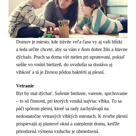
Domov je miesto, kde trávite veľa času vy aj vaši blízki
a teda určite chcete, aby sa vám v ňom dobre žilo a hlavne
dýchalo. Prach sa doma víri nielen pri upratovaní, pokiaľ
sušíte vo vnútri bielizeň, do ovzdušia sa dostáva aj
vlhkosť a tá je živnou pôdou baktérií aj plesní.
Vetranie
Byt by mal dýchať. Sušenie bielizne, varenie, sprchovanie
– to sú činnosti, pri ktorých vzniká najviac vlhka. To sa
páči spórom plesní, ktoré sa rady zachytávajú na
nedostatočne vetraných vlhkých miestach. K tvorbe plesní
prispievajú aj plastové okná a zateplenie domu, keďže
prirodzená výmena vzduchu je obmedzená.