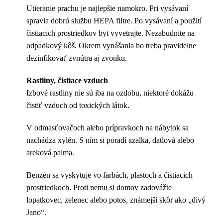
Utieranie prachu je najlepšie namokro. Pri vysávaní
spravia dobrú službu HEPA filtre. Po vysávaní a použití
čistiacich prostriedkov byt vyvetrajte. Nezabudnite na
odpadkový kôš. Okrem vynášania ho treba pravidelne
dezinfikovať zvnútra aj zvonku.
Rastliny, čistiace vzduch
Izbové rastliny nie sú iba na ozdobu, niektoré dokážu
čistiť vzduch od toxických látok.
V odmasťovačoch alebo prípravkoch na nábytok sa
nachádza xylén. S ním si poradí azalka, datlová alebo
areková palma.
Benzén sa vyskytuje vo farbách, plastoch a čistiacich
prostriedkoch. Proti nemu si domov zadovážte
lopatkovec, zelenec alebo potos, známejší skôr ako „divý
Jano“.