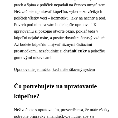
prach a špina z poličiek nepadali na čerstvo umytú zem.
Než začnete upratovať kúpeľňu, vyberte zo všetkých
poličiek všetky veci – kozmetiku, laky na nechty a pod.
Povrch pod nimi sa vám bude lepšie upratovať. K
upratovaniu si pokojne otvorte okno, pokiaľ teda v
kúpeľni nejaké máte, a pustite dovnútra čerstvý vzduch.
Až budete kúpeľňu umývať rôznymi čistiacimi
prostriedkami, nezabudnite si
chrániť ruky
a pokožku
gumovými rukavicami.
Upratovanie je hračka, keď máte šikovný systém
Čo potrebujete na upratovanie
kúpeľne?
Než začnete s upratovaním, presvedčte sa, že máte všetky
potrebné prípravky a handričky
.Je nutné, aby ste