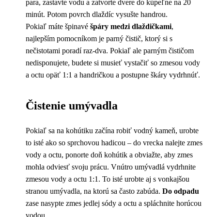
para, zastavte vodu a zatvorte dvere do kúpeľne na 20
minút. Potom povrch dlaždíc vysušte handrou.
Pokiaľ máte špinavé
špáry medzi dlaždičkami
,
najlepším pomocníkom je parný čistič, ktorý si s
nečistotami poradí raz-dva. Pokiaľ ale parným čističom
nedisponujete, budete si musieť vystačiť so zmesou vody
a octu opäť 1:1 a handričkou a postupne škáry vydrhnúť.
Čistenie umývadla
Pokiaľ sa na kohútiku začína robiť vodný kameň, urobte
to isté ako so sprchovou hadicou – do vrecka nalejte zmes
vody a octu, ponorte doň kohútik a obviažte, aby zmes
mohla odviesť svoju prácu. Vnútro umývadlá vydrhnite
zmesou vody a octu 1:1. To isté urobte aj s vonkajšou
stranou umývadla, na ktorú sa často zabúda.
Do odpadu
zase nasypte zmes jedlej sódy a octu a spláchnite horúcou
vodou.