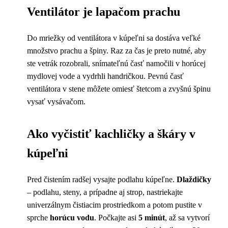
Ventilátor je lapačom prachu
Do mriežky od ventilátora v kúpeľni sa dostáva veľké
množstvo prachu a špiny. Raz za čas je preto nutné, aby
ste vetrák rozobrali, snímateľnú časť namočili v horúcej
mydlovej vode a vydrhli handričkou. Pevnú časť
ventilátora v stene môžete omiesť štetcom a zvyšnú špinu
vysať vysávačom.
Ako vyčistiť kachličky a škáry v
kúpeľni
Pred čistením radšej vysajte podlahu kúpeľne.
Dlaždičky
– podlahu, steny, a prípadne aj strop, nastriekajte
univerzálnym čistiacim prostriedkom a potom pustite v
sprche
horúcu vodu
. Počkajte asi
5 minút
, až sa vytvorí