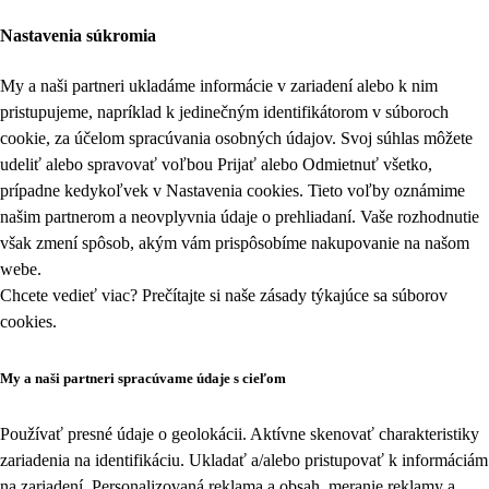
Nastavenia súkromia
My a naši partneri ukladáme informácie v zariadení alebo k nim
pristupujeme, napríklad k jedinečným identifikátorom v súboroch
cookie, za účelom spracúvania osobných údajov. Svoj súhlas môžete
udeliť alebo spravovať voľbou Prijať alebo Odmietnuť všetko,
prípadne kedykoľvek v
Nastavenia cookies
. Tieto voľby oznámime
našim partnerom a neovplyvnia údaje o prehliadaní. Vaše rozhodnutie
však zmení spôsob, akým vám prispôsobíme nakupovanie na našom
webe.
Chcete vedieť viac? Prečítajte si naše zásady týkajúce sa
súborov
cookies
.
My a naši partneri spracúvame údaje s cieľom
Používať presné údaje o geolokácii. Aktívne skenovať charakteristiky
zariadenia na identifikáciu. Ukladať a/alebo pristupovať k informáciám
na zariadení. Personalizovaná reklama a obsah, meranie reklamy a