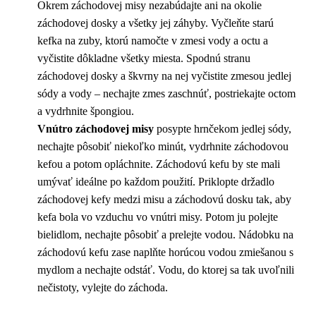
Okrem záchodovej misy nezabúdajte ani na okolie
záchodovej dosky a všetky jej záhyby. Vyčleňte starú
kefka na zuby, ktorú namočte v zmesi vody a octu a
vyčistite dôkladne všetky miesta. Spodnú stranu
záchodovej dosky a škvrny na nej vyčistite zmesou jedlej
sódy a vody – nechajte zmes zaschnúť, postriekajte octom
a vydrhnite špongiou.
Vnútro
záchodovej misy
posypte hrnčekom jedlej sódy,
nechajte pôsobiť niekoľko minút, vydrhnite záchodovou
kefou a potom opláchnite. Záchodovú kefu by ste mali
umývať ideálne po každom použití. Priklopte držadlo
záchodovej kefy medzi misu a záchodovú dosku tak, aby
kefa bola vo vzduchu vo vnútri misy. Potom ju polejte
bielidlom, nechajte pôsobiť a prelejte vodou. Nádobku na
záchodovú kefu zase naplňte horúcou vodou zmiešanou s
mydlom a nechajte odstáť. Vodu, do ktorej sa tak uvoľnili
nečistoty, vylejte do záchoda.