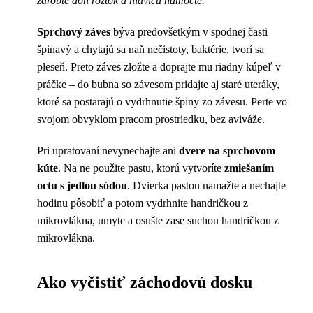
zarobte doň roztok a hlavicu namočte.
Sprchový
záves
býva predovšetkým v spodnej časti
špinavý a chytajú sa naň nečistoty, baktérie, tvorí sa
pleseň. Preto záves zložte a doprajte mu riadny kúpeľ v
práčke – do bubna so závesom pridajte aj staré uteráky,
ktoré sa postarajú o vydrhnutie špiny zo závesu. Perte vo
svojom obvyklom pracom prostriedku, bez aviváže.
Pri upratovaní nevynechajte ani
dvere na sprchovom
kúte
. Na ne použite pastu, ktorú vytvoríte
zmiešaním
octu s jedlou sódou
. Dvierka pastou namažte a nechajte
hodinu pôsobiť a potom vydrhnite handričkou z
mikrovlákna, umyte a osušte zase suchou handričkou z
mikrovlákna.
Ako vyčistiť záchodovú dosku