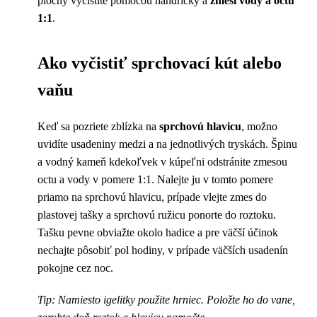
plochy vyčistite pomocou handričky a
zmesi vody a octu
1:1
.
Ako vyčistiť sprchovací kút alebo
vaňu
Keď sa pozriete zblízka na
sprchovú hlavicu
, možno
uvidíte usadeniny medzi a na jednotlivých tryskách. Špinu
a vodný kameň kdekoľvek v kúpeľni odstránite zmesou
octu a vody v pomere 1:1. Nalejte ju v tomto pomere
priamo na sprchovú hlavicu, prípade vlejte zmes do
plastovej tašky a sprchovú ružicu ponorte do roztoku.
Tašku pevne obviažte okolo hadice a pre väčší účinok
nechajte pôsobiť pol hodiny, v prípade väčších usadenín
pokojne cez noc.
Tip: Namiesto igelitky použite hrniec. Položte ho do vane,