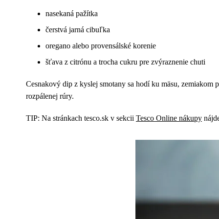
nasekaná pažítka
čerstvá jarná cibuľka
oregano alebo provensálské korenie
šťava z citrónu a trocha cukru pre zvýraznenie chuti
Cesnakový dip z kyslej smotany sa hodí ku mäsu, zemiakom peč
rozpálenej rúry.
TIP: Na stránkach tesco.sk v sekcii
Tesco Online nákupy
nájde