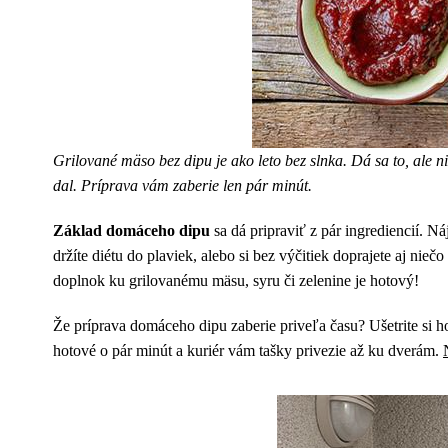
Grilované mäso bez dipu je ako leto bez slnka. Dá sa to, ale 
dal. Príprava vám zaberie len pár minút.
Základ domáceho dipu
sa dá pripraviť z pár ingrediencií. Ná
držíte diétu do plaviek, alebo si bez výčitiek doprajete aj n
doplnok ku grilovanému mäsu, syru či zelenine je hotový!
Že príprava domáceho dipu zaberie priveľa času? Ušetrite si h
hotové o pár minút a kuriér vám tašky privezie až ku dverám.