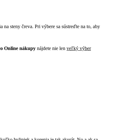
a na steny čreva. Pri výbere sa sústreďte na to, aby
co Online nákupy
nájdete nie len
veľký výber
koľko byliniek a korenia je tak akurát. No a ak sa