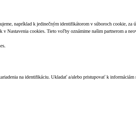
upujeme, napríklad k jedinečným identifikátorom v súboroch cookie, za
ek v
Nastavenia cookies
. Tieto voľby oznámime našim partnerom a neov
ies
.
zariadenia na identifikáciu. Ukladať a/alebo pristupovať k informáciám