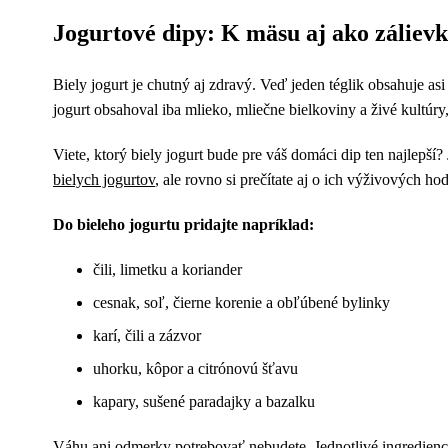
Jogurtové dipy: K mäsu aj ako zálievk
Biely jogurt je chutný aj zdravý. Veď jeden téglik obsahuje asi
jogurt obsahoval iba mlieko, mliečne bielkoviny a živé kultúry
Viete, ktorý biely jogurt bude pre váš domáci dip ten najlepš
bielych jogurtov
, ale rovno si prečítate aj o ich výživových ho
Do bieleho jogurtu pridajte napríklad:
čili, limetku a koriander
cesnak, soľ, čierne korenie a obľúbené bylinky
karí, čili a zázvor
uhorku, kôpor a citrónovú šťavu
kapary, sušené paradajky a bazalku
Váhu ani odmerky potrebovať nebudete. Jednotlivé ingrediencie 