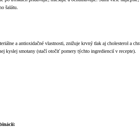
o šalátu.
riálne a antioxidačné vlastnosti, znižuje krvný tlak aj cholesterol a ch
ej kyslej smotany (stačí otočiť pomery týchto ingrediencií v recepte).
inácií: