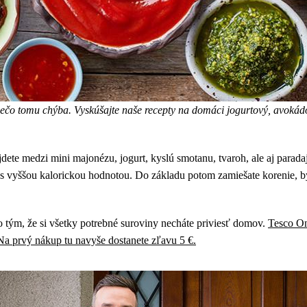
niečo tomu chýba. Vyskúšajte naše recepty na domáci jogurtový, avokád
jdete medzi mini majonézu, jogurt, kyslú smotanu, tvaroh, ale aj parada
iečo s vyššou kalorickou hodnotou. Do základu potom zamiešate korenie, 
o tým, že si všetky potrebné suroviny necháte priviesť domov.
Tesco On
Na prvý nákup tu navyše dostanete zľavu 5 €.