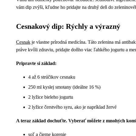
vám dip zvýši, kľudne ho pridajte na druhý deň do zeleninovéh
Cesnakový dip: Rýchly a výrazný
Cesnak
je vlastne prírodná medicína. Táto zelenina má antibakte
práve kvôli zdraviu, pridajte doňho viac ľahkého jogurtu a men
Pripravte si základ:
4 až 6 strúčikov cesnaku
250 ml kyslej smotany (ideálne 16 %)
2 lyžice bieleho jogurtu
2 lyžice čerstvého syru, ako je napríklad žervé
A teraz základ dochuťte. Vyberať môžete z mnohých komb
soľ a čierne korenie