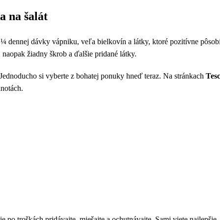
a na šalát
 ¼ dennej dávky vápniku, veľa bielkovín a látky, ktoré pozitívne pôsobi
, naopak žiadny škrob a ďalšie pridané látky.
í? Jednoducho si vyberte z bohatej ponuky hneď teraz. Na stránkach
Tes
dnotách.
po troškách pridávajte, miešajte a ochutnávajte. Sami viete najlepšie, 