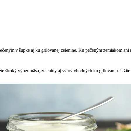
eným v šupke aj ku grilovanej zelenine. Ku pečeným zemiakom ani nepo
te široký výber mäsa, zeleniny aj syrov vhodných ku grilovaniu. Užite 