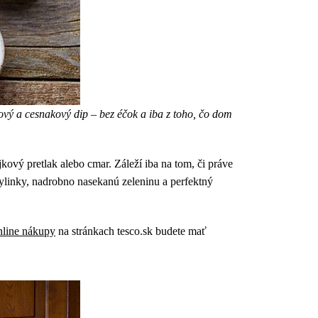
ový a cesnakový dip – bez éčok a iba z toho, čo dom
jkový pretlak alebo cmar. Záleží iba na tom, či práve
bylinky, nadrobno nasekanú zeleninu a perfektný
line nákupy
na stránkach tesco.sk budete mať