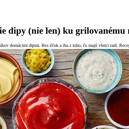
šie dipy (nie len) ku grilovanému
vníkov domácimi dipmi. Bez éčok a iba z toho, čo majú všetci radi. Rece