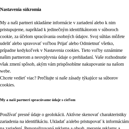
Nastavenia súkromia
My a naši partneri ukladáme informácie v zariadení alebo k nim
pristupujeme, napríklad k jedinečným identifikátorom v súboroch
cookie, za účelom spracúvania osobných údajov. Svoj súhlas môžete
udeliť alebo spravovať voľbou Prijať alebo Odmietnuť všetko,
prípadne kedykoľvek v
Nastavenia cookies
. Tieto voľby oznámime
našim partnerom a neovplyvnia údaje o prehliadaní. Vaše rozhodnutie
však zmení spôsob, akým vám prispôsobíme nakupovanie na našom
webe.
Chcete vedieť viac? Prečítajte si naše zásady týkajúce sa
súborov
cookies
.
My a naši partneri spracúvame údaje s cieľom
Používať presné údaje o geolokácii. Aktívne skenovať charakteristiky
zariadenia na identifikáciu. Ukladať a/alebo pristupovať k informáciám
na zariadení. Personalizovaná reklama a obsah, meranie reklamy a