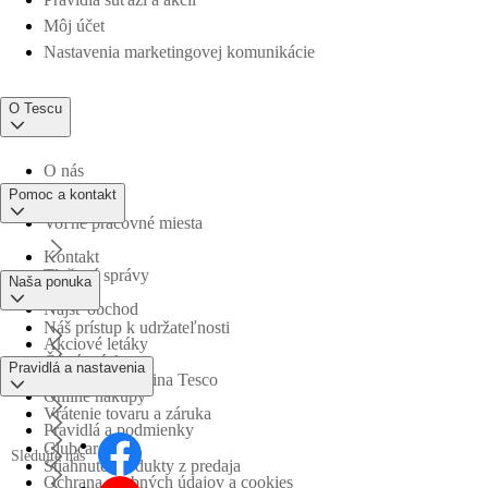
Môj účet
Nastavenia marketingovej komunikácie
O Tescu
O nás
Pomoc a kontakt
Voľné pracovné miesta
Kontakt
Tlačové správy
Naša ponuka
Nájsť obchod
Náš prístup k udržateľnosti
Akciové letáky
Časté otázky
Pravidlá a nastavenia
Obchodná skupina Tesco
Online nákupy
Vrátenie tovaru a záruka
Pravidlá a podmienky
Clubcard
Sledujte nás
Stiahnuté produkty z predaja
Ochrana osobných údajov a cookies