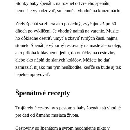
Stonky baby špenátu, na rozdiel od zrelého špenátu,
nemusíte vyhadzovať, sú jemné a vhodné na konzumáciu.
Zrelý špenát sa zbiera ako posledný, zvyčajne až po 50
dňoch po vyklíčení. Je vhodný najmä na varenie. Musíte
ho dôkladne ošetriť, umyť a zbaviť tvrdých častí, najmä
stoniek. Špenát je výborný restovaný na masle alebo oleji,
ako príloha k hlavnému jedlu, do omáčky na cestoviny
alebo ako náplň do slaných koláčov. Môžete ho dať
zamraziť, nijako mu tým neuškodíte, keďže sa bude aj tak
tepelne upravovať.
Špenátové recepty
Trojfarebné cestoviny
s pestom z
baby špenátu
sú vhodné
pre deti od ôsmeho mesiaca života.
Cestoviny so špenátom a syrom
neodmietne nikto v