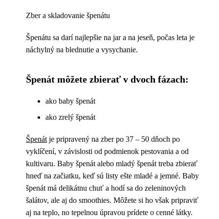
Zber a skladovanie špenátu
Špenátu sa darí najlepšie na jar a na jeseň, počas leta je
náchylný na blednutie a vysychanie.
Špenát môžete zbierať v dvoch fázach:
ako baby špenát
ako zrelý špenát
Špenát
je pripravený na zber po 37 – 50 dňoch po
vyklíčení, v závislosti od podmienok pestovania a od
kultivaru. Baby špenát alebo mladý špenát treba zbierať
hneď na začiatku, keď sú listy ešte mladé a jemné. Baby
špenát má delikátnu chuť a hodí sa do zeleninových
šalátov, ale aj do smoothies. Môžete si ho však pripraviť
aj na teplo, no tepelnou úpravou prídete o cenné látky.