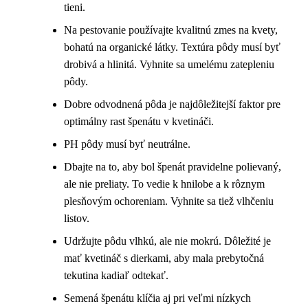
tieni.
Na pestovanie používajte kvalitnú zmes na kvety,
bohatú na organické látky. Textúra pôdy musí byť
drobivá a hlinitá. Vyhnite sa umelému zatepleniu
pôdy.
Dobre odvodnená pôda je najdôležitejší faktor pre
optimálny rast špenátu v kvetináči.
PH pôdy musí byť neutrálne.
Dbajte na to, aby bol špenát pravidelne polievaný,
ale nie preliaty. To vedie k hnilobe a k rôznym
plesňovým ochoreniam. Vyhnite sa tiež vlhčeniu
listov.
Udržujte pôdu vlhkú, ale nie mokrú. Dôležité je
mať kvetináč s dierkami, aby mala prebytočná
tekutina kadiaľ odtekať.
Semená špenátu klíčia aj pri veľmi nízkych