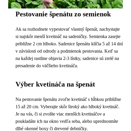
Pestovanie špenátu zo semienok
Ak sa rozhodnete vypestovať vlastný špenát, nachystajte
si najskôr menší kvetináč na sadeničky. Semienka zasejte
približne 2 cm hlboko. Sadenice špenátu klíčia 5 až 14 dní
v závislosti od odrody a podmienok pestovania. Keď sa
na každej rastline objavia 2-3 lístky, sadenice sú zrelé na
presadenie do väčšieho kvetináča.
Výber kvetináča na špenát
Na pestovanie špenátu zvoľte kvetináč s hĺbkou približne
15 až 20 cm. Vyberajte skôr široký ako hlboký kvetináč.
Je na vás, či si zvolíte viac menších kvetináčov a
poukladáte ich na okno vedľa seba, alebo uprednostníte
dlhé okenné boxy či drevené debničky.