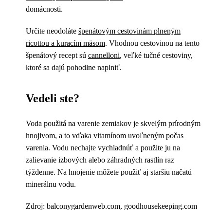
domácnosti.
Určite neodoláte
špenátovým cestovinám plneným
ricottou a kuracím mäsom
. Vhodnou cestovinou na tento
špenátový recept sú
cannelloni
, veľké tučné cestoviny,
ktoré sa dajú pohodlne naplniť.
Vedeli ste?
Voda použitá na varenie zemiakov je skvelým prírodným
hnojivom, a to vďaka vitamínom uvoľneným počas
varenia. Vodu nechajte vychladnúť a použite ju na
zalievanie izbových alebo záhradných rastlín raz
týždenne. Na hnojenie môžete použiť aj staršiu načatú
minerálnu vodu.
Zdroj: balconygardenweb.com, goodhousekeeping.com