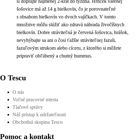
si doprajte najmenej 2-krát do týždňa. Hrnček varenej
šošovice má až 14 g bielkovín, čo je porovnateľné
s obsahom bielkovín vo dvoch vajíčkach. V tomto
množstve môžu slúžiť ako zdravá náhrada živočíšnych
bielkovín. Dobre stráviteľná je červená šošovica, hrášok,
nevyhýbajte sa ani o čosi ťažšie stráviteľnej fazuli,
fazuľovým strukom alebo cíceru, z ktorého si môžete
pripraviť obľúbený a chutný hummus.
O Tescu
O nás
Voľné pracovné miesta
Tlačové správy
Náš prístup k udržateľnosti
Obchodná skupina Tesco
Pomoc a kontakt