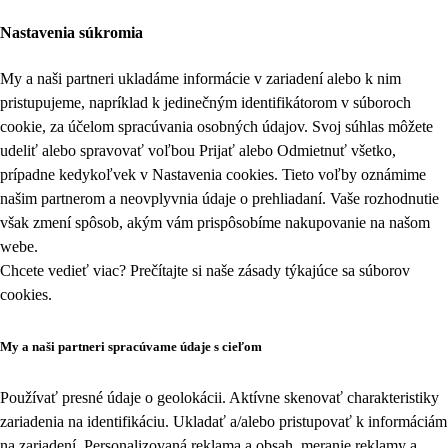
Nastavenia súkromia
My a naši partneri ukladáme informácie v zariadení alebo k nim
pristupujeme, napríklad k jedinečným identifikátorom v súboroch
cookie, za účelom spracúvania osobných údajov. Svoj súhlas môžete
udeliť alebo spravovať voľbou Prijať alebo Odmietnuť všetko,
prípadne kedykoľvek v
Nastavenia cookies
. Tieto voľby oznámime
našim partnerom a neovplyvnia údaje o prehliadaní. Vaše rozhodnutie
však zmení spôsob, akým vám prispôsobíme nakupovanie na našom
webe.
Chcete vedieť viac? Prečítajte si naše zásady týkajúce sa
súborov
cookies
.
My a naši partneri spracúvame údaje s cieľom
Používať presné údaje o geolokácii. Aktívne skenovať charakteristiky
zariadenia na identifikáciu. Ukladať a/alebo pristupovať k informáciám
na zariadení. Personalizovaná reklama a obsah, meranie reklamy a