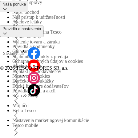
Tlačové správy
Naša ponuka
Nájsť obchod
Náš prístup k udržateľnosti
Akciové letáky
Časté otázky
Pravidlá a nastavenia
Obchodná skupina Tesco
Online nákupy
Vrátenie tovaru a záruka
Pravidlá a podmienky
Clubcard
Sledujte nás
Stiahnuté produkty z predaja
Ochrana osobných údajov a cookies
Akcie a súťaže
©
2026 TESCO STORES SR, a.s.
Kontakt pre dodávateľov
Nastavenia cookies
Darčekové poukážky
Etická linka pre dodávateľov
Pravidlá súťaží a akcií
Scan & Shop
Môj účet
Hello Tesco
Nastavenia marketingovej komunikácie
Tesco mobile