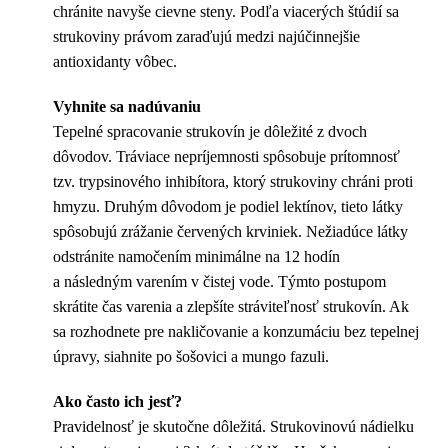
chránite navyše cievne steny. Podľa viacerých štúdií sa
strukoviny právom zaraďujú medzi najúčinnejšie
antioxidanty vôbec.
Vyhnite sa nadúvaniu
Tepelné spracovanie strukovín je dôležité z dvoch
dôvodov. Tráviace nepríjemnosti spôsobuje prítomnosť
tzv. trypsinového inhibítora, ktorý strukoviny chráni proti
hmyzu. Druhým dôvodom je podiel lektínov, tieto látky
spôsobujú zrážanie červených krviniek. Nežiadúce látky
odstránite namočením minimálne na 12 hodín
a následným varením v čistej vode. Týmto postupom
skrátite čas varenia a zlepšíte stráviteľnosť strukovín. Ak
sa rozhodnete pre nakličovanie a konzumáciu bez tepelnej
úpravy, siahnite po šošovici a mungo fazuli.
Ako často ich jesť?
Pravidelnosť je skutočne dôležitá. Strukovinovú nádielku