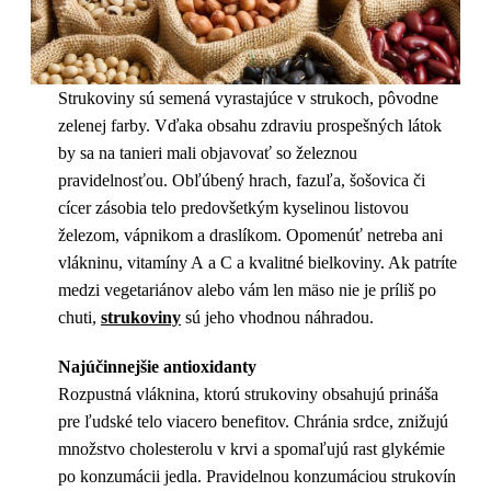
Strukoviny sú semená vyrastajúce v strukoch, pôvodne
zelenej farby. Vďaka obsahu zdraviu prospešných látok
by sa na tanieri mali objavovať so železnou
pravidelnosťou. Obľúbený hrach, fazuľa, šošovica či
cícer zásobia telo predovšetkým kyselinou listovou
železom, vápnikom a draslíkom. Opomenúť netreba ani
vlákninu, vitamíny A a C a kvalitné bielkoviny. Ak patríte
medzi vegetariánov alebo vám len mäso nie je príliš po
chuti,
strukoviny
sú jeho vhodnou náhradou.
Najúčinnejšie antioxidanty
Rozpustná vláknina, ktorú strukoviny obsahujú prináša
pre ľudské telo viacero benefitov. Chránia srdce, znižujú
množstvo cholesterolu v krvi a spomaľujú rast glykémie
po konzumácii jedla. Pravidelnou konzumáciou strukovín