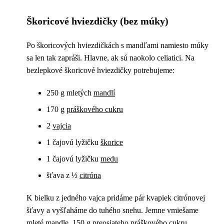
Škoricové hviezdičky (bez múky)
Po škoricových hviezdičkách s mandľami namiesto múky
sa len tak zapráši. Hlavne, ak sú naokolo celiatici. Na
bezlepkové škoricové hviezdičky potrebujeme:
250 g mletých
mandlí
170 g
práškového cukru
2
vajcia
1 čajovú lyžičku
škorice
1 čajovú lyžičku
medu
šťava z ½
citróna
K bielku z jedného vajca pridáme pár kvapiek citrónovej
šťavy a vyšľaháme do tuhého snehu. Jemne vmiešame
mleté mandle, 150 g preosiateho práškového cukru,