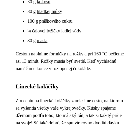
30 g
kokosu
80 g
hladkej múky
100 g
práškového cukru
¼ čajovej lyžičky
jedlej sódy
80 g
masla
Cestom naplníme formičky na rožky a pri 160 °C pečieme
asi 13 minút. Rožky musia byť svetlé. Keď vychladnú,
namáčame konce v roztopenej čokoláde.
Linecké koláčiky
Z receptu na linecké koláčiky zamiesime cesto, na ktorom
sa vyšantia všetky vaše vykrajovačky. Kúsky spájame
džemom podľa toho, kto má aký rád, a tak si každý príde
na svoje! Sú také dobré, že spravte rovno dvojitú dávku.