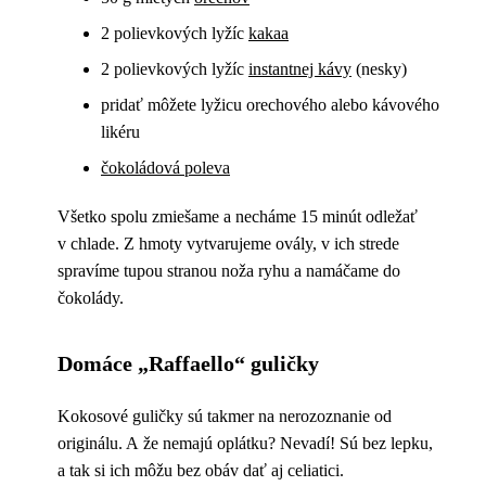
2 polievkových lyžíc
kakaa
2 polievkových lyžíc
instantnej kávy
(nesky)
pridať môžete lyžicu orechového alebo kávového
likéru
čokoládová poleva
Všetko spolu zmiešame a necháme 15 minút odležať
v chlade. Z hmoty vytvarujeme ovály, v ich strede
spravíme tupou stranou noža ryhu a namáčame do
čokolády.
Domáce „Raffaello“ guličky
Kokosové guličky sú takmer na nerozoznanie od
originálu. A že nemajú oplátku? Nevadí! Sú bez lepku,
a tak si ich môžu bez obáv dať aj celiatici.