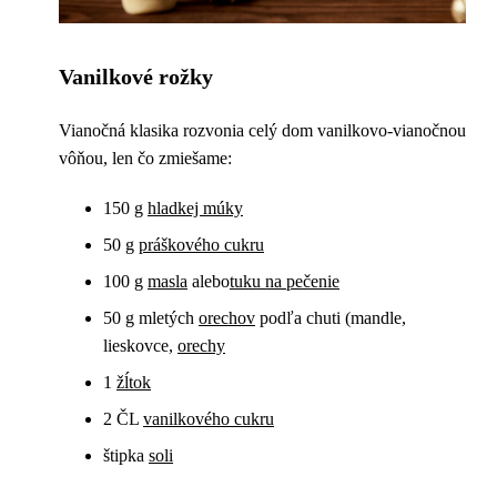
Vanilkové rožky
Vianočná klasika rozvonia celý dom vanilkovo-vianočnou
vôňou, len čo zmiešame:
150 g
hladkej múky
50 g
práškového cukru
100 g
masla
alebo
tuku na pečenie
50 g mletých
orechov
podľa chuti (mandle,
lieskovce,
orechy
1
žĺtok
2 ČL
vanilkového cukru
štipka
soli