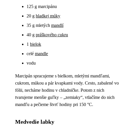
125 g marcipánu
20 g
hladkej múky
35 g mletých
mandlí
40 g
práškového cukru
1
bielok
celé
mandle
vodu
Marcipán spracujeme s bielkom, mletými mandľami,
cukrom, múkou a pár kvapkami vody. Cesto, zabalené vo
fólii, necháme hodinu v chladničke. Potom z nich
tvarujeme menšie guľky – „zemiaky“, vtlačíme do nich
mandľu a pečieme štvrť hodiny pri 150 °C.
Medvedie labky