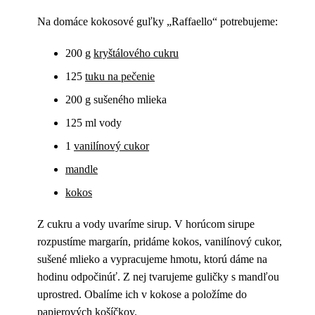
Na domáce kokosové guľky „Raffaello“ potrebujeme:
200 g
kryštálového cukru
125
tuku na pečenie
200 g sušeného mlieka
125 ml vody
1
vanilínový cukor
mandle
kokos
Z cukru a vody uvaríme sirup. V horúcom sirupe
rozpustíme margarín, pridáme kokos, vanilínový cukor,
sušené mlieko a vypracujeme hmotu, ktorú dáme na
hodinu odpočinúť. Z nej tvarujeme guličky s mandľou
uprostred. Obalíme ich v kokose a položíme do
papierových košíčkov.