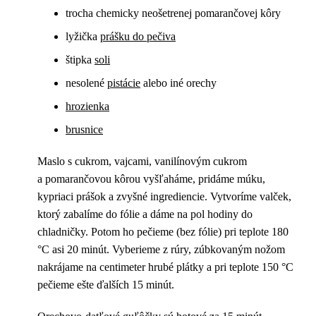
trocha chemicky neošetrenej pomarančovej kôry
lyžička
prášku do pečiva
štipka
soli
nesolené
pistácie
alebo iné orechy
hrozienka
brusnice
Maslo s cukrom, vajcami, vanilínovým cukrom
a pomarančovou kôrou vyšľaháme, pridáme múku,
kypriaci prášok a zvyšné ingrediencie. Vytvoríme valček,
ktorý zabalíme do fólie a dáme na pol hodiny do
chladničky. Potom ho pečieme (bez fólie) pri teplote 180
°C asi 20 minút. Vyberieme z rúry, zúbkovaným nožom
nakrájame na centimeter hrubé plátky a pri teplote 150 °C
pečieme ešte ďalších 15 minút.