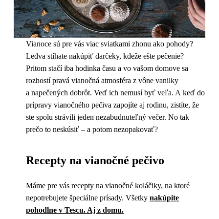
Vianoce sú pre vás viac sviatkami zhonu ako pohody?
Ledva stíhate nakúpiť darčeky, kdeže ešte pečenie?
Pritom stačí iba hodinka času a vo vašom domove sa
rozhostí pravá vianočná atmosféra z vône vanilky
a napečených dobrôt. Veď ich nemusí byť veľa. A keď do
prípravy vianočného pečiva zapojíte aj rodinu, zistíte, že
ste spolu strávili jeden nezabudnuteľný večer. No tak
prečo to neskúsiť – a potom nezopakovať?
Recepty na vianočné pečivo
Máme pre vás recepty na vianočné koláčiky, na ktoré
nepotrebujete špeciálne prísady. Všetky
nakúpite
pohodlne v Tescu. Aj z domu.