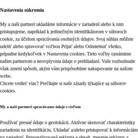
Nastavenia súkromia
My a naši partneri ukladáme informácie v zariadení alebo k nim
pristupujeme, napríklad k jedinečným identifikátorom v súboroch
cookie, za účelom spracúvania osobných údajov. Svoj súhlas môžete
udeliť alebo spravovať voľbou Prijať alebo Odmietnuť všetko,
prípadne kedykoľvek v
Nastavenia cookies
. Tieto voľby oznámime
našim partnerom a neovplyvnia údaje o prehliadaní. Vaše rozhodnutie
však zmení spôsob, akým vám prispôsobíme nakupovanie na našom
webe.
Chcete vedieť viac? Prečítajte si naše zásady týkajúce sa
súborov
cookies
.
My a naši partneri spracúvame údaje s cieľom
Používať presné údaje o geolokácii. Aktívne skenovať charakteristiky
zariadenia na identifikáciu. Ukladať a/alebo pristupovať k informáciám
na zariadení. Personalizovaná reklama a obsah, meranie reklamy a