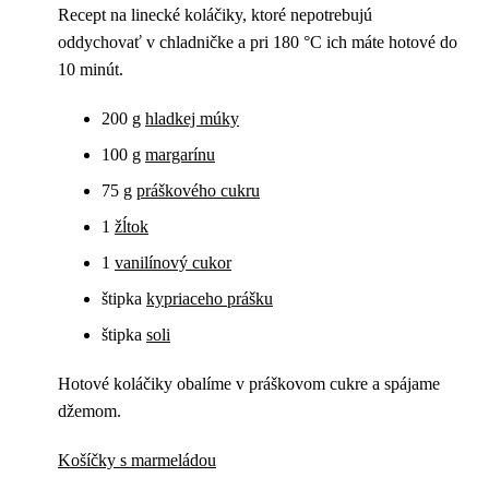
Recept na linecké koláčiky, ktoré nepotrebujú
oddychovať v chladničke a pri 180 °C ich máte hotové do
10 minút.
200 g
hladkej múky
100 g
margarínu
75 g
práškového cukru
1
žĺtok
1
vanilínový cukor
štipka
kypriaceho prášku
štipka
soli
Hotové koláčiky obalíme v práškovom cukre a spájame
džemom.
Košíčky s marmeládou