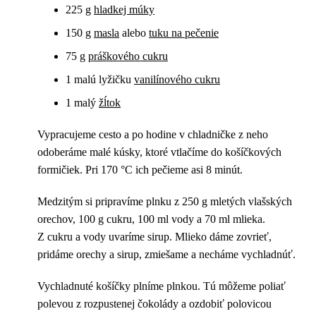
225 g
hladkej múky
150 g
masla
alebo
tuku na pečenie
75 g
práškového cukru
1 malú lyžičku
vanilínového cukru
1 malý
žĺtok
Vypracujeme cesto a po hodine v chladničke z neho
odoberáme malé kúsky, ktoré vtlačíme do košíčkových
formičiek. Pri 170 °C ich pečieme asi 8 minút.
Medzitým si pripravíme plnku z 250 g mletých vlašských
orechov, 100 g cukru, 100 ml vody a 70 ml mlieka.
Z cukru a vody uvaríme sirup. Mlieko dáme zovrieť,
pridáme orechy a sirup, zmiešame a necháme vychladnúť.
Vychladnuté košíčky plníme plnkou. Tú môžeme poliať
polevou z rozpustenej čokolády a ozdobiť polovicou