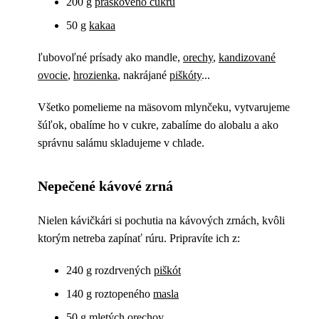
200 g
práškového cukru
50 g
kakaa
ľubovoľné prísady ako mandle,
orechy
,
kandizované
ovocie
,
hrozienka
, nakrájané
piškóty
...
Všetko pomelieme na mäsovom mlynčeku, vytvarujeme
šúľok, obalíme ho v cukre, zabalíme do alobalu a ako
správnu salámu skladujeme v chlade.
Nepečené kávové zrná
Nielen kávičkári si pochutia na kávových zrnách, kvôli
ktorým netreba zapínať rúru. Pripravíte ich z:
240 g rozdrvených
piškót
140 g roztopeného
masla
50 g mletých
orechov