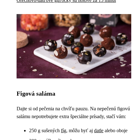
Orechovo-datľové guľôčky sú hotové za 15 minút
Figová saláma
Dajte si od pečenia na chvíľu pauzu. Na nepečenú figovú
salámu nepotrebujete extra špeciálne prísady, stačí vám:
250 g sušených
fíg
, môžu byť aj
datle
alebo oboje