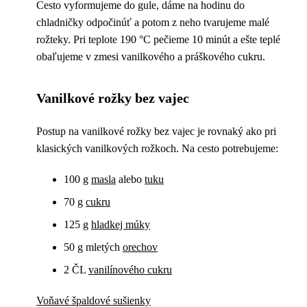
Cesto vyformujeme do gule, dáme na hodinu do
chladničky odpočinúť a potom z neho tvarujeme malé
rožteky. Pri teplote 190 °C pečieme 10 minút a ešte teplé
obaľujeme v zmesi vanilkového a práškového cukru.
Vanilkové rožky bez vajec
Postup na vanilkové rožky bez vajec je rovnaký ako pri
klasických vanilkových rožkoch. Na cesto potrebujeme:
100 g
masla
alebo
tuku
70 g
cukru
125 g
hladkej múky
50 g mletých
orechov
2 ČL
vanilínového cukru
Voňavé špaldové sušienky