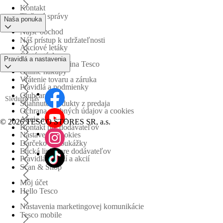
Kontakt
Tlačové správy
Naša ponuka
Nájsť obchod
Náš prístup k udržateľnosti
Akciové letáky
Časté otázky
Pravidlá a nastavenia
Obchodná skupina Tesco
Online nákupy
Vrátenie tovaru a záruka
Pravidlá a podmienky
Clubcard
Sledujte nás
Stiahnuté produkty z predaja
Ochrana osobných údajov a cookies
Akcie a súťaže
©
2026 TESCO STORES SR, a.s.
Kontakt pre dodávateľov
Nastavenia cookies
Darčekové poukážky
Etická linka pre dodávateľov
Pravidlá súťaží a akcií
Scan & Shop
Môj účet
Hello Tesco
Nastavenia marketingovej komunikácie
Tesco mobile