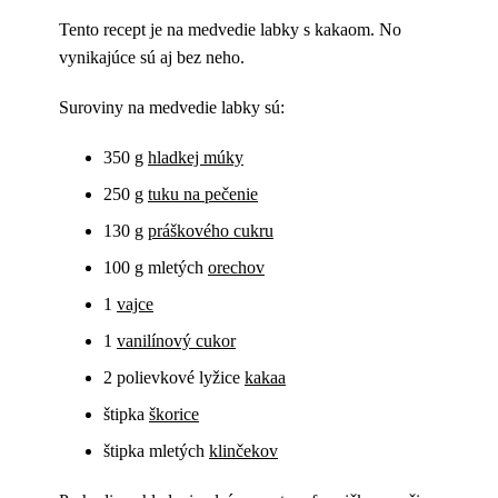
Tento recept je na medvedie labky s kakaom. No
vynikajúce sú aj bez neho.
Suroviny na medvedie labky sú:
350 g
hladkej múky
250 g
tuku na pečenie
130 g
práškového cukru
100 g mletých
orechov
1
vajce
1
vanilínový cukor
2 polievkové lyžice
kakaa
štipka
škorice
štipka mletých
klinčekov