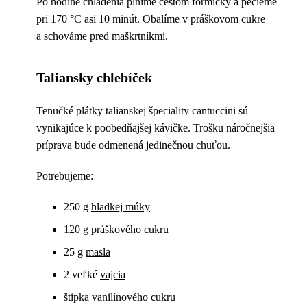
Po hodine chladenia plníme cestom formičky a pečieme
pri 170 °C asi 10 minút. Obalíme v práškovom cukre
a schováme pred maškrtníkmi.
Taliansky chlebíček
Tenučké plátky talianskej špeciality cantuccini sú
vynikajúce k poobedňajšej kávičke. Trošku náročnejšia
príprava bude odmenená jedinečnou chuťou.
Potrebujeme:
250 g
hladkej múky
120 g
práškového cukru
25 g
masla
2 veľké
vajcia
štipka
vanilínového cukru