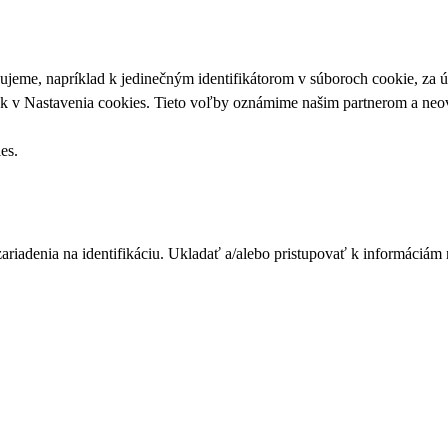
upujeme, napríklad k jedinečným identifikátorom v súboroch cookie, za
ek v
Nastavenia cookies
. Tieto voľby oznámime našim partnerom a neov
ies
.
zariadenia na identifikáciu. Ukladať a/alebo pristupovať k informáciám