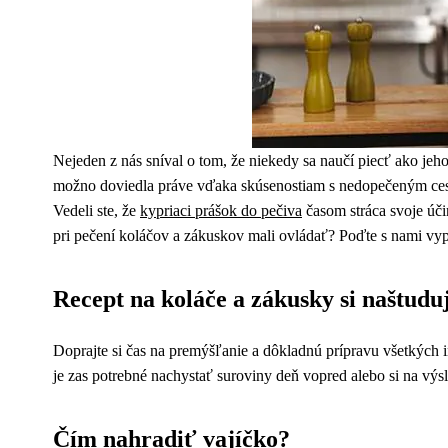
Nejeden z nás sníval o tom, že niekedy sa naučí piecť ako jeho
možno doviedla práve vďaka skúsenostiam s nedopečeným ce
Vedeli ste, že
kypriaci prášok do pečiva
časom stráca svoje úči
pri pečení koláčov a zákuskov mali ovládať? Poďte s nami vy
Recept na koláče a zákusky si naštudu
Doprajte si čas na premýšľanie a dôkladnú prípravu všetkých in
je zas potrebné nachystať suroviny deň vopred alebo si na výs
Čím nahradiť vajíčko?