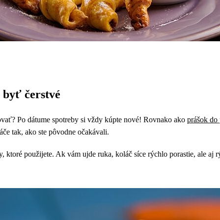
 byť čerstvé
ovať? Po dátume spotreby si vždy kúpte nové! Rovnako ako
prášok do 
áče tak, ako ste pôvodne očakávali.
, ktoré použijete. Ak vám ujde ruka, koláč síce rýchlo porastie, ale a