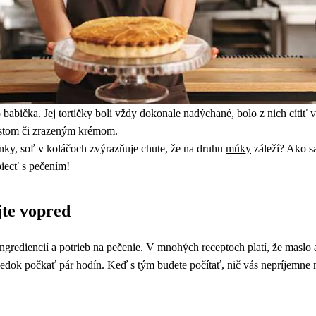
 babička. Jej tortičky boli vždy dokonale nadýchané, bolo z nich cítiť 
stom či zrazeným krémom.
nky, soľ v koláčoch zvýrazňuje chute, že na druhu
múky
záleží? Ako s
piecť s pečením!
jte vopred
grediencií a potrieb na pečenie. V mnohých receptoch platí, že maslo al
ledok počkať pár hodín. Keď s tým budete počítať, nič vás nepríjemne 