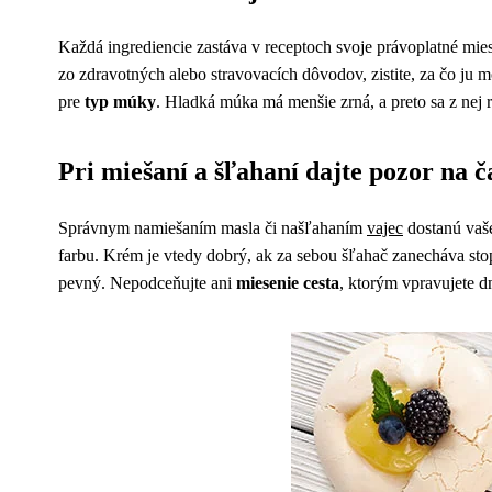
Každá ingrediencie zastáva v receptoch svoje právoplatné mies
zo zdravotných alebo stravovacích dôvodov, zistite, za čo ju 
pre
typ múky
. Hladká múka má menšie zrná, a preto sa z nej
Pri miešaní a šľahaní dajte pozor na č
Správnym namiešaním masla či našľahaním
vajec
dostanú vaše
farbu. Krém je vtedy dobrý, ak za sebou šľahač zanecháva st
pevný. Nepodceňujte ani
miesenie cesta
, ktorým vpravujete dn