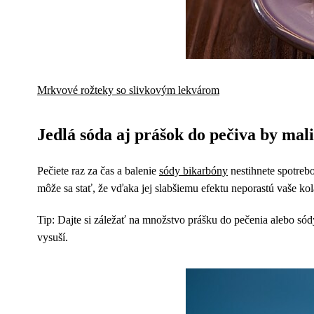
Mrkvové rožteky so slivkovým lekvárom
Jedlá sóda aj prášok do pečiva by mali
Pečiete raz za čas a balenie
sódy bikarbóny
nestihnete spotreb
môže sa stať, že vďaka jej slabšiemu efektu neporastú vaše kol
Tip: Dajte si záležať na množstvo prášku do pečenia alebo sódy
vysuší.