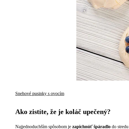
Snehové pusinky s ovocím
Ako zistíte, že je koláč upečený?
Najjednoduchším spôsobom je
zapichnúť špáradlo
do stredu