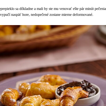
neprepieklo sa dôkladne a mali by ste mu venovať ešte pár minút pečeni
 vypučí naspäť hore, nedopečené zostane mierne deformované.