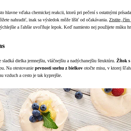
to hlavne vďaka chemickej reakcii, ktorú pri pečení s ostatnými prísad
môžete nahradiť, inak sa výsledok môže líšiť od očakávania.
Zistite, čí
 rýchlejšie a ľahšie uvoľňuje lepok. Keď namiesto nej použijete múku 
as
 sladká dielka jemnejšiu, vláčnejšiu a nadýchanejšiu štruktúru.
Žĺtok 
opu. Na otestovanie
pevnosti snehu z bielkov
otočte misu, v ktorej šľa
u vzduch a cesto je tak kyprejšie.