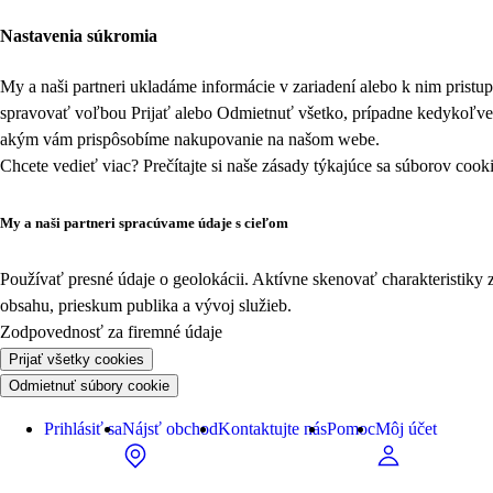
Nastavenia súkromia
My a naši partneri ukladáme informácie v zariadení alebo k nim prist
spravovať voľbou Prijať alebo Odmietnuť všetko, prípadne kedykoľv
akým vám prispôsobíme nakupovanie na našom webe.
Chcete vedieť viac? Prečítajte si naše zásady týkajúce sa
súborov cook
My a naši partneri spracúvame údaje s cieľom
Používať presné údaje o geolokácii. Aktívne skenovať charakteristiky 
obsahu, prieskum publika a vývoj služieb.
Zodpovednosť za firemné údaje
Prijať všetky cookies
Odmietnuť súbory cookie
Prihlásiť sa
Nájsť obchod
Kontaktujte nás
Pomoc
Môj účet