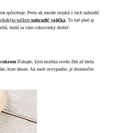
ami spôsobuje. Preto ak musíte nejakú z nich nahradiť
m všetkým môžete
nahradiť vajíčka
. To isté platí aj
hrubú, budú sa vám cukrovinky drobiť.
s cukrom
šľahajte, kým nezíska svetlo žltú až bielu
háte, hore dnom. Ak sneh nevypadne, je dostatočne