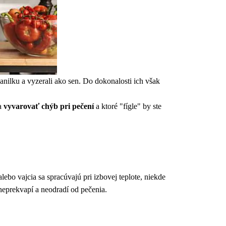
vanilku a vyzerali ako sen. Do dokonalosti ich však
a
vyvarovať chýb pri pečení
a ktoré "fígle" by ste
ebo vajcia sa spracúvajú pri izbovej teplote, niekde
neprekvapí a neodradí od pečenia.