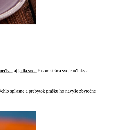
pečiva
, aj
jedlá sóda
časom stráca svoje účinky a
j rýchlo spľasne a prebytok prášku ho navyše zbytočne