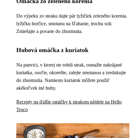
Omáčka zo zeleného korenia
Do výpeku zo steaku dajte pár lyžičiek zeleného korenia,
lyžičku horčice, smotanu na šľahanie, trochu soli.
Zmiešajte a povarte do zhustnutia.
Hubová omáčka z kuriatok
Na panvici, v ktorej ste robili steak, osmažte nakrájané
kuriatka, osoľte, okoreňte, zalejte smotanou a zredukujte
do zhustnutia. Namiesto kuriatok môžete použiť
akékoľvek iné huby.
Recepty na ďalšie omáčky k steakom nájdete na Hello
Tesco