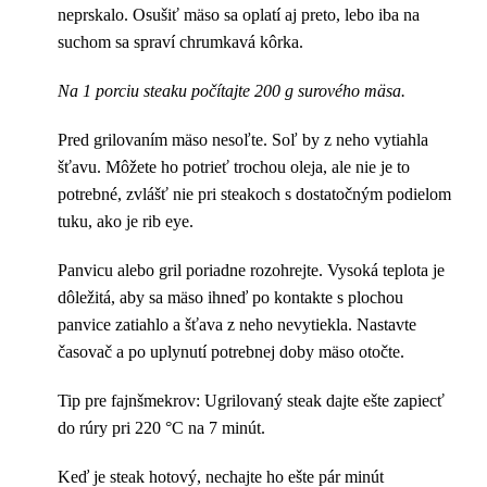
neprskalo. Osušiť mäso sa oplatí aj preto, lebo iba na
suchom sa spraví chrumkavá kôrka.
Na 1 porciu steaku počítajte 200 g surového mäsa.
Pred grilovaním mäso nesoľte. Soľ by z neho vytiahla
šťavu. Môžete ho potrieť trochou oleja, ale nie je to
potrebné, zvlášť nie pri steakoch s dostatočným podielom
tuku, ako je rib eye.
Panvicu alebo gril poriadne rozohrejte. Vysoká teplota je
dôležitá, aby sa mäso ihneď po kontakte s plochou
panvice zatiahlo a šťava z neho nevytiekla. Nastavte
časovač a po uplynutí potrebnej doby mäso otočte.
Tip pre fajnšmekrov: Ugrilovaný steak dajte ešte zapiecť
do rúry pri 220 °C na 7 minút.
Keď je steak hotový, nechajte ho ešte pár minút