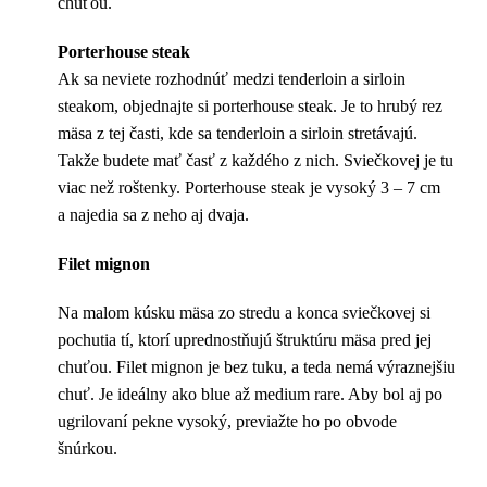
chuťou.
Porterhouse steak
Ak sa neviete rozhodnúť medzi tenderloin a sirloin
steakom, objednajte si porterhouse steak. Je to hrubý rez
mäsa z tej časti, kde sa tenderloin a sirloin stretávajú.
Takže budete mať časť z každého z nich. Sviečkovej je tu
viac než roštenky. Porterhouse steak je vysoký 3 – 7 cm
a najedia sa z neho aj dvaja.
Filet mignon
Na malom kúsku mäsa zo stredu a konca sviečkovej si
pochutia tí, ktorí uprednostňujú štruktúru mäsa pred jej
chuťou. Filet mignon je bez tuku, a teda nemá výraznejšiu
chuť. Je ideálny ako blue až medium rare. Aby bol aj po
ugrilovaní pekne vysoký, previažte ho po obvode
šnúrkou.