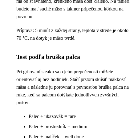
má od šťavnatého, krehkého mäsa dosť ďaleko. Na tanieri
budete mať suché mäso s takmer pripečenou kôrkou na
povrchu.
Príprava: 5 minút z každej strany, teplota v strede je okolo
70 °C, na dotyk je mäso tvrdé.
Test podľa bruška palca
Pri grilovaní steaku sa o jeho prepečenosti môžete
orientovať aj bez hodiniek. Stačí prstom skúsiť mäkkosť
mäsa a následne ju porovnať s pevnosťou bruška palca na
ruke, keď sa palcom dotýkate jednotlivých zvyšných
prstov:
Palec + ukazovák = rare
Palec + prostredník = medium
Palec + malíček = well done