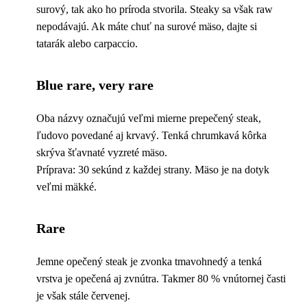
surový, tak ako ho príroda stvorila. Steaky sa však raw
nepodávajú. Ak máte chuť na surové mäso, dajte si
tatarák alebo carpaccio.
Blue rare, very rare
Oba názvy označujú veľmi mierne prepečený steak,
ľudovo povedané aj krvavý. Tenká chrumkavá kôrka
skrýva šťavnaté vyzreté mäso.
Príprava: 30 sekúnd z každej strany. Mäso je na dotyk
veľmi mäkké.
Rare
Jemne opečený steak je zvonka tmavohnedý a tenká
vrstva je opečená aj zvnútra. Takmer 80 % vnútornej časti
je však stále červenej.