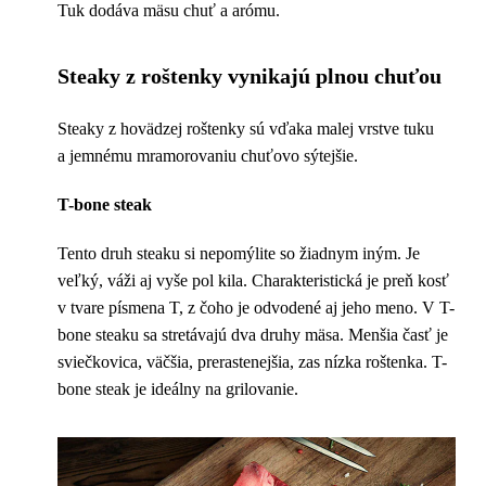
Tuk dodáva mäsu chuť a arómu.
Steaky z roštenky vynikajú plnou chuťou
Steaky z hovädzej roštenky sú vďaka malej vrstve tuku
a jemnému mramorovaniu chuťovo sýtejšie.
T-bone steak
Tento druh steaku si nepomýlite so žiadnym iným. Je
veľký, váži aj vyše pol kila. Charakteristická je preň kosť
v tvare písmena T, z čoho je odvodené aj jeho meno. V T-
bone steaku sa stretávajú dva druhy mäsa. Menšia časť je
sviečkovica, väčšia, prerastenejšia, zas nízka roštenka. T-
bone steak je ideálny na grilovanie.