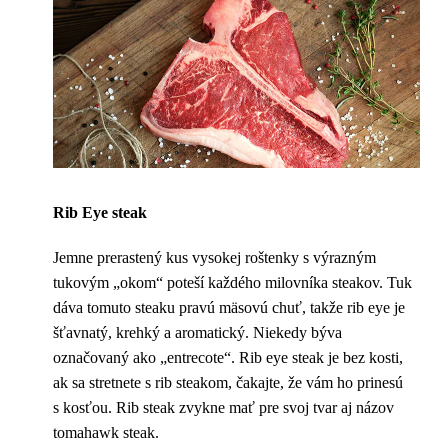
Rib Eye steak
Jemne prerastený kus vysokej roštenky s výrazným
tukovým „okom“ poteší každého milovníka steakov. Tuk
dáva tomuto steaku pravú mäsovú chuť, takže rib eye je
šťavnatý, krehký a aromatický. Niekedy býva
označovaný ako „entrecote“. Rib eye steak je bez kosti,
ak sa stretnete s rib steakom, čakajte, že vám ho prinesú
s kosťou. Rib steak zvykne mať pre svoj tvar aj názov
tomahawk steak.