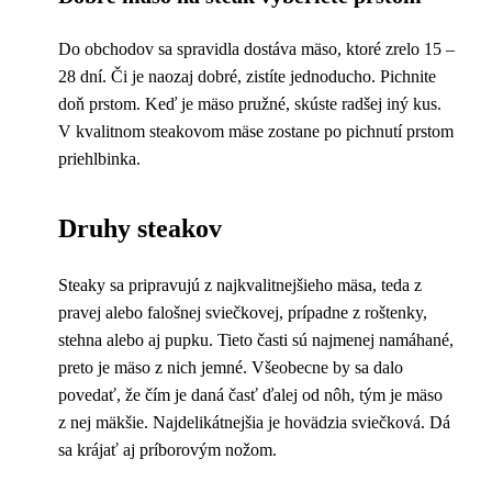
Do obchodov sa spravidla dostáva mäso, ktoré zrelo 15 –
28 dní. Či je naozaj dobré, zistíte jednoducho. Pichnite
doň prstom. Keď je mäso pružné, skúste radšej iný kus.
V kvalitnom steakovom mäse zostane po pichnutí prstom
priehlbinka.
Druhy steakov
Steaky sa pripravujú z najkvalitnejšieho mäsa, teda z
pravej alebo falošnej sviečkovej, prípadne z roštenky,
stehna alebo aj pupku. Tieto časti sú najmenej namáhané,
preto je mäso z nich jemné. Všeobecne by sa dalo
povedať, že čím je daná časť ďalej od nôh, tým je mäso
z nej mäkšie. Najdelikátnejšia je hovädzia sviečková. Dá
sa krájať aj príborovým nožom.