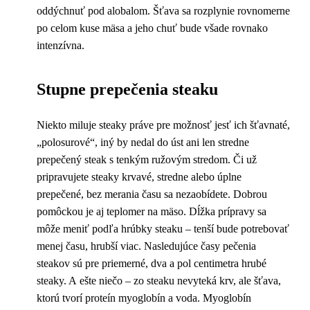
oddýchnuť pod alobalom. Šťava sa rozplynie rovnomerne
po celom kuse mäsa a jeho chuť bude všade rovnako
intenzívna.
Stupne prepečenia steaku
Niekto miluje steaky práve pre možnosť jesť ich šťavnaté,
„polosurové“, iný by nedal do úst ani len stredne
prepečený steak s tenkým ružovým stredom. Či už
pripravujete steaky krvavé, stredne alebo úplne
prepečené, bez merania času sa nezaobídete. Dobrou
pomôckou je aj teplomer na mäso. Dĺžka prípravy sa
môže meniť podľa hrúbky steaku – tenší bude potrebovať
menej času, hrubší viac. Nasledujúce časy pečenia
steakov sú pre priemerné, dva a pol centimetra hrubé
steaky. A ešte niečo – zo steaku nevyteká krv, ale šťava,
ktorú tvorí proteín myoglobín a voda. Myoglobín