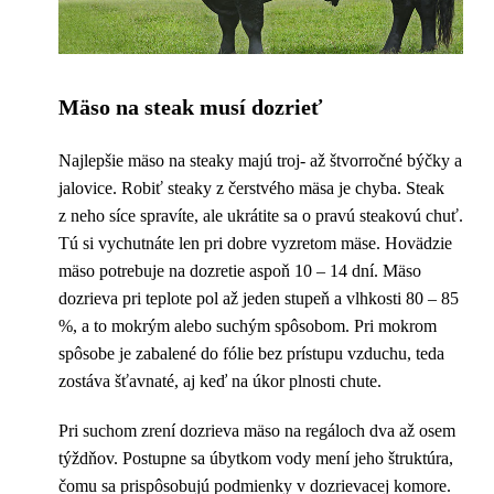
Mäso na steak musí dozrieť
Najlepšie mäso na steaky majú troj- až štvorročné býčky a
jalovice. Robiť steaky z čerstvého mäsa je chyba. Steak
z neho síce spravíte, ale ukrátite sa o pravú steakovú chuť.
Tú si vychutnáte len pri dobre vyzretom mäse. Hovädzie
mäso potrebuje na dozretie aspoň 10 – 14 dní. Mäso
dozrieva pri teplote pol až jeden stupeň a vlhkosti 80 – 85
%, a to mokrým alebo suchým spôsobom. Pri mokrom
spôsobe je zabalené do fólie bez prístupu vzduchu, teda
zostáva šťavnaté, aj keď na úkor plnosti chute.
Pri suchom zrení dozrieva mäso na regáloch dva až osem
týždňov. Postupne sa úbytkom vody mení jeho štruktúra,
čomu sa prispôsobujú podmienky v dozrievacej komore.