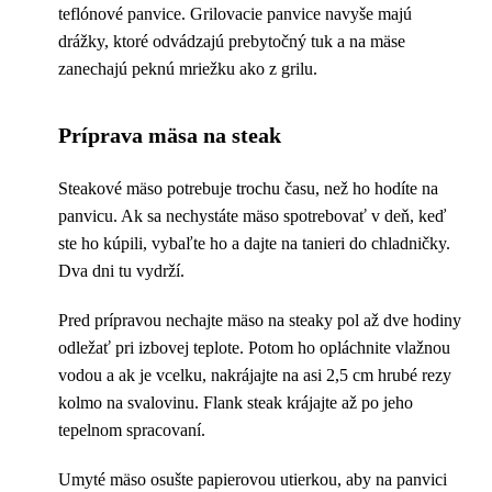
teflónové panvice. Grilovacie panvice navyše majú
drážky, ktoré odvádzajú prebytočný tuk a na mäse
zanechajú peknú mriežku ako z grilu.
Príprava mäsa na steak
Steakové mäso potrebuje trochu času, než ho hodíte na
panvicu. Ak sa nechystáte mäso spotrebovať v deň, keď
ste ho kúpili, vybaľte ho a dajte na tanieri do chladničky.
Dva dni tu vydrží.
Pred prípravou nechajte mäso na steaky pol až dve hodiny
odležať pri izbovej teplote. Potom ho opláchnite vlažnou
vodou a ak je vcelku, nakrájajte na asi 2,5 cm hrubé rezy
kolmo na svalovinu. Flank steak krájajte až po jeho
tepelnom spracovaní.
Umyté mäso osušte papierovou utierkou, aby na panvici