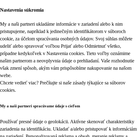
Nastavenia súkromia
My a naši partneri ukladáme informácie v zariadení alebo k nim
pristupujeme, napríklad k jedinečným identifikátorom v súboroch
cookie, za účelom spracúvania osobných údajov. Svoj súhlas môžete
udeliť alebo spravovať voľbou Prijať alebo Odmietnuť všetko,
prípadne kedykoľvek v
Nastavenia cookies
. Tieto voľby oznámime
našim partnerom a neovplyvnia údaje o prehliadaní. Vaše rozhodnutie
však zmení spôsob, akým vám prispôsobíme nakupovanie na našom
webe.
Chcete vedieť viac? Prečítajte si naše zásady týkajúce sa
súborov
cookies
.
My a naši partneri spracúvame údaje s cieľom
Používať presné údaje o geolokácii. Aktívne skenovať charakteristiky
zariadenia na identifikáciu. Ukladať a/alebo pristupovať k informáciám
na zariadení. Personalizovaná reklama a obsah, meranie reklamy a