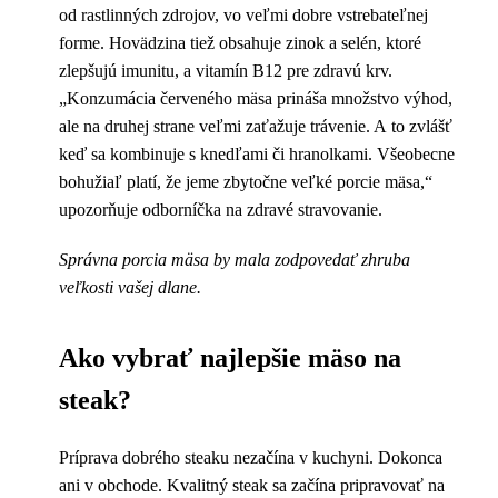
od rastlinných zdrojov, vo veľmi dobre vstrebateľnej
forme. Hovädzina tiež obsahuje zinok a selén, ktoré
zlepšujú imunitu, a vitamín B12 pre zdravú krv.
„Konzumácia červeného mäsa prináša množstvo výhod,
ale na druhej strane veľmi zaťažuje trávenie. A to zvlášť
keď sa kombinuje s knedľami či hranolkami. Všeobecne
bohužiaľ platí, že jeme zbytočne veľké porcie mäsa,“
upozorňuje odborníčka na zdravé stravovanie.
Správna porcia mäsa by mala zodpovedať zhruba
veľkosti vašej dlane.
Ako vybrať najlepšie mäso na
steak?
Príprava dobrého steaku nezačína v kuchyni. Dokonca
ani v obchode. Kvalitný steak sa začína pripravovať na