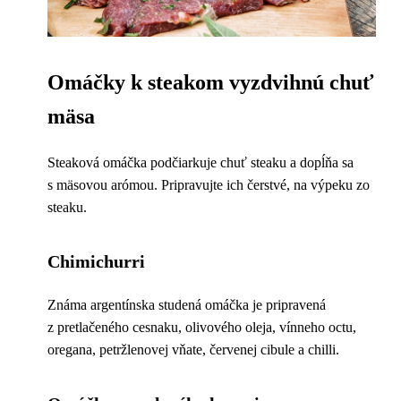
Omáčky k steakom vyzdvihnú chuť
mäsa
Steaková omáčka podčiarkuje chuť steaku a dopĺňa sa
s mäsovou arómou. Pripravujte ich čerstvé, na výpeku zo
steaku.
Chimichurri
Známa argentínska studená omáčka je pripravená
z pretlačeného cesnaku, olivového oleja, vínneho octu,
oregana, petržlenovej vňate, červenej cibule a chilli.