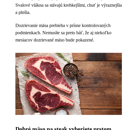
Svalové vlákna sa stávajú krehkejšími, chuť je výraznejšia
a plnšia.
Dozrievanie mäsa prebieha v prísne kontrolovaných
podmienkach. Nemusíte sa preto báť, že aj niekoľko
mesiacov dozrievané mäso bude pokazené.
Dobré mäso na steak vyberiete prstom