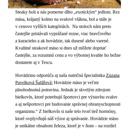
Steaky boli u nás pomerne dlho „exotickým“ jedlom. Rez
mäsa, krájaný kolmo na svalové vlákna, bol a stále je
v cenovo vyšších kategóriách. Na stoloch nám preto
častejšie pristávali vyprážané rezne, viac bravčového
a kuracieho a ak hovädzie, tak dusené alebo varené.
Kvalitné steakové mäso si dnes už môžete dopriať
častejšie, za rozumnú cenu a vo výbornej kvalite ho bežne
dostanete aj v Tescu.
Hovädzinu odporúča aj naša nutričná špecialistka
Zuzana
Pavelková Šafářová:
Hovädzie mäso je veľmi
plnohodnotná potravina. Jednak je skvelým zdrojom
bielkovín, ktoré potrebujú športovci pre výstavbu svalov
a aj nešportovci pre budovanie správnej obranyschopnosti
organizmu.“ Z bielkovín si naše telo tvorí tiež hormóny,
ktoré ovplyvňujú náš výzor aj správanie. Hovädzie mäso
je unikátne obsahom železa, ktoré je v ňom – na rozdiel