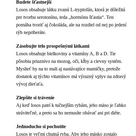
Budete šťastnejší
Losos obsahuje látku zvanú L-tryptofán, ktorá je dôležitá
pre tvorbu serotonínu, teda „hormónu šťastia“. Ten
pomáha tvoriť aj čokoláda, ale na rozdiel od nej po jedení
rýb nepriberáte.
Zásobujte telo prospešnými látkami
Losos obsahuje bielkoviny a vitamíny A, B a D. Tie
pôsobia priaznivo na mozog, oči, kĺby a cievny systém.
Myslieť by na to mali aj nastávajúce mamičky, pretože
dostatok aj týchto vitamínov má výrazný vplyv na zdravý
vývoj dieťaťa.
Zlepšíte si trávenie
Aj keď losos patrí k tučnejším rybám, jeho mäso je ľahko
stráviteľné, a preto sa ho nemusíte obávať ani pri diéte.
Jednoducho si pochutíte
Losos je veľmi chutná ryba. Aby jeho mäsko zostalo