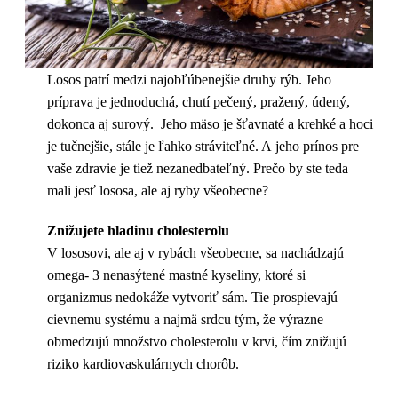
Losos patrí medzi najobľúbenejšie druhy rýb. Jeho
príprava je jednoduchá, chutí pečený, pražený, údený,
dokonca aj surový. Jeho mäso je šťavnaté a krehké a hoci
je tučnejšie, stále je ľahko stráviteľné. A jeho prínos pre
vaše zdravie je tiež nezanedbateľný. Prečo by ste teda
mali jesť lososa, ale aj ryby všeobecne?
Znižujete hladinu cholesterolu
V lososovi, ale aj v rybách všeobecne, sa nachádzajú
omega- 3 nenasýtené mastné kyseliny, ktoré si
organizmus nedokáže vytvoriť sám. Tie prospievajú
cievnemu systému a najmä srdcu tým, že výrazne
obmedzujú množstvo cholesterolu v krvi, čím znižujú
riziko kardiovaskulárnych chorôb.