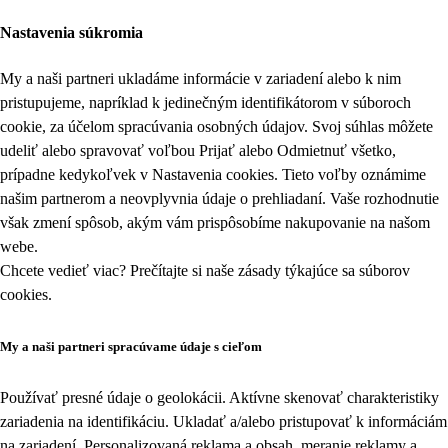
Nastavenia súkromia
My a naši partneri ukladáme informácie v zariadení alebo k nim
pristupujeme, napríklad k jedinečným identifikátorom v súboroch
cookie, za účelom spracúvania osobných údajov. Svoj súhlas môžete
udeliť alebo spravovať voľbou Prijať alebo Odmietnuť všetko,
prípadne kedykoľvek v
Nastavenia cookies
. Tieto voľby oznámime
našim partnerom a neovplyvnia údaje o prehliadaní. Vaše rozhodnutie
však zmení spôsob, akým vám prispôsobíme nakupovanie na našom
webe.
Chcete vedieť viac? Prečítajte si naše zásady týkajúce sa
súborov
cookies
.
My a naši partneri spracúvame údaje s cieľom
Používať presné údaje o geolokácii. Aktívne skenovať charakteristiky
zariadenia na identifikáciu. Ukladať a/alebo pristupovať k informáciám
na zariadení. Personalizovaná reklama a obsah, meranie reklamy a