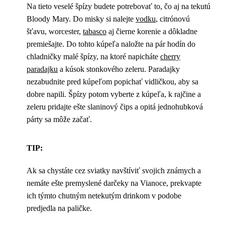
Na tieto veselé špízy budete potrebovať to, čo aj na tekutú
Bloody Mary. Do misky si nalejte
vodku
, citrónovú
šťavu, worcester,
tabasco
aj čierne korenie a dôkladne
premiešajte. Do tohto kúpeľa naložte na pár hodín do
chladničky malé špízy, na ktoré napicháte
cherry
paradajku
a kúsok stonkového zeleru. Paradajky
nezabudnite pred kúpeľom popichať vidličkou, aby sa
dobre napili. Špízy potom vyberte z kúpeľa, k rajčine a
zeleru pridajte ešte slaninový čips a opitá jednohubková
párty sa môže začať.
TIP:
Ak sa chystáte cez sviatky navštíviť svojich známych a
nemáte ešte premyslené darčeky na Vianoce, prekvapte
ich týmto chutným netekutým drinkom v podobe
predjedla na paličke.