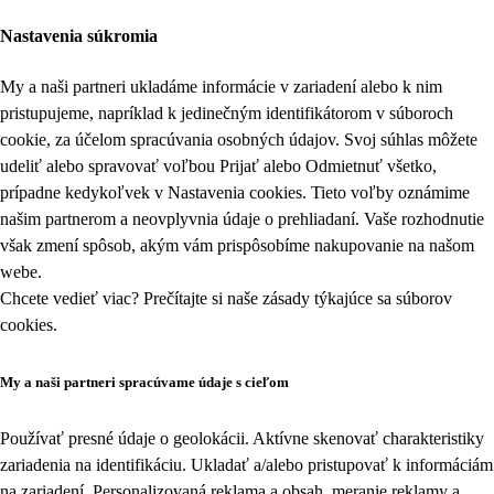
Nastavenia súkromia
My a naši partneri ukladáme informácie v zariadení alebo k nim
pristupujeme, napríklad k jedinečným identifikátorom v súboroch
cookie, za účelom spracúvania osobných údajov. Svoj súhlas môžete
udeliť alebo spravovať voľbou Prijať alebo Odmietnuť všetko,
prípadne kedykoľvek v
Nastavenia cookies
. Tieto voľby oznámime
našim partnerom a neovplyvnia údaje o prehliadaní. Vaše rozhodnutie
však zmení spôsob, akým vám prispôsobíme nakupovanie na našom
webe.
Chcete vedieť viac? Prečítajte si naše zásady týkajúce sa
súborov
cookies
.
My a naši partneri spracúvame údaje s cieľom
Používať presné údaje o geolokácii. Aktívne skenovať charakteristiky
zariadenia na identifikáciu. Ukladať a/alebo pristupovať k informáciám
na zariadení. Personalizovaná reklama a obsah, meranie reklamy a