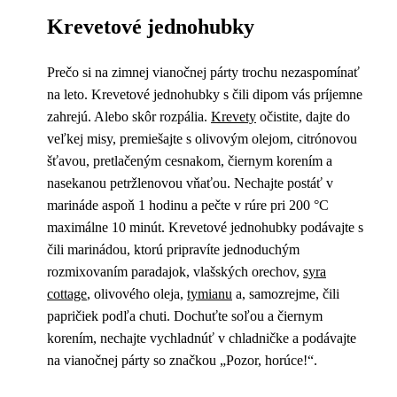
Krevetové jednohubky
Prečo si na zimnej vianočnej párty trochu nezaspomínať
na leto. Krevetové jednohubky s čili dipom vás príjemne
zahrejú. Alebo skôr rozpália.
Krevety
očistite, dajte do
veľkej misy, premiešajte s olivovým olejom, citrónovou
šťavou, pretlačeným cesnakom, čiernym korením a
nasekanou petržlenovou vňaťou. Nechajte postáť v
marináde aspoň 1 hodinu a pečte v rúre pri 200 °C
maximálne 10 minút. Krevetové jednohubky podávajte s
čili marinádou, ktorú pripravíte jednoduchým
rozmixovaním paradajok, vlašských orechov,
syra
cottage
, olivového oleja,
tymianu
a, samozrejme, čili
papričiek podľa chuti. Dochuťte soľou a čiernym
korením, nechajte vychladnúť v chladničke a podávajte
na vianočnej párty so značkou „Pozor, horúce!“.