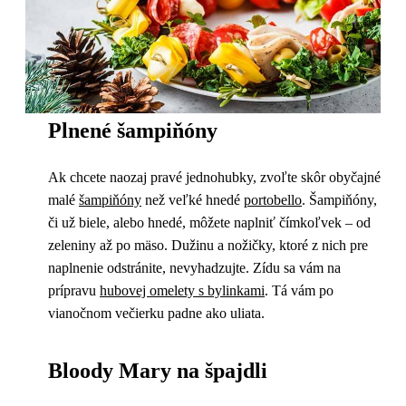
Plnené šampiňóny
Ak chcete naozaj pravé jednohubky, zvoľte skôr obyčajné
malé
šampiňóny
než veľké hnedé
portobello
. Šampiňóny,
či už biele, alebo hnedé, môžete naplniť čímkoľvek – od
zeleniny až po mäso. Dužinu a nožičky, ktoré z nich pre
naplnenie odstránite, nevyhadzujte. Zídu sa vám na
prípravu
hubovej omelety s bylinkami
. Tá vám po
vianočnom večierku padne ako uliata.
Bloody Mary na špajdli