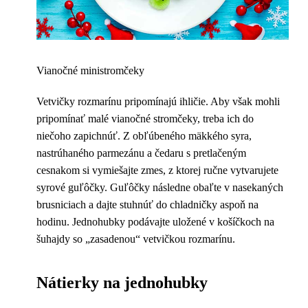
Vianočné ministromčeky
Vetvičky rozmarínu pripomínajú ihličie. Aby však mohli
pripomínať malé vianočné stromčeky, treba ich do
niečoho zapichnúť. Z obľúbeného mäkkého syra,
nastrúhaného parmezánu a čedaru s pretlačeným
cesnakom si vymiešajte zmes, z ktorej ručne vytvarujete
syrové guľôčky. Guľôčky následne obaľte v nasekaných
brusniciach a dajte stuhnúť do chladničky aspoň na
hodinu. Jednohubky podávajte uložené v košíčkoch na
šuhajdy so „zasadenou“ vetvičkou rozmarínu.
Nátierky na jednohubky