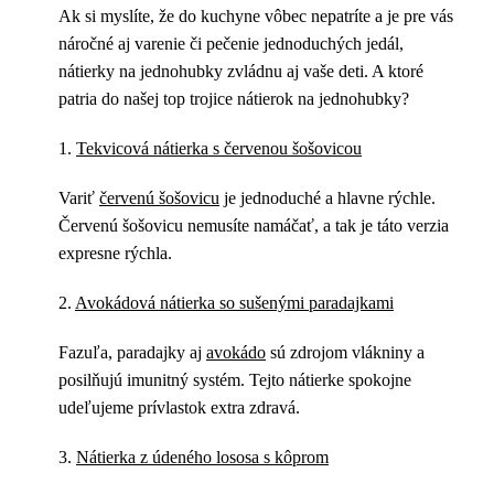
Ak si myslíte, že do kuchyne vôbec nepatríte a je pre vás
náročné aj varenie či pečenie jednoduchých jedál,
nátierky na jednohubky zvládnu aj vaše deti. A ktoré
patria do našej top trojice nátierok na jednohubky?
1.
Tekvicová nátierka s červenou šošovicou
Variť
červenú šošovicu
je jednoduché a hlavne rýchle.
Červenú šošovicu nemusíte namáčať, a tak je táto verzia
expresne rýchla.
2.
Avokádová nátierka so sušenými paradajkami
Fazuľa, paradajky aj
avokádo
sú zdrojom vlákniny a
posilňujú imunitný systém. Tejto nátierke spokojne
udeľujeme prívlastok extra zdravá.
3.
Nátierka z údeného lososa s kôprom