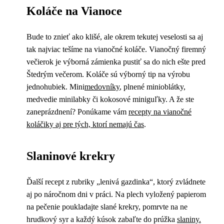
Koláče na Vianoce
Bude to znieť ako klišé, ale okrem tekutej veselosti sa aj
tak najviac tešíme na vianočné koláče. Vianočný firemný
večierok je výborná zámienka pustiť sa do nich ešte pred
Štedrým večerom. Koláče sú výborný tip na výrobu
jednohubiek. Mini
medovníky
, plnené minioblátky,
medvedie minilabky či kokosové miniguľky. A že ste
zaneprázdnení? Ponúkame vám
recepty na vianočné
koláčiky aj pre tých, ktorí nemajú čas
.
Slaninové krekry
Ďalší recept z rubriky „lenivá gazdinka“, ktorý zvládnete
aj po náročnom dni v práci. Na plech vyložený papierom
na pečenie poukladajte slané krekry, pomrvte na ne
hrudkový syr a každý kúsok zabaľte do prúžka
slaniny.