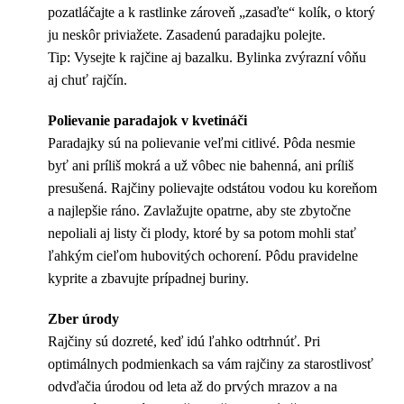
pozatláčajte a k rastlinke zároveň „zasaďte“ kolík, o ktorý
ju neskôr priviažete. Zasadenú paradajku polejte.
Tip: Vysejte k rajčine aj bazalku. Bylinka zvýrazní vôňu
aj chuť rajčín.
Polievanie paradajok v kvetináči
Paradajky sú na polievanie veľmi citlivé. Pôda nesmie
byť ani príliš mokrá a už vôbec nie bahenná, ani príliš
presušená. Rajčiny polievajte odstátou vodou ku koreňom
a najlepšie ráno. Zavlažujte opatrne, aby ste zbytočne
nepoliali aj listy či plody, ktoré by sa potom mohli stať
ľahkým cieľom hubovitých ochorení. Pôdu pravidelne
kyprite a zbavujte prípadnej buriny.
Zber úrody
Rajčiny sú dozreté, keď idú ľahko odtrhnúť. Pri
optimálnych podmienkach sa vám rajčiny za starostlivosť
odvďačia úrodou od leta až do prvých mrazov a na