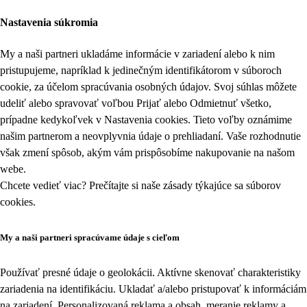
Nastavenia súkromia
My a naši partneri ukladáme informácie v zariadení alebo k nim
pristupujeme, napríklad k jedinečným identifikátorom v súboroch
cookie, za účelom spracúvania osobných údajov. Svoj súhlas môžete
udeliť alebo spravovať voľbou Prijať alebo Odmietnuť všetko,
prípadne kedykoľvek v
Nastavenia cookies
. Tieto voľby oznámime
našim partnerom a neovplyvnia údaje o prehliadaní. Vaše rozhodnutie
však zmení spôsob, akým vám prispôsobíme nakupovanie na našom
webe.
Chcete vedieť viac? Prečítajte si naše zásady týkajúce sa
súborov
cookies
.
My a naši partneri spracúvame údaje s cieľom
Používať presné údaje o geolokácii. Aktívne skenovať charakteristiky
zariadenia na identifikáciu. Ukladať a/alebo pristupovať k informáciám
na zariadení. Personalizovaná reklama a obsah, meranie reklamy a