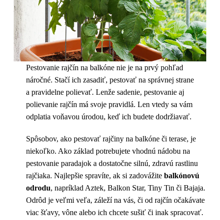
Pestovanie rajčín na balkóne nie je na prvý pohľad
náročné. Stačí ich zasadiť, pestovať na správnej strane
a pravidelne polievať. Lenže sadenie, pestovanie aj
polievanie rajčín má svoje pravidlá. Len vtedy sa vám
odplatia voňavou úrodou, keď ich budete dodržiavať.
Spôsobov, ako pestovať rajčiny na balkóne či terase, je
niekoľko. Ako základ potrebujete vhodnú nádobu na
pestovanie paradajok a dostatočne silnú, zdravú rastlinu
rajčiaka. Najlepšie spravíte, ak si zadovážite
balkónovú
odrodu
, napríklad Aztek, Balkon Star, Tiny Tin či Bajaja.
Odrôd je veľmi veľa, záleží na vás, či od rajčín očakávate
viac šťavy, vône alebo ich chcete sušiť či inak spracovať.