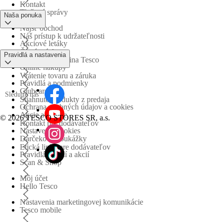
Kontakt
Tlačové správy
Naša ponuka
Nájsť obchod
Náš prístup k udržateľnosti
Akciové letáky
Časté otázky
Pravidlá a nastavenia
Obchodná skupina Tesco
Online nákupy
Vrátenie tovaru a záruka
Pravidlá a podmienky
Clubcard
Sledujte nás
Stiahnuté produkty z predaja
Ochrana osobných údajov a cookies
Akcie a súťaže
©
2026 TESCO STORES SR, a.s.
Kontakt pre dodávateľov
Nastavenia cookies
Darčekové poukážky
Etická linka pre dodávateľov
Pravidlá súťaží a akcií
Scan & Shop
Môj účet
Hello Tesco
Nastavenia marketingovej komunikácie
Tesco mobile