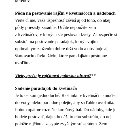
koreňov.
Pôda na pestovanie rajčín v kvetináčoch a nádobách
Verte či nie, vaša úspešnosť závisí aj od toho, do akej
pôdy priesady zasadíte. Určite nepoužite zem
z kvetináčov, v ktorých ste pestovali kvety. Zabezpečte si
substrát na pestovanie paradajok, ktorý svojim
optimálnym zložením dobre drží vodu a obsahuje aj
štartovaciu dávku živín, ktoré paradajkám postupne
uvoľňuje.
Viete, prečo je rajčinová polievka zdravá?
**
Sadenie paradajok do kvetináča
Je to celkom jednoduché. Rastlinku v kvetináči namočte
do vody, alebo poriadne polejte, aby sa ľahko uvoľnila.
Potom opatrne rozrušte koreňový bal. Do nádoby, kde ju
budete pestovať, dajte drenáž, trochu substrátu, do nej
položte rajčinu a zasypte zvyšným substrátom. Zem