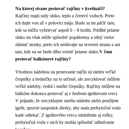
Na ktorej strane pestovať rajčiny v kvetináči?
Rajčiny majú rady slnko, teplo a čerstvý vzduch. Preto
ich dajte von až v polovici mája. Bude sa im páčiť tam,
kde sa môžu vyhrievať aspoň 6 – 8 hodín. Pridlhé priame
slnko im však môže spôsobiť popáleniny a silný vietor
zlámať stonky, preto ich nedávajte na severnú stranu a ani
tam, kde na ne bude dlho svietiť priame slnko.
V čom
pestovať balkónové rajčiny?
Vhodnou nádobou na pestovanie rajčín sú nielen veľké
črepníky a bedničky na to určené, ale zrecyklovať môžete
veľké nádoby, vedrá i staršie črepníky. Rajčiny môžete na
balkóne dokonca pestovať aj v hrubom igelitovom vreci.
V prípade, že zrecyklujete staršiu nádobu alebo použijete
igelit, spravte naspodok dierky, aby mala prebytočná voda
kade odtekať. Z igelitového vreca odstrihnite aj rožky,
prebytočná voda v nich by mohla spôsobiť odhnívanie