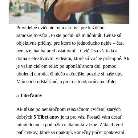
Pravidelné cvičenie by malo byť pre každého
samozrejmosťou, to ste počuli už miliónkrát. Lenže sú
objektívne príčiny, pre ktoré to jednoducho nejde – čas,
peniaze, hanba pred ostatnými... Cvičiť sa však dá aj
doma s efektívnymi videami, ktoré sú voľne prístupné. Ak
je vašim cieľom relax po uponáhľanom dni, pomoc
ubolenej chrbtici či niečo akčnejšie, pozrite si naše tipy.
Máme ich odskúšané, a preto ich odporúčame ďalej.
5 Tibeťanov
Ak túžite po nenáročnom relaxačnom cvičení, starých
dobrých
5 Tibeťanov
je tu pre vás. Postačí vám desať
minút denne a podložka natiahnutá v izbe. Základ tvorí
päť cvikov, ktoré sa opakujú, konečný počet opakovaní