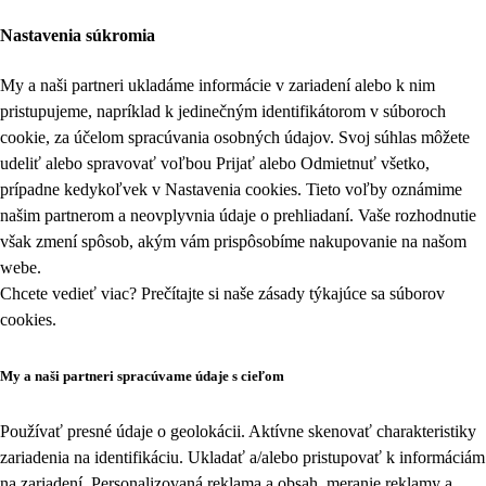
Nastavenia súkromia
My a naši partneri ukladáme informácie v zariadení alebo k nim
pristupujeme, napríklad k jedinečným identifikátorom v súboroch
cookie, za účelom spracúvania osobných údajov. Svoj súhlas môžete
udeliť alebo spravovať voľbou Prijať alebo Odmietnuť všetko,
prípadne kedykoľvek v
Nastavenia cookies
. Tieto voľby oznámime
našim partnerom a neovplyvnia údaje o prehliadaní. Vaše rozhodnutie
však zmení spôsob, akým vám prispôsobíme nakupovanie na našom
webe.
Chcete vedieť viac? Prečítajte si naše zásady týkajúce sa
súborov
cookies
.
My a naši partneri spracúvame údaje s cieľom
Používať presné údaje o geolokácii. Aktívne skenovať charakteristiky
zariadenia na identifikáciu. Ukladať a/alebo pristupovať k informáciám
na zariadení. Personalizovaná reklama a obsah, meranie reklamy a