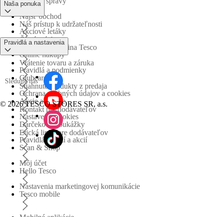
Tlačové správy
Naša ponuka
Nájsť obchod
Náš prístup k udržateľnosti
Akciové letáky
Časté otázky
Pravidlá a nastavenia
Obchodná skupina Tesco
Online nákupy
Vrátenie tovaru a záruka
Pravidlá a podmienky
Clubcard
Sledujte nás
Stiahnuté produkty z predaja
Ochrana osobných údajov a cookies
Akcie a súťaže
©
2026 TESCO STORES SR, a.s.
Kontakt pre dodávateľov
Nastavenia cookies
Darčekové poukážky
Etická linka pre dodávateľov
Pravidlá súťaží a akcií
Scan & Shop
Môj účet
Hello Tesco
Nastavenia marketingovej komunikácie
Tesco mobile