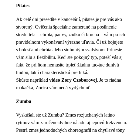
Pilates
Ak celé dni presedíte v kancelárií, pilates je pre vás ako
stvorený. Cvičenia špeciálne zamerané na posilnenie
stredu tela – chrbta, panvy, zadku či brucha – vám po ich
pravidelnom vykonávaní výrazne uľavia. Či už bojujete
s bolesťami chrbta alebo stuhnutým svalstvom. Prinesie
vám silu a flexibilitu. Keď ste pokojný typ, poteší vás aj
fakt, že pri ňom nemusíte trpieť žiadnu tuc-tuc dunivú
hudbu, takú charakteristickú pre fitká.
Skúste napríklad
video Zory Czoborovej
. Je to riadna
makačka, Zorica vám nedá vydýchnuť.
Zumba
Vyskúšali ste už Zumbu? Zmes rozjuchaných latino
rytmov vám zaručene dvihne náladu aj tepovú frekvenciu.
Pestrá zmes jednoduchých choreografií na chytľavé tóny