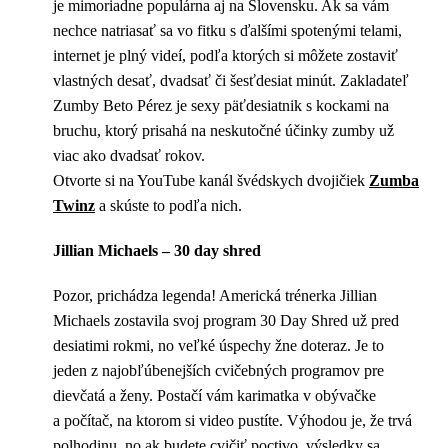
je mimoriadne populárna aj na Slovensku. Ak sa vám
nechce natriasať sa vo fitku s ďalšími spotenými telami,
internet je plný videí, podľa ktorých si môžete zostaviť
vlastných desať, dvadsať či šesťdesiat minút. Zakladateľ
Zumby Beto Pérez je sexy päťdesiatnik s kockami na
bruchu, ktorý prisahá na neskutočné účinky zumby už
viac ako dvadsať rokov.
Otvorte si na YouTube kanál švédskych dvojičiek
Zumba
Twinz
a skúste to podľa nich.
Jillian Michaels – 30 day shred
Pozor, prichádza legenda! Americká trénerka Jillian
Michaels zostavila svoj program 30 Day Shred už pred
desiatimi rokmi, no veľké úspechy žne doteraz. Je to
jeden z najobľúbenejších cvičebných programov pre
dievčatá a ženy. Postačí vám karimatka v obývačke
a počítač, na ktorom si video pustíte. Výhodou je, že trvá
polhodinu, no ak budete cvičiť poctivo, výsledky sa