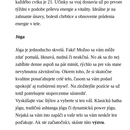
každého cviku je 21. Účinky sa vraj dostavia už po prvom
týždni v podobe prílevu energie a vitality. Ideálne je na
zahnanie únavy, bolestí chrbtice a obnovenie prúdenia
energie v tele.
Jóga
Jóga je jednoducho skvelá. Fakt! Možno sa vám môže
zdať pomalá, liknavá, nudná či neakčná. No ak sa do nej
zahĺbite denne aspoň na pár minút, rýchlo sa pre vás stane
nevyhnutou závislosťou. Okrem toho, že si skutočne
kvalitne ponaťahujete celé telo, časom sa vám podarí
upokojiť aj rozbúrenú myseľ. Na zložitejšie pozície sa už
totiž potrebujete stopercentne sústrediť.
Vyskúšajte viac štýlov a vyberte si ten váš. Klasickú hatha
jógu, tradičnú ashtanga jógu či dynamickú power jógu.
Nejaká sa vám isto zapáči a vaše telo sa vám neskôr len
poďakuje. Ak ste začiatočníci, skúste túto
výzvu
.