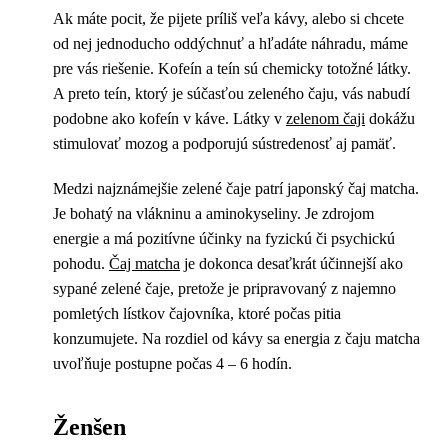
Ak máte pocit, že pijete príliš veľa kávy, alebo si chcete
od nej jednoducho oddýchnuť a hľadáte náhradu, máme
pre vás riešenie. Kofeín a teín sú chemicky totožné látky.
A preto teín, ktorý je súčasťou zeleného čaju, vás nabudí
podobne ako kofeín v káve. Látky v
zelenom čaji
dokážu
stimulovať mozog a podporujú sústredenosť aj pamäť.
Medzi najznámejšie zelené čaje patrí japonský čaj matcha.
Je bohatý na vlákninu a aminokyseliny. Je zdrojom
energie a má pozitívne účinky na fyzickú či psychickú
pohodu.
Čaj matcha
je dokonca desaťkrát účinnejší ako
sypané zelené čaje, pretože je pripravovaný z najemno
pomletých lístkov čajovníka, ktoré počas pitia
konzumujete. Na rozdiel od kávy sa energia z čaju matcha
uvoľňuje postupne počas 4 – 6 hodín.
Ženšen