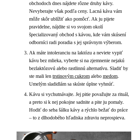
obchodoch dnes nájdete rôzne druhy kávy.
Nevyberajte však podľa ceny. Lacná káva vám
môže skôr ublížiť ako pomôcť. Ak ju pijete
pravidelne, nájdite si vo svojom okolí
špecializovaný obchod s kávou, kde vám skúsení
odborníci radi poradia s jej správnym výberom.
Ak máte intoleranciu na laktózu a neviete vypiť
kávu bez mlieka, vyberte si na zjemnenie nejakú
bezlaktózovú alebo rastlinnú alternatívu. Sladiť by
ste mali len
trstinovým cukrom
alebo
medom
.
Umelým sladidlám sa skúste úplne vyhnúť.
Kávu si vychutnávajte. Jej pitie považujte za rituál,
a preto si k nej pokojne sadnite a pite ju pomaly.
Hodiť do seba šálku kávy a rýchlo bežať do práce
– to z dlhodobého hľadiska zdraviu neprospieva.