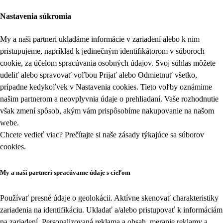
Nastavenia súkromia
My a naši partneri ukladáme informácie v zariadení alebo k nim
pristupujeme, napríklad k jedinečným identifikátorom v súboroch
cookie, za účelom spracúvania osobných údajov. Svoj súhlas môžete
udeliť alebo spravovať voľbou Prijať alebo Odmietnuť všetko,
prípadne kedykoľvek v
Nastavenia cookies
. Tieto voľby oznámime
našim partnerom a neovplyvnia údaje o prehliadaní. Vaše rozhodnutie
však zmení spôsob, akým vám prispôsobíme nakupovanie na našom
webe.
Chcete vedieť viac? Prečítajte si naše zásady týkajúce sa
súborov
cookies
.
My a naši partneri spracúvame údaje s cieľom
Používať presné údaje o geolokácii. Aktívne skenovať charakteristiky
zariadenia na identifikáciu. Ukladať a/alebo pristupovať k informáciám
na zariadení. Personalizovaná reklama a obsah, meranie reklamy a