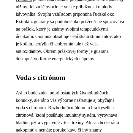
nížiny. Jej zrelé ovocie je veľké približne ako plody
kávovníka. Svojím vzhľadom pripomína ľudské oko.
Extrakt z guarany sa podobne ako pri ženšene spracováva
na prášok, ktorý je známy svojimi terapeutickými
účinkami. Guarana obsahuje celú škálu stimulantov, ako
je kofeín, teofylín či teobromín, ale tiež veľa
antioxidantov. Okrem práškovej formy je guarana
dostupná vo forme energetických nápojov.
Voda s citrónom
Asi to bude znieť popri ostatných životobudičoch
komicky, ale ráno vás výborne naštartuje aj obyčajná
voda s citrónom. Rozhodujúcu úlohu tu hrá kyselina
citrónová, ktorá posilňuje imunitný systém, vyrovnáva
hladinu pH a vyplavuje z tela toxíny. Ak sa chcete ráno
nakopnúť a nemáte poruke kávu či iný známy