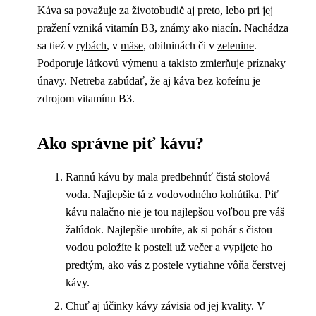
Káva sa považuje za životobudič aj preto, lebo pri jej
pražení vzniká vitamín B3, známy ako niacín. Nachádza
sa tiež v
rybách
, v
mäse
, obilninách či v
zelenine
.
Podporuje látkovú výmenu a takisto zmierňuje príznaky
únavy. Netreba zabúdať, že aj káva bez kofeínu je
zdrojom vitamínu B3.
Ako správne piť kávu?
Rannú kávu by mala predbehnúť čistá stolová
voda. Najlepšie tá z vodovodného kohútika. Piť
kávu nalačno nie je tou najlepšou voľbou pre váš
žalúdok. Najlepšie urobíte, ak si pohár s čistou
vodou položíte k posteli už večer a vypijete ho
predtým, ako vás z postele vytiahne vôňa čerstvej
kávy.
Chuť aj účinky kávy závisia od jej kvality. V