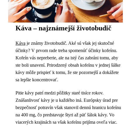
Káva – najznámejší životobudič
Káva
je známy životobudič. Aké sú však jej skutočné
účinky? V prvom rade treba spomenúť účinky kofeínu.
Kofeín vás nepreberie, ale na istý čas zabráni tomu, aby
ste boli unavení. Prirodzený obsah kofeínu v jednej šálke
kávy môže prispieť k tomu, že ste pozornejší a dokážete
sa lepšie koncentrovať.
Pitie kávy patrí medzi pôžitky staré tisíce rokov.
Znášanlivosť kávy je u každého iná. Európsky úrad pre
bezpečnosť potravín však stanovil dennú hranicu kofeínu
na 400 mg, čo predstavuje štyri až päť šálok kávy. Vo
viacerých krajinách sa však kofeínu prijíma oveľa viac.