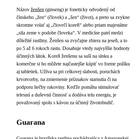
Názov
ženšen
(ginseng) je foneticky odvodený od
čínskeho „žen“ (človek) a „šen“ (život), a preto sa zvykne
skromne volať aj „človečí koreň“ alebo priam majestátne
„sila zeme v podobe človeka“. V medicíne patrí medzi
dôležité rastliny. Ženšen sa zvyčajne zbiera na jeseň, a to
po 5 až 6 rokoch rastu. Dosahuje vtedy najvyššie hodnoty
účinných látok. Koreň ženšenu sa suší na slnku a
komerčne si ho môžete najčastejšie kúpiť vo forme prášku
aj tabletiek. Užíva sa pri celkovej slabosti, poruchách
krvotvorby, na zmiernenie príznakov starnutia či na
podporu liečby rakoviny. Keďže pomáha stimulovať
telesnú a duševnú činnosť a dodáva telu energiu, je
považovaný spolu s kávou za účinný životobudič.
Guarana
Guarana
je brazílska rastlina pochádzajúca z Amazonskej