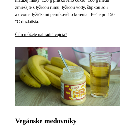
hladkej múky, 150 g práškového cukru, 100 g medu
zmiešajte s lyžicou rumu, lyžicou vody, štipkou soli
a dvoma lyžičkami perníkového korenia. Pečte pri 150
°C dozlatista.
Čím môžete nahradiť vajcia?
Vegánske medovníky