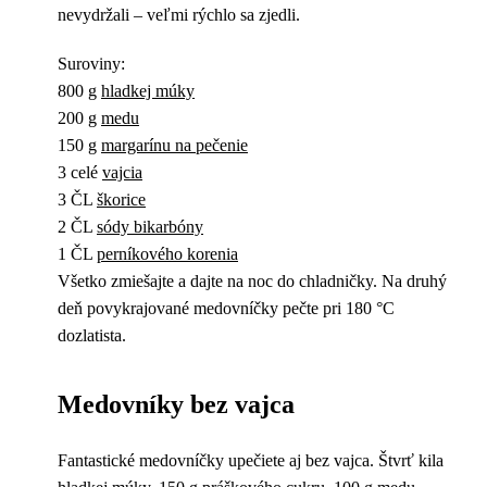
nevydržali – veľmi rýchlo sa zjedli.
Suroviny:
800 g
hladkej múky
200 g
medu
150 g
margarínu na pečenie
3 celé
vajcia
3 ČL
škorice
2 ČL
sódy bikarbóny
1 ČL
perníkového korenia
Všetko zmiešajte a dajte na noc do chladničky. Na druhý
deň povykrajované medovníčky pečte pri 180 °C
dozlatista.
Medovníky bez vajca
Fantastické medovníčky upečiete aj bez vajca. Štvrť kila