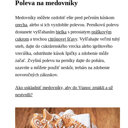
Poleva na medovníky
Medovníky môžete ozdobiť ešte pred pečením kúskom
orecha
, alebo si ich vyzdobíte polevou. Perníkovú polevu
dostanete vyšľahaním
bielka
s preosiatym
práškovým
cukrom
a trochou
citrónovej šťavy
. Vyšľahajte veľmi tuhý
sneh, dajte do cukrárenského vrecka alebo igelitového
vrecúška, odstrihnite kúsok špičky a zdobenie môže
začať. Zvyšnú polevu na perníky dajte do pohára,
uzavrite a môžete použiť neskôr, trebárs na zdobenie
novoročných zákuskov.
Ako uskladniť medovníky, aby do Vianoc zmäkli a už
nestvrdli?