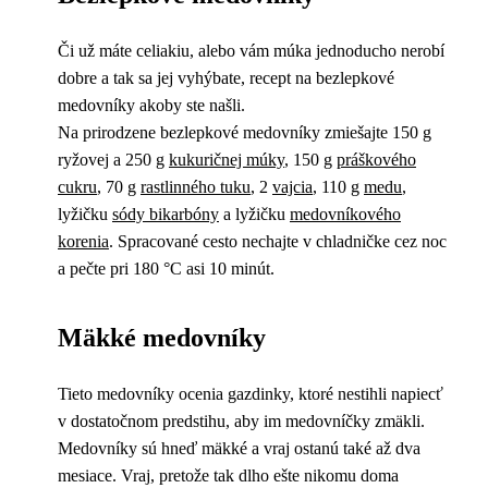
Či už máte celiakiu, alebo vám múka jednoducho nerobí
dobre a tak sa jej vyhýbate, recept na bezlepkové
medovníky akoby ste našli.
Na prirodzene bezlepkové medovníky zmiešajte 150 g
ryžovej a 250 g
kukuričnej múky
, 150 g
práškového
cukru
, 70 g
rastlinného tuku
, 2
vajcia
, 110 g
medu
,
lyžičku
sódy bikarbóny
a lyžičku
medovníkového
korenia
. Spracované cesto nechajte v chladničke cez noc
a pečte pri 180 °C asi 10 minút.
Mäkké medovníky
Tieto medovníky ocenia gazdinky, ktoré nestihli napiecť
v dostatočnom predstihu, aby im medovníčky zmäkli.
Medovníky sú hneď mäkké a vraj ostanú také až dva
mesiace. Vraj, pretože tak dlho ešte nikomu doma