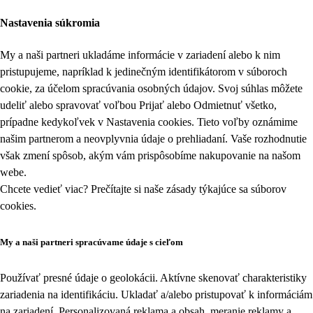
Nastavenia súkromia
My a naši partneri ukladáme informácie v zariadení alebo k nim
pristupujeme, napríklad k jedinečným identifikátorom v súboroch
cookie, za účelom spracúvania osobných údajov. Svoj súhlas môžete
udeliť alebo spravovať voľbou Prijať alebo Odmietnuť všetko,
prípadne kedykoľvek v
Nastavenia cookies
. Tieto voľby oznámime
našim partnerom a neovplyvnia údaje o prehliadaní. Vaše rozhodnutie
však zmení spôsob, akým vám prispôsobíme nakupovanie na našom
webe.
Chcete vedieť viac? Prečítajte si naše zásady týkajúce sa
súborov
cookies
.
My a naši partneri spracúvame údaje s cieľom
Používať presné údaje o geolokácii. Aktívne skenovať charakteristiky
zariadenia na identifikáciu. Ukladať a/alebo pristupovať k informáciám
na zariadení. Personalizovaná reklama a obsah, meranie reklamy a