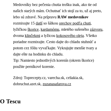
Medovníky bez pečenia chutia trošku inak, ako tie od
našich starých mám. Ochutnať ich stojí za to, už aj preto,
lebo sú zdravé. Na prípravu
RAW medovníkov
rozmixujte 15
datlí
so šálkou
orechov podľa chuti
,
lyžičkou
škorice
,
kardamómu
, mletého sušeného
zázvoru
,
dvoma
klinčekmi
a lyžicou
kokosového oleja
. Všetko
poriadne rozmixujte. Cesto dajte do chladu stuhnúť a
potom cez fóliu vyvaľkajte. Vykrajujte menšie tvary a
dajte ešte na hodinku do chladu.
Tip: Namiesto jednotlivých korenín (okrem škorice)
použite perníkové korenie.
Zdroj: Toprecepty.cz, varecha.sk, celiakia.sk,
dobruchut.azet.sk,
zuzanasafarova.cz
O Tescu