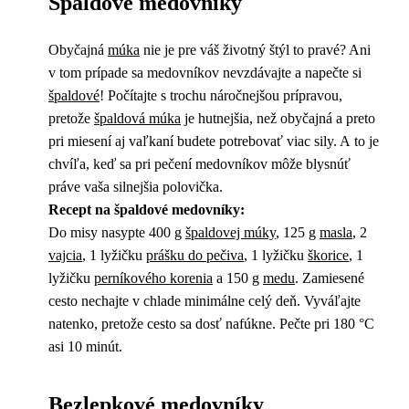
Špaldové medovníky
Obyčajná
múka
nie je pre váš životný štýl to pravé? Ani
v tom prípade sa medovníkov nevzdávajte a napečte si
špaldové
! Počítajte s trochu náročnejšou prípravou,
pretože
špaldová múka
je hutnejšia, než obyčajná a preto
pri miesení aj vaľkaní budete potrebovať viac sily. A to je
chvíľa, keď sa pri pečení medovníkov môže blysnúť
práve vaša silnejšia polovička.
Recept na špaldové medovníky:
Do misy nasypte 400 g
špaldovej múky
, 125 g
masla
, 2
vajcia
, 1 lyžičku
prášku do pečiva
, 1 lyžičku
škorice
, 1
lyžičku
perníkového korenia
a 150 g
medu
. Zamiesené
cesto nechajte v chlade minimálne celý deň. Vyváľajte
natenko, pretože cesto sa dosť nafúkne. Pečte pri 180 °C
asi 10 minút.
Bezlepkové medovníky