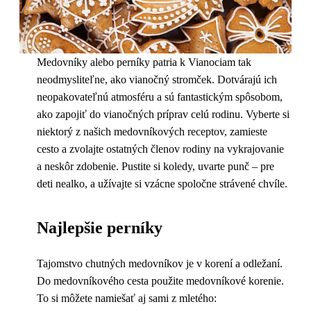
Medovníky alebo perníky patria k Vianociam tak
neodmysliteľne, ako vianočný stromček. Dotvárajú ich
neopakovateľnú atmosféru a sú fantastickým spôsobom,
ako zapojiť do vianočných príprav celú rodinu. Vyberte si
niektorý z našich medovníkových receptov, zamieste
cesto a zvolajte ostatných členov rodiny na vykrajovanie
a neskôr zdobenie. Pustite si koledy, uvarte punč – pre
deti nealko, a užívajte si vzácne spoločne strávené chvíle.
Najlepšie perníky
Tajomstvo chutných medovníkov je v korení a odležaní.
Do medovníkového cesta použite medovníkové korenie.
To si môžete namiešať aj sami z mletého: