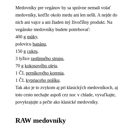
Medovníky pre vegánov by sa správne nemali volať
medovníky, keďže okolo medu ani len nešli. A nejde do
nich ani vajce a ani žiaden iný živočíšny produkt. Na
vegánske medovníky budete potrebovať:
400 g
múky,
polovicu
banánu
,
150 g
cukru
,
3 lyžice
rastlinného sirupu
,
70 g
kokosového oleja
,
1 ČL
perníkového korenia
,
1 ČL
kypriaceho prášku
.
Tak ako je to zvykom aj pri klasických medovníkoch, aj
toto cesto nechajte aspoň cez noc v chlade, vyvaľkajte,
povykrajujte a pečte ako klasické medovníky.
RAW medovníky