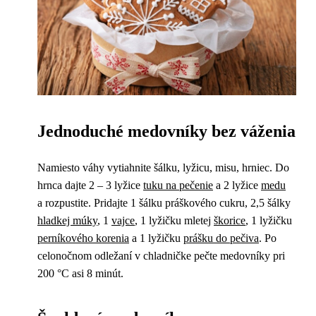
Jednoduché medovníky bez váženia
Namiesto váhy vytiahnite šálku, lyžicu, misu, hrniec. Do
hrnca dajte 2 – 3 lyžice
tuku na pečenie
a 2 lyžice
medu
a rozpustite. Pridajte 1 šálku práškového cukru, 2,5 šálky
hladkej múky
, 1
vajce
, 1 lyžičku mletej
škorice
, 1 lyžičku
perníkového korenia
a 1 lyžičku
prášku do pečiva
. Po
celonočnom odležaní v chladničke pečte medovníky pri
200 °C asi 8 minút.