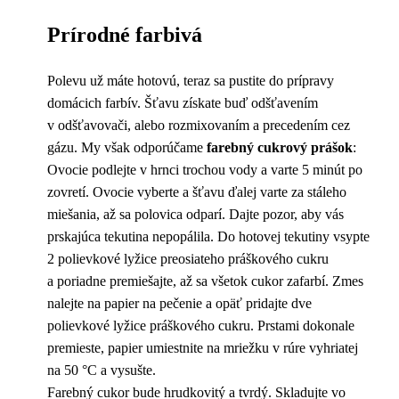
Prírodné farbivá
Polevu už máte hotovú, teraz sa pustite do prípravy
domácich farbív. Šťavu získate buď odšťavením
v odšťavovači, alebo rozmixovaním a precedením cez
gázu. My však odporúčame
farebný cukrový prášok
:
Ovocie podlejte v hrnci trochou vody a varte 5 minút po
zovretí. Ovocie vyberte a šťavu ďalej varte za stáleho
miešania, až sa polovica odparí. Dajte pozor, aby vás
prskajúca tekutina nepopálila. Do hotovej tekutiny vsypte
2 polievkové lyžice preosiateho práškového cukru
a poriadne premiešajte, až sa všetok cukor zafarbí. Zmes
nalejte na papier na pečenie a opäť pridajte dve
polievkové lyžice práškového cukru. Prstami dokonale
premieste, papier umiestnite na mriežku v rúre vyhriatej
na 50 °C a vysušte.
Farebný cukor bude hrudkovitý a tvrdý. Skladujte vo