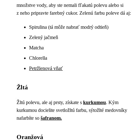
množstve vody, aby ste nemali fľakatú polevu alebo si
z neho pripravte farebný cukor. Zelenú farbu poleve dá aj:
Spirulina (tá môže nabrať modrý odtieň)
Zelený jačmeň
Matcha
Chlorella
Petržlenová vňať
Žltá
Žltú polevu, ale aj prsty, získate s
kurkumou
. Kým
kurkumou docielite svetložltú farbu, sýtožlté medovníky
nafarbíte so
šafranom.
Oranžová