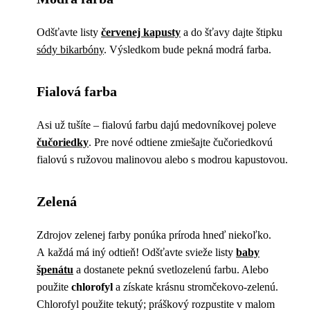
Odšťavte listy
červenej kapusty
a do šťavy dajte štipku
sódy bikarbóny
. Výsledkom bude pekná modrá farba.
Fialová farba
Asi už tušíte – fialovú farbu dajú medovníkovej poleve
čučoriedky
. Pre nové odtiene zmiešajte čučoriedkovú
fialovú s ružovou malinovou alebo s modrou kapustovou.
Zelená
Zdrojov zelenej farby ponúka príroda hneď niekoľko.
A každá má iný odtieň! Odšťavte svieže listy
baby
špenátu
a dostanete peknú svetlozelenú farbu. Alebo
použite
chlorofyl
a získate krásnu stromčekovo-zelenú.
Chlorofyl použite tekutý; práškový rozpustite v malom