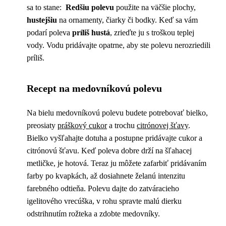
sa to stane:
Redšiu polevu
použite na väčšie plochy,
hustejšiu
na ornamenty, čiarky či bodky. Keď sa vám
podarí poleva
príliš hustá
, zrieďte ju s troškou teplej
vody. Vodu pridávajte opatrne, aby ste polevu nerozriedili
príliš.
Recept na medovníkovú polevu
Na bielu medovníkovú polevu budete potrebovať bielko,
preosiaty
práškový cukor
a trochu
citrónovej šťavy
.
Bielko vyšľahajte dotuha a postupne pridávajte cukor a
citrónovú šťavu. Keď poleva dobre drží na šľahacej
metličke, je hotová. Teraz ju môžete zafarbiť pridávaním
farby po kvapkách, až dosiahnete želanú intenzitu
farebného odtieňa. Polevu dajte do zatváracieho
igelitového vrecúška, v rohu spravte malú dierku
odstrihnutím rožteka a zdobte medovníky.