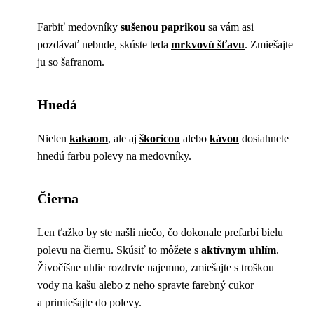
Farbiť medovníky
sušenou paprikou
sa vám asi
pozdávať nebude, skúste teda
mrkvovú šťavu
. Zmiešajte
ju so šafranom.
Hnedá
Nielen
kakaom
, ale aj
škoricou
alebo
kávou
dosiahnete
hnedú farbu polevy na medovníky.
Čierna
Len ťažko by ste našli niečo, čo dokonale prefarbí bielu
polevu na čiernu. Skúsiť to môžete s
aktívnym uhlím
.
Živočíšne uhlie rozdrvte najemno, zmiešajte s troškou
vody na kašu alebo z neho spravte farebný cukor
a primiešajte do polevy.