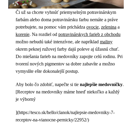
Či už sa chcete vyhnúť priemyselným potravinárskym
farbám alebo doma potravinársku farbu nemáte a práve
potrebujete, na pomoc vám prichádza
ovocie
,
zelenina
a
korenie
. Na rozdiel od
potravinárskych farieb z obchodu
možno nebudú také intenzívne, ale napríklad
maliny
okrem peknej ružovej farby dajú poleve aj úžasnú chuť.
Do miešania farieb na medovníky zapojte celú rodinu. Pri
tvorení nových pigmentov sa dobre zabavíte a možno
vymyslíte ešte dokonalejší postup.
Aby bolo čo zdobiť, napečte si tie
najlepšie medovníčky
.
[Receptov na medovníky máme hneď niekoľko a každý
je výborný
](https://tesco.sk/hello/clanok/najlepsie-medovniky-7-
receptov-na-vianocne-pernicky/22952/)