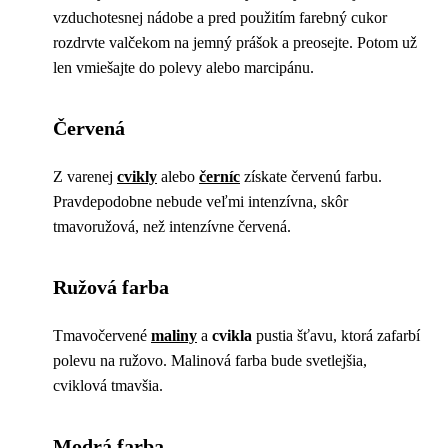
vzduchotesnej nádobe a pred použitím farebný cukor
rozdrvte valčekom na jemný prášok a preosejte. Potom už
len vmiešajte do polevy alebo marcipánu.
Červená
Z varenej
cvikly
alebo
černíc
získate červenú farbu.
Pravdepodobne nebude veľmi intenzívna, skôr
tmavoružová, než intenzívne červená.
Ružová farba
Tmavočervené
maliny
a
cvikla
pustia šťavu, ktorá zafarbí
polevu na ružovo. Malinová farba bude svetlejšia,
cviklová tmavšia.
Modrá farba