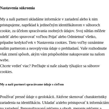
Nastavenia súkromia
My a naši partneri ukladáme informácie v zariadení alebo k nim
pristupujeme, napríklad k jedinečným identifikátorom v súboroch
cookie, za účelom spracúvania osobných údajov. Svoj súhlas môžete
udeliť alebo spravovať voľbou Prijať alebo Odmietnuť všetko,
prípadne kedykoľvek v
Nastavenia cookies
. Tieto voľby oznámime
našim partnerom a neovplyvnia údaje o prehliadaní. Vaše rozhodnutie
však zmení spôsob, akým vám prispôsobíme nakupovanie na našom
webe.
Chcete vedieť viac? Prečítajte si naše zásady týkajúce sa
súborov
cookies
.
My a naši partneri spracúvame údaje s cieľom
Používať presné údaje o geolokácii. Aktívne skenovať charakteristiky
zariadenia na identifikáciu. Ukladať a/alebo pristupovať k informáciám
na zariadení. Personalizovaná reklama a obsah, meranie reklamy a