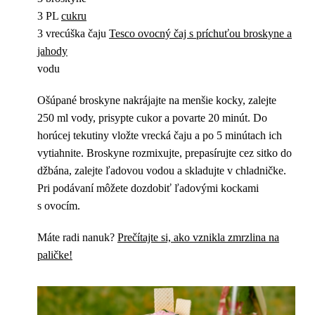
3 PL
cukru
3 vrecúška čaju
Tesco ovocný čaj s príchuťou broskyne a
jahody
vodu
Ošúpané broskyne nakrájajte na menšie kocky, zalejte
250 ml vody, prisypte cukor a povarte 20 minút. Do
horúcej tekutiny vložte vrecká čaju a po 5 minútach ich
vytiahnite. Broskyne rozmixujte, prepasírujte cez sitko do
džbána, zalejte ľadovou vodou a skladujte v chladničke.
Pri podávaní môžete dozdobiť ľadovými kockami
s ovocím.
Máte radi nanuk?
Prečítajte si, ako vznikla zmrzlina na
paličke!