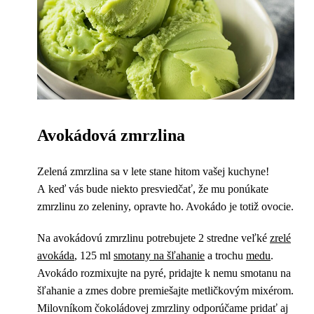
Avokádová zmrzlina
Zelená zmrzlina sa v lete stane hitom vašej kuchyne!
A keď vás bude niekto presviedčať, že mu ponúkate
zmrzlinu zo zeleniny, opravte ho. Avokádo je totiž ovocie.
Na avokádovú zmrzlinu potrebujete 2 stredne veľké
zrelé
avokáda
, 125 ml
smotany na šľahanie
a trochu
medu
.
Avokádo rozmixujte na pyré, pridajte k nemu smotanu na
šľahanie a zmes dobre premiešajte metličkovým mixérom.
Milovníkom čokoládovej zmrzliny odporúčame pridať aj