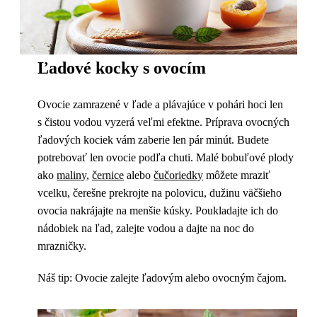
Ľadové kocky s ovocím
Ovocie zamrazené v ľade a plávajúce v pohári hoci len
s čistou vodou vyzerá veľmi efektne. Príprava ovocných
ľadových kociek vám zaberie len pár minút. Budete
potrebovať len ovocie podľa chuti. Malé bobuľové plody
ako
maliny
,
černice
alebo
čučoriedky
môžete mraziť
vcelku, čerešne prekrojte na polovicu, dužinu väčšieho
ovocia nakrájajte na menšie kúsky. Poukladajte ich do
nádobiek na ľad, zalejte vodou a dajte na noc do
mrazničky.
Náš tip: Ovocie zalejte ľadovým alebo ovocným čajom.