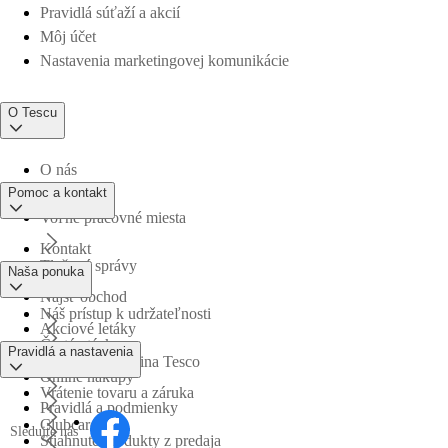
Pravidlá súťaží a akcií
Môj účet
Nastavenia marketingovej komunikácie
O Tescu
O nás
Pomoc a kontakt
Voľné pracovné miesta
Kontakt
Tlačové správy
Naša ponuka
Nájsť obchod
Náš prístup k udržateľnosti
Akciové letáky
Časté otázky
Pravidlá a nastavenia
Obchodná skupina Tesco
Online nákupy
Vrátenie tovaru a záruka
Pravidlá a podmienky
Clubcard
Sledujte nás
Stiahnuté produkty z predaja