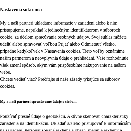
Nastavenia súkromia
My a naši partneri ukladáme informácie v zariadení alebo k nim
pristupujeme, napríklad k jedinečným identifikátorom v súboroch
cookie, za účelom spracúvania osobných údajov. Svoj súhlas môžete
udeliť alebo spravovať voľbou Prijať alebo Odmietnuť všetko,
prípadne kedykoľvek v
Nastavenia cookies
. Tieto voľby oznámime
našim partnerom a neovplyvnia údaje o prehliadaní. Vaše rozhodnutie
však zmení spôsob, akým vám prispôsobíme nakupovanie na našom
webe.
Chcete vedieť viac? Prečítajte si naše zásady týkajúce sa
súborov
cookies
.
My a naši partneri spracúvame údaje s cieľom
Používať presné údaje o geolokácii. Aktívne skenovať charakteristiky
zariadenia na identifikáciu. Ukladať a/alebo pristupovať k informáciám
na zariadení. Personalizovaná reklama a obsah, meranie reklamy a