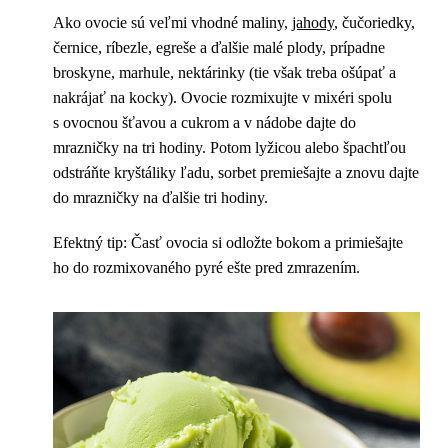
Ako ovocie sú veľmi vhodné maliny,
jahody
, čučoriedky,
černice, ríbezle, egreše a ďalšie malé plody, prípadne
broskyne, marhule, nektárinky (tie však treba ošúpať a
nakrájať na kocky). Ovocie rozmixujte v mixéri spolu
s ovocnou šťavou a cukrom a v nádobe dajte do
mrazničky na tri hodiny. Potom lyžicou alebo špachtľou
odstráňte kryštáliky ľadu, sorbet premiešajte a znovu dajte
do mrazničky na ďalšie tri hodiny.
Efektný tip: Časť ovocia si odložte bokom a primiešajte
ho do rozmixovaného pyré ešte pred zmrazením.