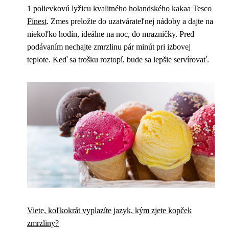
1 polievkovú lyžicu
kvalitného holandského kakaa Tesco
Finest
. Zmes preložte do uzatvárateľnej nádoby a dajte na
niekoľko hodín, ideálne na noc, do mrazničky. Pred
podávaním nechajte zmrzlinu pár minút pri izbovej
teplote. Keď sa trošku roztopí, bude sa lepšie servírovať.
Viete, koľkokrát vyplazíte jazyk, kým zjete kopček
zmrzliny?