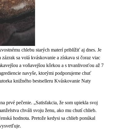
kvostnému chlebu starých materí priblížiť aj dnes. Je
n zázrak sa volá kváskovanie a získava si čoraz viac
umkavejšou a voňavejšou kôrkou a s trvanlivosťou až 7
 ingrediencie navyše, ktorými podporujeme chuť
uautorka knižného bestselleru Kváskovanie Naty
a prvé pečenie. „Satisfakcia, že som upiekla svoj
manželstva chváli svoju ženu, ako mu chutí chlieb.
očenská hodnota. Pretože kedysi sa chlieb ponúkal
vysvetľuje.