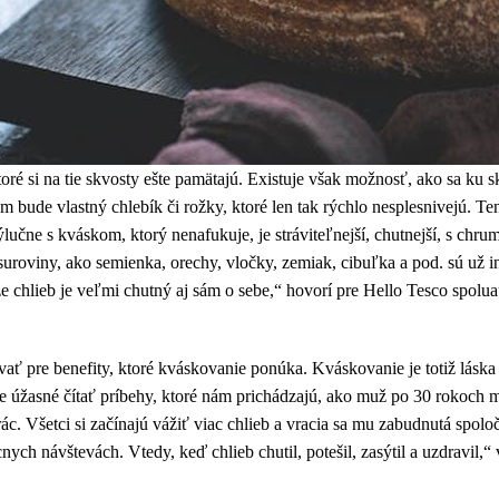
oré si na tie skvosty ešte pamätajú. Existuje však možnosť, ako sa ku s
m bude vlastný chlebík či rožky, ktoré len tak rýchlo nesplesnivejú. Te
lučne s kváskom, ktorý nenafukuje, je stráviteľnejší, chutnejší, s chr
 suroviny, ako semienka, orechy, vločky, zemiak, cibuľka a pod. sú už
 že chlieb je veľmi chutný aj sám o sebe,“ hovorí pre Hello Tesco spol
 pre benefity, ktoré kváskovanie ponúka. Kváskovanie je totiž láska n
 je úžasné čítať príbehy, ktoré nám prichádzajú, ako muž po 30 rokoch 
prác. Všetci si začínajú vážiť viac chlieb a vracia sa mu zabudnutá spol
ych návštevách. Vtedy, keď chlieb chutil, potešil, zasýtil a uzdravil,“ 