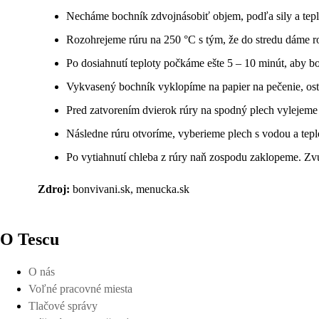
Necháme bochník zdvojnásobiť objem, podľa sily a teplo
Rozohrejeme rúru na 250 °C s tým, že do stredu dáme r
Po dosiahnutí teploty počkáme ešte 5 – 10 minút, aby bo
Vykvasený bochník vyklopíme na papier na pečenie, os
Pred zatvorením dvierok rúry na spodný plech vylejeme
Následne rúru otvoríme, vyberieme plech s vodou a tep
Po vytiahnutí chleba z rúry naň zospodu zaklopeme. Zv
Zdroj:
bonvivani.sk, menucka.sk
O Tescu
O nás
Voľné pracovné miesta
Tlačové správy