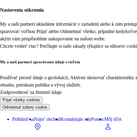
Nastavenia súkromia
My a naši partneri ukladáme informácie v zariadení alebo k nim prist
spravovať voľbou Prijať alebo Odmietnuť všetko, prípadne kedykoľv
akým vám prispôsobíme nakupovanie na našom webe.
Chcete vedieť viac? Prečítajte si naše zásady týkajúce sa
súborov cook
My a naši partneri spracúvame údaje s cieľom
Používať presné údaje o geolokácii. Aktívne skenovať charakteristiky 
obsahu, prieskum publika a vývoj služieb.
Zodpovednosť za firemné údaje
Prijať všetky cookies
Odmietnuť súbory cookie
Prihlásiť sa
Nájsť obchod
Kontaktujte nás
Pomoc
Môj účet