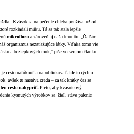
roždia. Kvások sa na pečenie chleba používal už od
ktoré rozkladali múku. Tá sa tak stala lepšie
evnú
mikroflóru
a zároveň aj našu imunitu. „Ďalším
e náš organizmus nezaťažujúce látky. Vďaka tomu vie
kvásku a bezlepkových múk,“ píše vo svojom článku
u je cesto nafúknuť a nabublinkovať. Ide to rýchlo
ok, avšak tu nastáva zrada – za tak krátky čas sa
len cesto nakypriť.
Preto, aby kvasnicový
denia kysnutých výrobkov sa, žiaľ, stáva pálenie