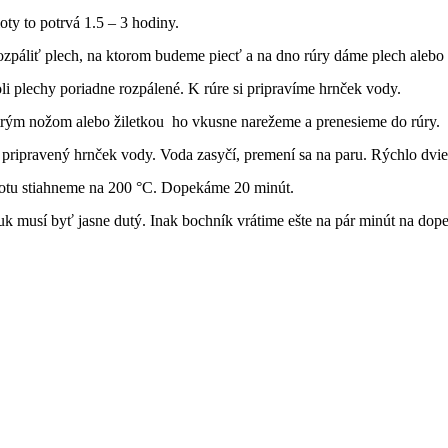
ty to potrvá 1.5 – 3 hodiny.
ozpáliť plech, na ktorom budeme piecť a na dno rúry dáme plech alebo
li plechy poriadne rozpálené. K rúre si pripravíme hrnček vody.
trým nožom alebo žiletkou ho vkusne narežeme a prenesieme do rúry.
 pripravený hrnček vody. Voda zasyčí, premení sa na paru. Rýchlo dvie
lotu stiahneme na 200 °C. Dopekáme 20 minút.
uk musí byť jasne dutý. Inak bochník vrátime ešte na pár minút na do