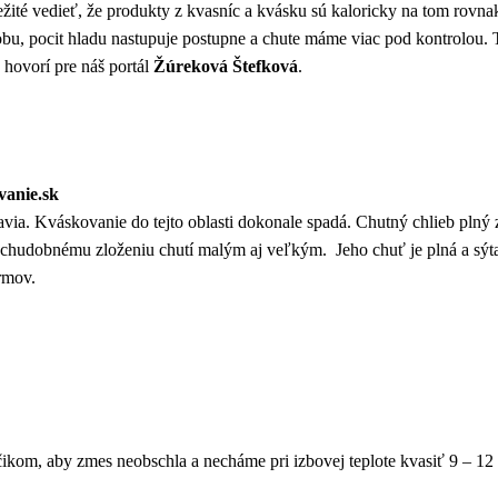
žité vedieť, že produkty z kvasníc a kvásku sú kaloricky na tom rovn
obu, pocit hladu nastupuje postupne a chute máme viac pod kontrolou.
“ hovorí pre náš portál
Žúreková Štefková
.
vanie.sk
ia. Kváskovanie do tejto oblasti dokonale spadá. Chutný chlieb plný z
k chudobnému zloženiu chutí malým aj veľkým. Jeho chuť je plná a sýta. 
rmov.
ikom, aby zmes neobschla a necháme pri izbovej teplote kvasiť 9 – 12