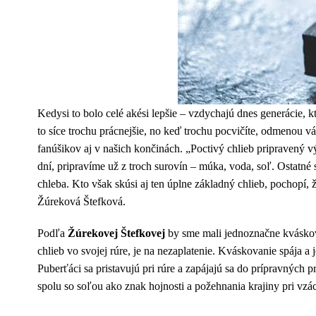
Kedysi to bolo celé akési lepšie – vzdychajú dnes generácie, kt
to síce trochu prácnejšie, no keď trochu pocvičíte, odmenou vá
fanúšikov aj v našich končinách. „Poctivý chlieb pripravený vý
dní, pripravíme už z troch surovín – múka, voda, soľ. Ostatné
chleba. Kto však skúsi aj ten úplne základný chlieb, pochopí,
Žúreková Štefková.
Podľa
Žúrekovej Štefkovej
by sme mali jednoznačne kváskovať
chlieb vo svojej rúre, je na nezaplatenie. Kváskovanie spája a
Puberťáci sa pristavujú pri rúre a zapájajú sa do prípravných 
spolu so soľou ako znak hojnosti a požehnania krajiny pri vzácn