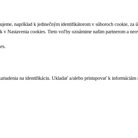
upujeme, napríklad k jedinečným identifikátorom v súboroch cookie, za
ek v
Nastavenia cookies
. Tieto voľby oznámime našim partnerom a neov
ies
.
zariadenia na identifikáciu. Ukladať a/alebo pristupovať k informáciám