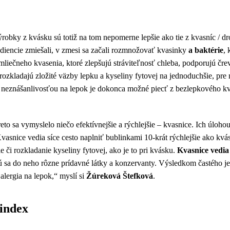
robky z kvásku sú totiž na tom nepomerne lepšie ako tie z kvasníc / d
diencie zmiešali, v zmesi sa začali rozmnožovať kvasinky
a baktérie
, 
 mliečneho kvasenia, ktoré zlepšujú stráviteľnosť chleba, podporujú čr
 rozkladajú zložité väzby lepku a kyseliny fytovej na jednoduchšie, pr
 s neznášanlivosťou na lepok je dokonca možné piecť z bezlepkového 
reto sa vymyslelo niečo efektívnejšie a rýchlejšie – kvasnice. Ich úloho
Kvasnice vedia síce cesto naplniť bublinkami 10-krát rýchlejšie ako kvás
e či rozkladanie kyseliny fytovej, ako je to pri kvásku.
Kvasnice vedia 
ú sa do neho rôzne prídavné látky a konzervanty. Výsledkom častého je
alergia na lepok,“ myslí si
Žúreková Štefková
.
 index