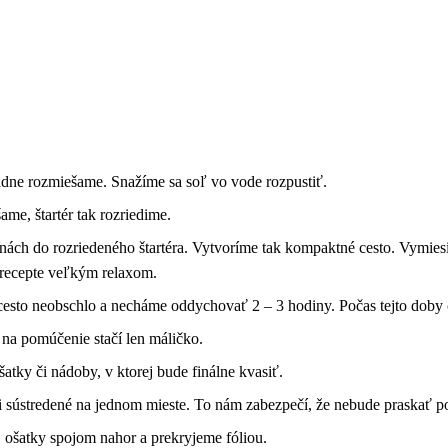
adne rozmiešame. Snažíme sa soľ vo vode rozpustiť.
me, štartér tak rozriedime.
ch do rozriedeného štartéra. Vytvoríme tak kompaktné cesto. Vymiesim
 recepte veľkým relaxom.
cesto neobschlo a necháme oddychovať 2 – 3 hodiny. Počas tejto doby 
na pomúčenie stačí len máličko.
tky či nádoby, v ktorej bude finálne kvasiť.
oli sústredené na jednom mieste. To nám zabezpečí, že nebude praskať po
ošatky spojom nahor a prekryjeme fóliou.