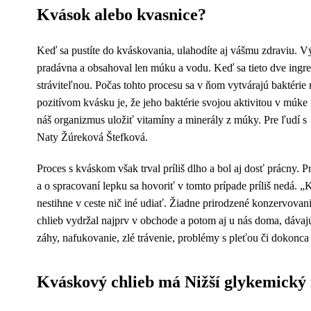
Kvások alebo kvasnice?
Keď sa pustíte do kváskovania, ulahodíte aj vášmu zdraviu. Vý
pradávna a obsahoval len múku a vodu. Keď sa tieto dve ingre
stráviteľnou. Počas tohto procesu sa v ňom vytvárajú baktérie
pozitívom kvásku je, že jeho baktérie svojou aktivitou v múke
náš organizmus uložiť vitamíny a minerály z múky. Pre ľudí
Naty Žúreková Štefková.
Proces s kváskom však trval príliš dlho a bol aj dosť prácny. P
a o spracovaní lepku sa hovoriť v tomto prípade príliš nedá. „
nestihne v ceste nič iné udiať. Žiadne prirodzené konzervovani
chlieb vydržal najprv v obchode a potom aj u nás doma, dávaj
záhy, nafukovanie, zlé trávenie, problémy s pleťou či dokonca 
Kváskový chlieb má Nižší glykemický