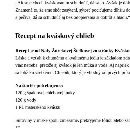
„Ak sme chceli kváskovaním schudnúť, dá sa to. Avšak je dôle
Znamená to, že sme skôr zasýtení, sýtosť pociťujeme dlhšiu d
a pečiva, dá sa schudnúť aj bez odopierania si dobrôt a hladu,
Recept na kváskový chlieb
Recept je od Naty Žúrekovej Štefkovej zo stránky Kvásko
Láska a vzťah k chutnému a kvalitnému jedlu je základom zdrav
viac netreba, pretože aj kvások je len múka a voda. Aj naprie
sa totiž ku všetkému. Chlebík, ktorý je vhodný od prvých prík
Na štartér potrebujeme:
120 g špaldovej chlebovej múky
120 g vody
1 PL materského kvásku
Suroviny v miske spolu zmiešame, prekryjeme fóliou alebo sáč
**