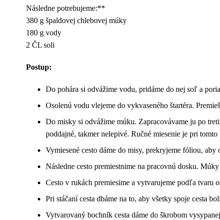
Následne potrebujeme:**
380 g špaldovej chlebovej múky
180 g vody
2 ČL soli
Postup:
Do pohára si odvážime vodu, pridáme do nej soľ a pori
Osolenú vodu vlejeme do vykvaseného štartéra. Premieša
Do misky si odvážime múku. Zapracovávame ju po tretiná
poddajné, takmer nelepivé. Ručné miesenie je pri tomto
Vymiesené cesto dáme do misy, prekryjeme fóliou, aby 
Následne cesto premiestnime na pracovnú dosku. Múky 
Cesto v rukách premiesime a vytvarujeme podľa tvaru oša
Pri stáčaní cesta dbáme na to, aby všetky spoje cesta b
Vytvarovaný bochník cesta dáme do škrobom vysypanej 