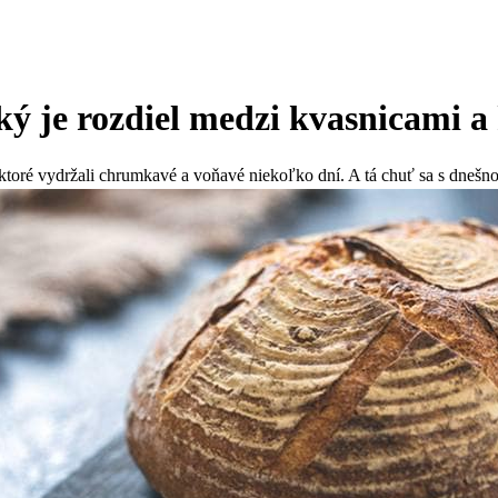
ý je rozdiel medzi kvasnicami 
 ktoré vydržali chrumkavé a voňavé niekoľko dní. A tá chuť sa s dneš