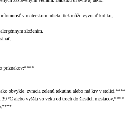
ených zastavenými vetrami. Bábätku uľavíte aj takto:
ch prítomnosť v materskom mlieku tiež môže vyvolať koliku,
poalergénnym zložením,
máhať,
to príznakov:****
ako obvykle, zvracia zelenú tekutinu alebo má krv v stolici,****
ta 39 ºC alebo vyššia vo veku od troch do šiestich mesiacov,****
),****