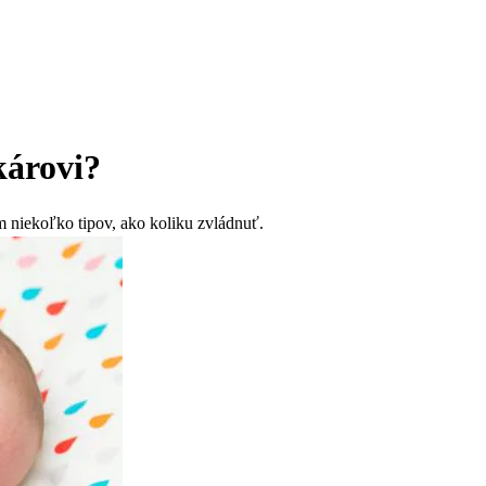
károvi?
m niekoľko tipov, ako koliku zvládnuť.