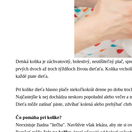
Detská kolika je záchvatovitý, bolestivý, neutíšiteľný plač, s
prvých dvoch až troch týždňoch života dieťaťa. Kolika vrcholí
každé piate dieťa.
Pri kolike dieťa hlasno plače niekoľkokrát denne po dobu troc
Najčastejšie k nej dochádza neskoro popoludní alebo večer a 
Dieťa môže zatínať päste, zdvíhať kolená alebo prehýbať chrb
Čo pomáha pri kolike?
Neexistuje žiadna "liečba". Navštívte však lekára, aby ste si ove