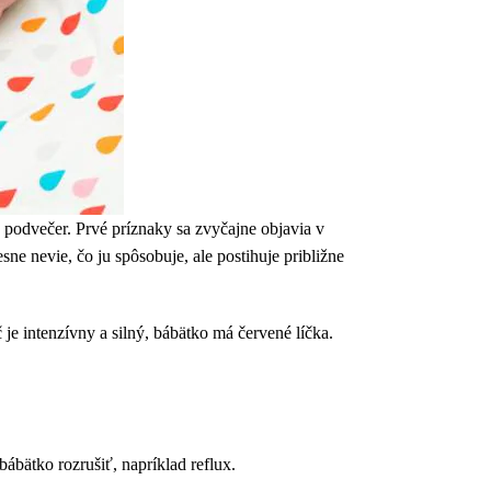
a podvečer. Prvé príznaky sa zvyčajne objavia v
e nevie, čo ju spôsobuje, ale postihuje približne
je intenzívny a silný, bábätko má červené líčka.
 bábätko rozrušiť, napríklad reflux.