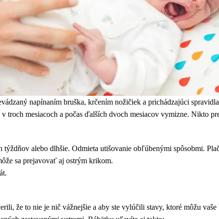
prevádzaný napínaním bruška, krčením nožičiek a prichádzajúci spravidl
 v troch mesiacoch a počas ďalších dvoch mesiacov vymizne. Nikto presn
h týždňov alebo dlhšie. Odmieta utišovanie obľúbenými spôsobmi. Plač 
môže sa prejavovať aj ostrým krikom.
át.
rili, že to nie je nič vážnejšie a aby ste vylúčili stavy, ktoré môžu vaše