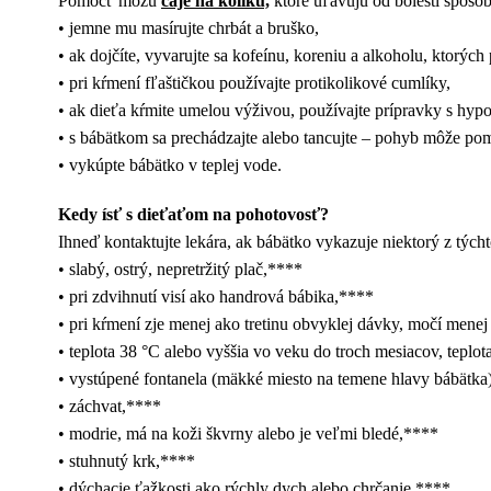
Pomôcť môžu
čaje na koliku,
ktoré uľavujú od bolestí spôsob
• jemne mu masírujte chrbát a bruško,
• ak dojčíte, vyvarujte sa kofeínu, koreniu a alkoholu, ktorý
• pri kŕmení fľaštičkou používajte protikolikové cumlíky,
• ak dieťa kŕmite umelou výživou, používajte prípravky s hy
• s bábätkom sa prechádzajte alebo tancujte – pohyb môže po
• vykúpte bábätko v teplej vode.
Kedy ísť s dieťaťom na pohotovosť?
Ihneď kontaktujte lekára, ak bábätko vykazuje niektorý z tých
• slabý, ostrý, nepretržitý plač,****
• pri zdvihnutí visí ako handrová bábika,****
• pri kŕmení zje menej ako tretinu obvyklej dávky, močí menej 
• teplota 38 °C alebo vyššia vo veku do troch mesiacov, teplo
• vystúpené fontanela (mäkké miesto na temene hlavy bábätka
• záchvat,****
• modrie, má na koži škvrny alebo je veľmi bledé,****
• stuhnutý krk,****
• dýchacie ťažkosti ako rýchly dych alebo chrčanie,****