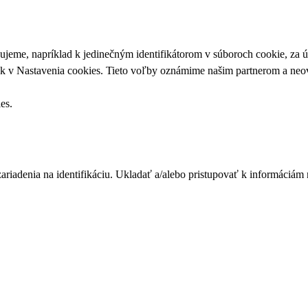
upujeme, napríklad k jedinečným identifikátorom v súboroch cookie, za
ek v
Nastavenia cookies
. Tieto voľby oznámime našim partnerom a neov
ies
.
zariadenia na identifikáciu. Ukladať a/alebo pristupovať k informáciám