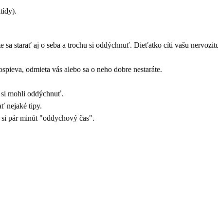
tídy).
sa starať aj o seba a trochu si oddýchnuť. Dieťatko cíti vašu nervozit
spieva, odmieta vás alebo sa o neho dobre nestaráte.
e si mohli oddýchnuť.
 nejaké tipy.
e si pár minút "oddychový čas".