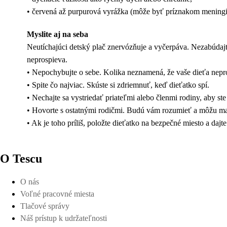
• červená až purpurová vyrážka (môže byť príznakom meningi
Myslite aj na seba
Neutíchajúci detský plač znervózňuje a vyčerpáva. Nezabúdajte 
neprospieva.
• Nepochybujte o sebe. Kolika neznamená, že vaše dieťa nepro
• Spite čo najviac. Skúste si zdriemnuť, keď dieťatko spí.
• Nechajte sa vystriedať priateľmi alebo členmi rodiny, aby st
• Hovorte s ostatnými rodičmi. Budú vám rozumieť a môžu mať
• Ak je toho príliš, položte dieťatko na bezpečné miesto a dajt
O Tescu
O nás
Voľné pracovné miesta
Tlačové správy
Náš prístup k udržateľnosti