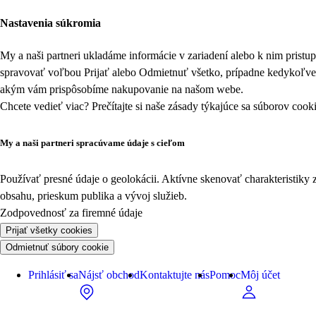
Nastavenia súkromia
My a naši partneri ukladáme informácie v zariadení alebo k nim prist
spravovať voľbou Prijať alebo Odmietnuť všetko, prípadne kedykoľv
akým vám prispôsobíme nakupovanie na našom webe.
Chcete vedieť viac? Prečítajte si naše zásady týkajúce sa
súborov cook
My a naši partneri spracúvame údaje s cieľom
Používať presné údaje o geolokácii. Aktívne skenovať charakteristiky 
obsahu, prieskum publika a vývoj služieb.
Zodpovednosť za firemné údaje
Prijať všetky cookies
Odmietnuť súbory cookie
Prihlásiť sa
Nájsť obchod
Kontaktujte nás
Pomoc
Môj účet