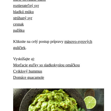
roztierateľný syr
hladkú múku
strúhaný syr
cesnak
pažítku
Kliknite na celý postup prípravy
mäsovo-syrových
guličiek
.
Vyskúšajte aj:
Morčacie guľky so sladkokyslou omáčkou
Cviklový hummus
Domáce guacamole