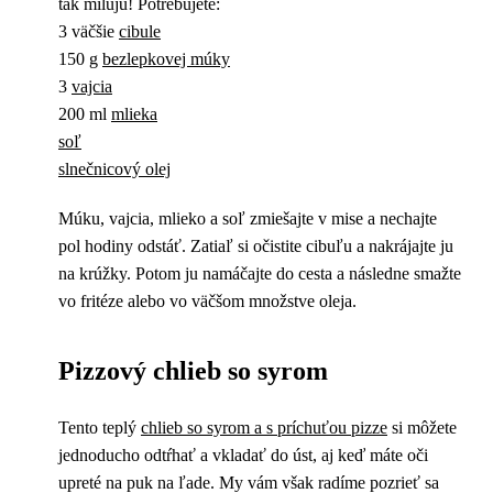
tak milujú! Potrebujete:
3 väčšie
cibule
150 g
bezlepkovej múky
3
vajcia
200 ml
mlieka
soľ
slnečnicový olej
Múku, vajcia, mlieko a soľ zmiešajte v mise a nechajte
pol hodiny odstáť. Zatiaľ si očistite cibuľu a nakrájajte ju
na krúžky. Potom ju namáčajte do cesta a následne smažte
vo fritéze alebo vo väčšom množstve oleja.
Pizzový chlieb so syrom
Tento teplý
chlieb so syrom a s príchuťou pizze
si môžete
jednoducho odtŕhať a vkladať do úst, aj keď máte oči
upreté na puk na ľade. My vám však radíme pozrieť sa