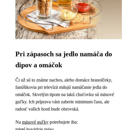
Pri zápasoch sa jedlo namáča do
dipov a omáčok
Či už sú to známe nachos, alebo domáce hranolčeky,
fanúšikovia pri televízii milujú namáčanie jedla do
omáčok. Skvelým tipom na takú chuťovku sú mäsové
guľky. Ich príprava vám zaberie minimum času, ale
radosť vašich hostí bude obrovská.
Na
mäsové guľky
potrebujete iba:
mleté hovädzie mäso