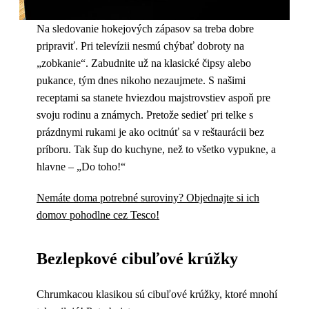
Na sledovanie hokejových zápasov sa treba dobre
pripraviť. Pri televízii nesmú chýbať dobroty na
„zobkanie“. Zabudnite už na klasické čipsy alebo
pukance, tým dnes nikoho nezaujmete. S našimi
receptami sa stanete hviezdou majstrovstiev aspoň pre
svoju rodinu a známych. Pretože sedieť pri telke s
prázdnymi rukami je ako ocitnúť sa v reštaurácii bez
príboru. Tak šup do kuchyne, než to všetko vypukne, a
hlavne – „Do toho!“
Nemáte doma potrebné suroviny? Objednajte si ich
domov pohodlne cez Tesco!
Bezlepkové cibuľové krúžky
Chrumkacou klasikou sú cibuľové krúžky, ktoré mnohí