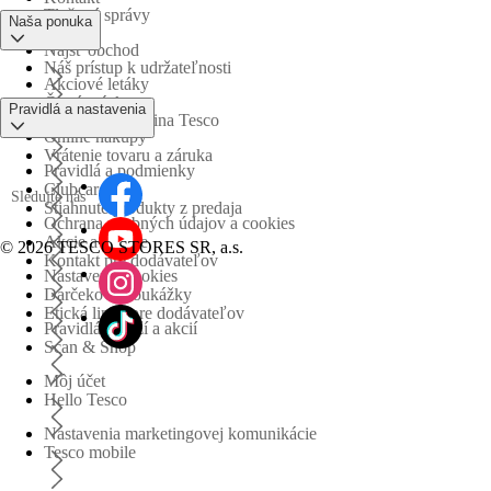
Tlačové správy
Naša ponuka
Nájsť obchod
Náš prístup k udržateľnosti
Akciové letáky
Časté otázky
Pravidlá a nastavenia
Obchodná skupina Tesco
Online nákupy
Vrátenie tovaru a záruka
Pravidlá a podmienky
Clubcard
Sledujte nás
Stiahnuté produkty z predaja
Ochrana osobných údajov a cookies
Akcie a súťaže
©
2026 TESCO STORES SR, a.s.
Kontakt pre dodávateľov
Nastavenia cookies
Darčekové poukážky
Etická linka pre dodávateľov
Pravidlá súťaží a akcií
Scan & Shop
Môj účet
Hello Tesco
Nastavenia marketingovej komunikácie
Tesco mobile