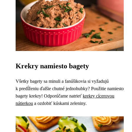
Krekry namiesto bagety
Všetky bagety sa minuli a fanúšikovia si vyžadujú
k predĺženiu ďalšie chutné jednohubky? Použitie namiesto
bagety krekry! Odporúčame natrieť
krekry cícerovou
nátierkou
a ozdobiť kúskami zeleniny.