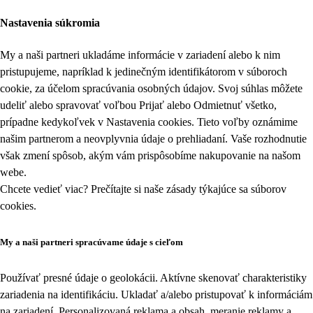
Nastavenia súkromia
My a naši partneri ukladáme informácie v zariadení alebo k nim
pristupujeme, napríklad k jedinečným identifikátorom v súboroch
cookie, za účelom spracúvania osobných údajov. Svoj súhlas môžete
udeliť alebo spravovať voľbou Prijať alebo Odmietnuť všetko,
prípadne kedykoľvek v
Nastavenia cookies
. Tieto voľby oznámime
našim partnerom a neovplyvnia údaje o prehliadaní. Vaše rozhodnutie
však zmení spôsob, akým vám prispôsobíme nakupovanie na našom
webe.
Chcete vedieť viac? Prečítajte si naše zásady týkajúce sa
súborov
cookies
.
My a naši partneri spracúvame údaje s cieľom
Používať presné údaje o geolokácii. Aktívne skenovať charakteristiky
zariadenia na identifikáciu. Ukladať a/alebo pristupovať k informáciám
na zariadení. Personalizovaná reklama a obsah, meranie reklamy a