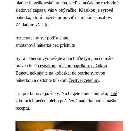
hladné fanúšikovské bruchá, keď sa nečakane rozhodnú
sledovať zápas u vás v obývačke. Klasikou je syrová
nátierka, ktorú môžete pripraviť na milión spôsobov.
Základom však je:
roztierateľný syr podľa chute
smotanová nátierka bez príchute
Syr a nátierku vymiešajte a dochuťte tým, na čo máte
práve chuť:
cesnakom
,
mletou paprikou
,
pažítkou
...
Bagetu nakrájajte na kolieska, tie potrite syrovou
nátierkou a ozdobte kúskom
čerstvej zeleniny
.
Tip pre fajnové jazýčky: Na bagete bude chutné aj
paté
z kuracích pečení
alebo
pečeňová nátierka
podľa nášho
receptu.