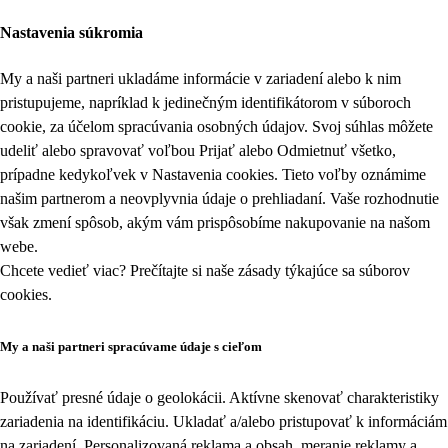
Nastavenia súkromia
My a naši partneri ukladáme informácie v zariadení alebo k nim
pristupujeme, napríklad k jedinečným identifikátorom v súboroch
cookie, za účelom spracúvania osobných údajov. Svoj súhlas môžete
udeliť alebo spravovať voľbou Prijať alebo Odmietnuť všetko,
prípadne kedykoľvek v
Nastavenia cookies
. Tieto voľby oznámime
našim partnerom a neovplyvnia údaje o prehliadaní. Vaše rozhodnutie
však zmení spôsob, akým vám prispôsobíme nakupovanie na našom
webe.
Chcete vedieť viac? Prečítajte si naše zásady týkajúce sa
súborov
cookies
.
My a naši partneri spracúvame údaje s cieľom
Používať presné údaje o geolokácii. Aktívne skenovať charakteristiky
zariadenia na identifikáciu. Ukladať a/alebo pristupovať k informáciám
na zariadení. Personalizovaná reklama a obsah, meranie reklamy a