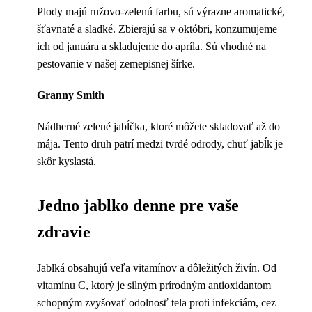
Plody majú ružovo-zelenú farbu, sú výrazne aromatické,
šťavnaté a sladké. Zbierajú sa v októbri, konzumujeme
ich od januára a skladujeme do apríla. Sú vhodné na
pestovanie v našej zemepisnej šírke.
Granny Smith
Nádherné zelené jabĺčka, ktoré môžete skladovať až do
mája. Tento druh patrí medzi tvrdé odrody, chuť jabĺk je
skôr kyslastá.
Jedno jablko denne pre vaše
zdravie
Jablká obsahujú veľa vitamínov a dôležitých živín. Od
vitamínu C, ktorý je silným prírodným antioxidantom
schopným zvyšovať odolnosť tela proti infekciám, cez