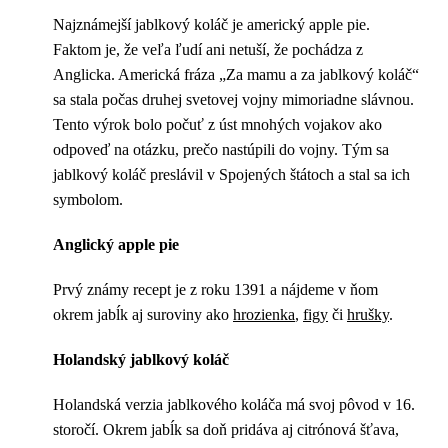
Najznámejší jablkový koláč je americký apple pie.
Faktom je, že veľa ľudí ani netuší, že pochádza z
Anglicka. Americká fráza „Za mamu a za jablkový koláč“
sa stala počas druhej svetovej vojny mimoriadne slávnou.
Tento výrok bolo počuť z úst mnohých vojakov ako
odpoveď na otázku, prečo nastúpili do vojny. Tým sa
jablkový koláč preslávil v Spojených štátoch a stal sa ich
symbolom.
Anglický apple pie
Prvý známy recept je z roku 1391 a nájdeme v ňom
okrem jabĺk aj suroviny ako
hrozienka
,
figy
či
hrušky
.
Holandský jablkový koláč
Holandská verzia jablkového koláča má svoj pôvod v 16.
storočí. Okrem jabĺk sa doň pridáva aj citrónová šťava,