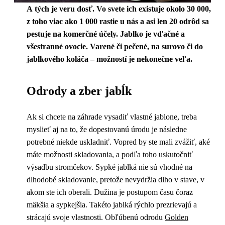
A tých je veru dosť. Vo svete ich existuje okolo 30 000,
z toho viac ako 1 000 rastie u nás a asi len 20 odrôd sa
pestuje na komerčné účely. Jablko je vďačné a
všestranné ovocie. Varené či pečené, na surovo či do
jablkového koláča – možností je nekonečne veľa.
Odrody a zber jabĺk
Ak si chcete na záhrade vysadiť vlastné jablone, treba
myslieť aj na to, že dopestovanú úrodu je následne
potrebné niekde uskladniť. Vopred by ste mali zvážiť, aké
máte možnosti skladovania, a podľa toho uskutočniť
výsadbu stromčekov. Sypké jablká nie sú vhodné na
dlhodobé skladovanie, pretože nevydržia dlho v stave, v
akom ste ich oberali. Dužina je postupom času čoraz
mäkšia a sypkejšia. Takéto jablká rýchlo prezrievajú a
strácajú svoje vlastnosti. Obľúbenú odrodu
Golden