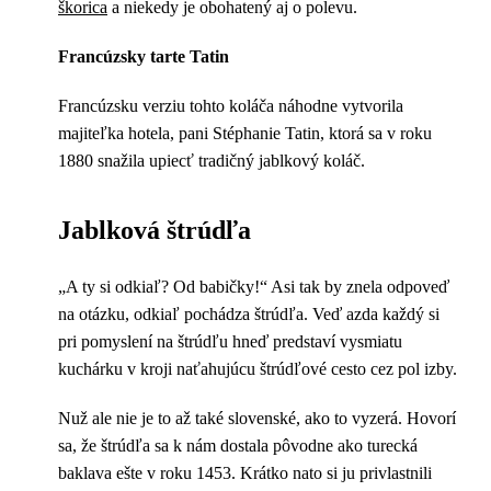
škorica
a niekedy je obohatený aj o polevu.
Francúzsky tarte Tatin
Francúzsku verziu tohto koláča náhodne vytvorila
majiteľka hotela, pani Stéphanie Tatin, ktorá sa v roku
1880 snažila upiecť tradičný jablkový koláč.
Jablková štrúdľa
„A ty si odkiaľ? Od babičky!“ Asi tak by znela odpoveď
na otázku, odkiaľ pochádza štrúdľa. Veď azda každý si
pri pomyslení na štrúdľu hneď predstaví vysmiatu
kuchárku v kroji naťahujúcu štrúdľové cesto cez pol izby.
Nuž ale nie je to až také slovenské, ako to vyzerá. Hovorí
sa, že štrúdľa sa k nám dostala pôvodne ako turecká
baklava ešte v roku 1453. Krátko nato si ju privlastnili