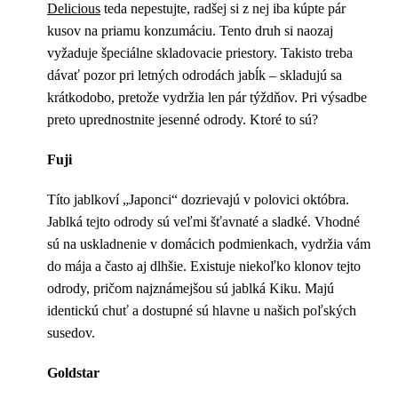
Delicious
teda nepestujte, radšej si z nej iba kúpte pár
kusov na priamu konzumáciu. Tento druh si naozaj
vyžaduje špeciálne skladovacie priestory. Takisto treba
dávať pozor pri letných odrodách jabĺk – skladujú sa
krátkodobo, pretože vydržia len pár týždňov. Pri výsadbe
preto uprednostnite jesenné odrody. Ktoré to sú?
Fuji
Títo jablkoví „Japonci“ dozrievajú v polovici októbra.
Jablká tejto odrody sú veľmi šťavnaté a sladké. Vhodné
sú na uskladnenie v domácich podmienkach, vydržia vám
do mája a často aj dlhšie. Existuje niekoľko klonov tejto
odrody, pričom najznámejšou sú jablká Kiku. Majú
identickú chuť a dostupné sú hlavne u našich poľských
susedov.
Goldstar