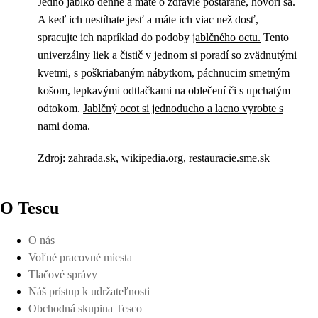
Jedno jablko denne a máte o zdravie postarané, hovorí sa.
A keď ich nestíhate jesť a máte ich viac než dosť,
spracujte ich napríklad do podoby
jablčného octu.
Tento
univerzálny liek a čistič v jednom si poradí so zvädnutými
kvetmi, s poškriabaným nábytkom, páchnucim smetným
košom, lepkavými odtlačkami na oblečení či s upchatým
odtokom.
Jablčný ocot si jednoducho a lacno vyrobte s
nami doma
.
Zdroj: zahrada.sk, wikipedia.org, restauracie.sme.sk
O Tescu
O nás
Voľné pracovné miesta
Tlačové správy
Náš prístup k udržateľnosti
Obchodná skupina Tesco