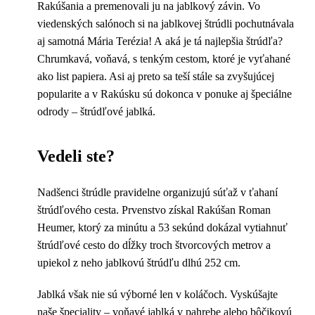
Rakúšania a premenovali ju na jablkový závin. Vo
viedenských salónoch si na jablkovej štrúdli pochutnávala
aj samotná Mária Terézia! A aká je tá najlepšia štrúdľa?
Chrumkavá, voňavá, s tenkým cestom, ktoré je vyťahané
ako list papiera. Asi aj preto sa teší stále sa zvyšujúcej
popularite a v Rakúsku sú dokonca v ponuke aj špeciálne
odrody – štrúdľové jablká.
Vedeli ste?
Nadšenci štrúdle pravidelne organizujú súťaž v ťahaní
štrúdľového cesta. Prvenstvo získal Rakúšan Roman
Heumer, ktorý za minútu a 53 sekúnd dokázal vytiahnuť
štrúdľové cesto do dĺžky troch štvorcových metrov a
upiekol z neho jablkovú štrúdľu dlhú 252 cm.
Jablká však nie sú výborné len v koláčoch. Vyskúšajte
naše špeciality –
voňavé jablká v pahrebe
alebo
bôčikovú