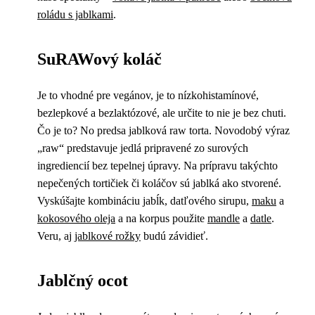
roládu s jablkami
.
SuRAWový koláč
Je to vhodné pre vegánov, je to nízkohistamínové,
bezlepkové a bezlaktózové, ale určite to nie je bez chuti.
Čo je to? No predsa jablková raw torta. Novodobý výraz
„raw“ predstavuje jedlá pripravené zo surových
ingrediencií bez tepelnej úpravy. Na prípravu takýchto
nepečených tortičiek či koláčov sú jablká ako stvorené.
Vyskúšajte kombináciu jabĺk, datľového sirupu,
maku
a
kokosového oleja
a na korpus použite
mandle
a
datle
.
Veru, aj
jablkové rožky
budú závidieť.
Jablčný ocot