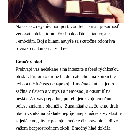
Na ceste za vysnívanou postavou by ste mali pozornosť
venovať nielen tomu, čo si nakladáte na tanier, ale
i emóciám. Boj s kilami navyše sa skutočne odohráva
rovnako na tanieri aj v hlave.
Emočný hlad
Prekvapí vás nečakane a na intenzite naberá rýchlosťou
blesku. Pri tomto druhe hladu máte chuť na konkrétne
jedlo a nič iné vás neuspokojí. Emočná chuť na jedlo
začína v ústach a v mysli a nemožno ju odsunúť na
neskôr. Ak vás prepadne, potrebujete svoju emočnú
bolesť zmierniť okamžite. Zapamätajte si, že tento druh
hladu vzniká na základe nepríjemnej situácie a vy vlastne
zajedáte negatívne postoje, emócie či správanie ľudí vo
vašom bezprostrednom okolí. Emočný hlad dokáže