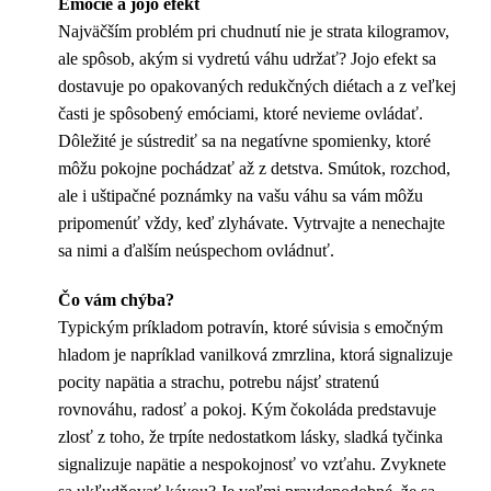
Emócie a jojo efekt
Najväčším problém pri chudnutí nie je strata kilogramov,
ale spôsob, akým si vydretú váhu udržať? Jojo efekt sa
dostavuje po opakovaných redukčných diétach a z veľkej
časti je spôsobený emóciami, ktoré nevieme ovládať.
Dôležité je sústrediť sa na negatívne spomienky, ktoré
môžu pokojne pochádzať až z detstva. Smútok, rozchod,
ale i uštipačné poznámky na vašu váhu sa vám môžu
pripomenúť vždy, keď zlyhávate. Vytrvajte a nenechajte
sa nimi a ďalším neúspechom ovládnuť.
Čo vám chýba?
Typickým príkladom potravín, ktoré súvisia s emočným
hladom je napríklad vanilková zmrzlina, ktorá signalizuje
pocity napätia a strachu, potrebu nájsť stratenú
rovnováhu, radosť a pokoj. Kým čokoláda predstavuje
zlosť z toho, že trpíte nedostatkom lásky, sladká tyčinka
signalizuje napätie a nespokojnosť vo vzťahu. Zvyknete