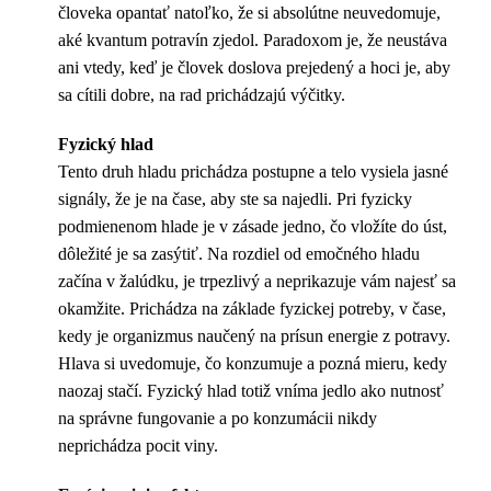
človeka opantať natoľko, že si absolútne neuvedomuje,
aké kvantum potravín zjedol. Paradoxom je, že neustáva
ani vtedy, keď je človek doslova prejedený a hoci je, aby
sa cítili dobre, na rad prichádzajú výčitky.
Fyzický hlad
Tento druh hladu prichádza postupne a telo vysiela jasné
signály, že je na čase, aby ste sa najedli. Pri fyzicky
podmienenom hlade je v zásade jedno, čo vložíte do úst,
dôležité je sa zasýtiť. Na rozdiel od emočného hladu
začína v žalúdku, je trpezlivý a neprikazuje vám najesť sa
okamžite. Prichádza na základe fyzickej potreby, v čase,
kedy je organizmus naučený na prísun energie z potravy.
Hlava si uvedomuje, čo konzumuje a pozná mieru, kedy
naozaj stačí. Fyzický hlad totiž vníma jedlo ako nutnosť
na správne fungovanie a po konzumácii nikdy
neprichádza pocit viny.