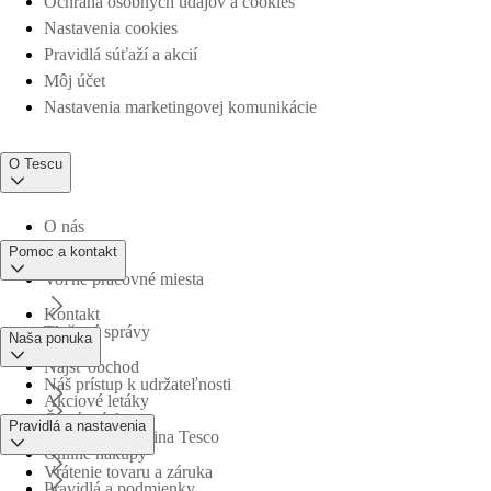
Ochrana osobných údajov a cookies
Nastavenia cookies
Pravidlá súťaží a akcií
Môj účet
Nastavenia marketingovej komunikácie
O Tescu
O nás
Pomoc a kontakt
Voľné pracovné miesta
Kontakt
Tlačové správy
Naša ponuka
Nájsť obchod
Náš prístup k udržateľnosti
Akciové letáky
Časté otázky
Pravidlá a nastavenia
Obchodná skupina Tesco
Online nákupy
Vrátenie tovaru a záruka
Pravidlá a podmienky