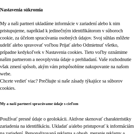
Nastavenia súkromia
My a naši partneri ukladáme informácie v zariadení alebo k nim
pristupujeme, napríklad k jedinečným identifikátorom v súboroch
cookie, za účelom spracúvania osobných údajov. Svoj súhlas môžete
udeliť alebo spravovať voľbou Prijať alebo Odmietnuť všetko,
prípadne kedykoľvek v
Nastavenia cookies
. Tieto voľby oznámime
našim partnerom a neovplyvnia údaje o prehliadaní. Vaše rozhodnutie
však zmení spôsob, akým vám prispôsobíme nakupovanie na našom
webe.
Chcete vedieť viac? Prečítajte si naše zásady týkajúce sa
súborov
cookies
.
My a naši partneri spracúvame údaje s cieľom
Používať presné údaje o geolokácii. Aktívne skenovať charakteristiky
zariadenia na identifikáciu. Ukladať a/alebo pristupovať k informáciám
na zariadení. Personalizovaná reklama a obsah, meranie reklamy a