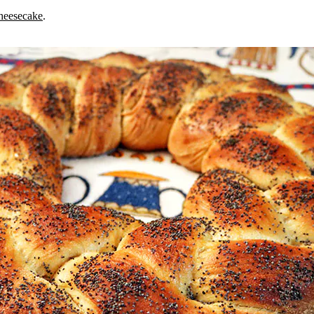
heesecake
.