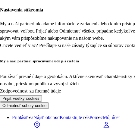
Nastavenia súkromia
My a naši partneri ukladáme informácie v zariadení alebo k nim prist
spravovať voľbou Prijať alebo Odmietnuť všetko, prípadne kedykoľv
akým vám prispôsobíme nakupovanie na našom webe.
Chcete vedieť viac? Prečítajte si naše zásady týkajúce sa
súborov cook
My a naši partneri spracúvame údaje s cieľom
Používať presné údaje o geolokácii. Aktívne skenovať charakteristiky 
obsahu, prieskum publika a vývoj služieb.
Zodpovednosť za firemné údaje
Prijať všetky cookies
Odmietnuť súbory cookie
Prihlásiť sa
Nájsť obchod
Kontaktujte nás
Pomoc
Môj účet