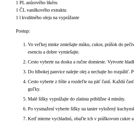
1 PL anízového likéru
1 ČL vanilkového extraktu
1 l kvalitného oleja na vyprážanie
Postup:
Vo veľkej miske zmiešajte múku, cukor, prášok do pečiva
esenciu a dobre vymiešajte.
Cesto vyberte na dosku a ručne domieste. Vytvorte hladk
Do hlbokej panvice nalejte olej a nechajte ho rozpáliť.
Cesto vyberte z fólie a rozdeľte na päť častí. Každú č
guľky.
Malé šišky vyprážajte do zlatista približne 4 minúty.
Po vysmažení vyberte šišky na tanier vyložený kuchyns
Keď mierne vychladnú, obaľte ich v práškovom cukre a p