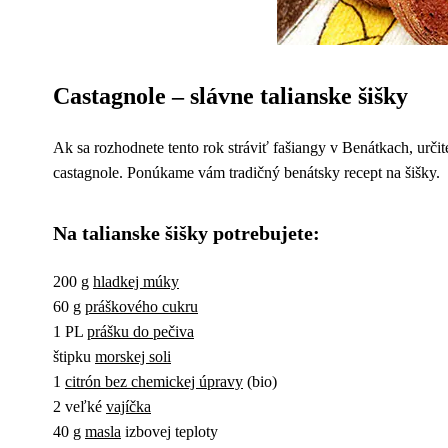
Castagnole – slávne talianske šišky
Ak sa rozhodnete tento rok stráviť fašiangy v Benátkach, určit
castagnole. Ponúkame vám tradičný benátsky recept na šišky.
Na talianske šišky potrebujete:
200 g
hladkej múky
60 g
práškového cukru
1 PL
prášku do pečiva
štipku
morskej soli
1
citrón bez chemickej úpravy
(bio)
2 veľké
vajíčka
40 g
masla
izbovej teploty