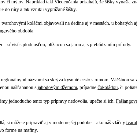
ehov či mýtov. Napríklad takí Viedenčania prisahajú, že šišky vynašla 
e do rúry a tak vznikli vyprážané šišky.
 tvarohovými koláčmi objavovali na dedine aj v mestách, u bohatých aj
iangového obdobia.
– súvisí s plodnosťou, blížiacou sa jarou aj s prebúdzaním prírody.
i regionálnymi názvami sa skrýva kysnuté cesto s rumom. Väčšinou sa
penou našľahanou s
jahodovým džemom
, prípadne
čokoládou
, či polia
my jednoducho tento typ prípravy nedovolia, upečte si ich.
Fašiangov
dlá, si môžete pripraviť aj v modernejšej podobe – ako náš vláčny
tvaro
 vo forme na mafiny.