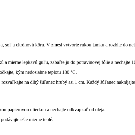
, soľ a citrónovú kôru. V zmesi vytvorte rukou jamku a rozbite do nej v
ú a mierne lepkavú guľu, zabaľte ju do potravinovej fólie a nechajte 
 Počkajte, kým nedosiahne teplotu 180 °C.
asť rozvaľkajte na dlhý šúľanec hrubý asi 1 cm. Každý šúľanec nakrája
kou papierovou utierkou a nechajte odkvapkať od oleja.
odávajte ešte mierne teplé.