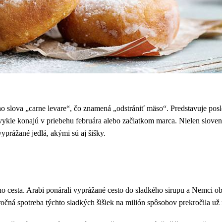
o slova „carne levare“, čo znamená „odstrániť mäso“. Predstavuje pos
kle konajú v priebehu februára alebo začiatkom marca. Nielen slovensk
vyprážané jedlá, akými sú aj šišky.
o cesta. Arabi ponárali vyprážané cesto do sladkého sirupu a Nemci ob
očná spotreba týchto sladkých šišiek na milión spôsobov prekročila už