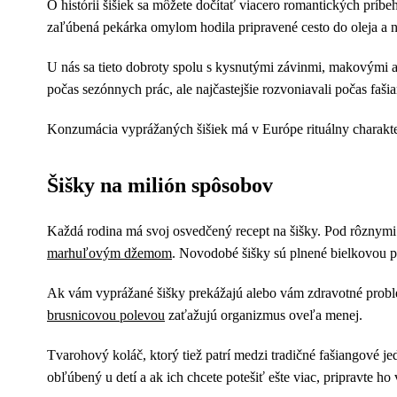
O histórii šišiek sa môžete dočítať viacero romantických príb
zaľúbená pekárka omylom hodila pripravené cesto do oleja a ni
U nás sa tieto dobroty spolu s kysnutými závinmi, makovými a
počas sezónnych prác, ale najčastejšie rozvoniavali počas faš
Konzumácia vyprážaných šišiek má v Európe rituálny charakter 
Šišky na milión spôsobov
Každá rodina má svoj osvedčený recept na šišky. Pod rôznym
marhuľovým džemom
. Novodobé šišky sú plnené bielkovou 
Ak vám vyprážané šišky prekážajú alebo vám zdravotné problé
brusnicovou polevou
zaťažujú organizmus oveľa menej.
Tvarohový koláč, ktorý tiež patrí medzi tradičné fašiangové je
obľúbený u detí a ak ich chcete potešiť ešte viac, pripravte ho