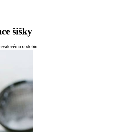
ce šišky
rnevalovému obdobiu.