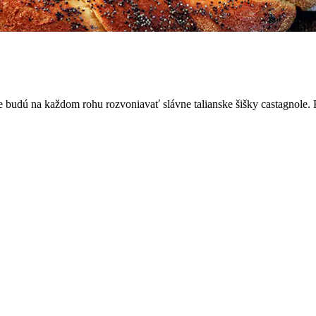
e budú na každom rohu rozvoniavať slávne talianske šišky castagnole. K