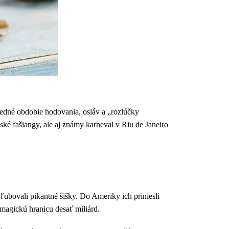
ledné obdobie hodovania, osláv a „rozlúčky
é fašiangy, ale aj známy karneval v Riu de Janeiro
ľubovali pikantné šišky. Do Ameriky ich priniesli
 magickú hranicu desať miliárd.