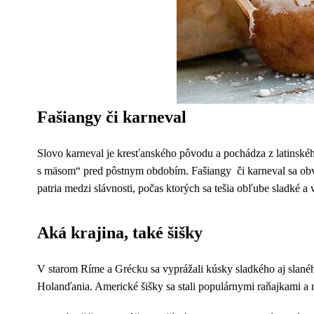
Fašiangy či karneval
Slovo karneval je kresťanského pôvodu a pochádza z latinskéh
s mäsom“ pred pôstnym obdobím. Fašiangy či karneval sa obvy
patria medzi slávnosti, počas ktorých sa tešia obľube sladké a 
Aká krajina, také šišky
V starom Ríme a Grécku sa vyprážali kúsky sladkého aj slanéh
Holanďania. Americké šišky sa stali populárnymi raňajkami a r