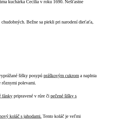
známa kuchárka Cecília v roku 1690. Nešťastne
 chudobných. Bežne sa piekli pri narodení dieťaťa,
 vyprážané šišky posypú
práškovým cukrom
a naplnia
te rôznymi polevami.
é fánky
pripravené v rúre či
pečené šišky s
hový koláč s jahodami.
Tento koláč je veľmi