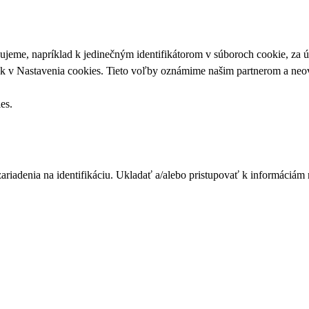
upujeme, napríklad k jedinečným identifikátorom v súboroch cookie, za
ek v
Nastavenia cookies
. Tieto voľby oznámime našim partnerom a neov
ies
.
zariadenia na identifikáciu. Ukladať a/alebo pristupovať k informáciám