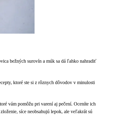
lovica bežných surovín a múk sa dá ľahko nahradiť
epty, ktoré ste si z rôznych dôvodov v minulosti
toré vám pomôžu pri varení aj pečení. Oceníte ich
 zloženie, síce neobsahujú lepok, ale veľakrát sú