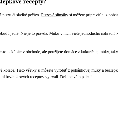
zlepkové recepty?
 pizzu či sladké pečivo.
Pizzové slimáky
si môžete pripraviť aj z poh
nebudú jedlé. Nie je to pravda. Múku v nich viete jednoducho nahradiť
si cesto nekúpite v obchode, ale použijete domáce z kukuričnej múky, t
é koláče. Tieto všetky si môžete vyrobiť z pohánkovej múky a bezlepk
ovaní bezlepkových receptov vytrvalí. Držíme vám palce!