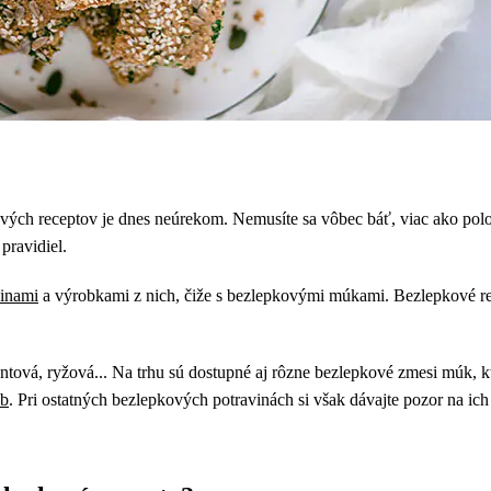
kových receptov je dnes neúrekom. Nemusíte sa vôbec báť, viac ako po
pravidiel.
ninami
a výrobkami z nich, čiže s bezlepkovými múkami. Bezlepkové rec
ntová, ryžová... Na trhu sú dostupné aj rôzne bezlepkové zmesi múk, k
eb
. Pri ostatných bezlepkových potravinách si však dávajte pozor na ich