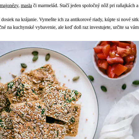
majonézy
,
masla
či marmelád. Stačí jeden spoločný nôž pri raňajkách a
dosiek na krájanie. Vymeňte ich za antikorové riady, kúpte si nové sitk
é na kuchynské vybavenie, ale keď doň raz investujete, určite sa vám to