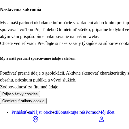
Nastavenia súkromia
My a naši partneri ukladáme informácie v zariadení alebo k nim prist
spravovať voľbou Prijať alebo Odmietnuť všetko, prípadne kedykoľv
akým vám prispôsobíme nakupovanie na našom webe.
Chcete vedieť viac? Prečítajte si naše zásady týkajúce sa
súborov cook
My a naši partneri spracúvame údaje s cieľom
Používať presné údaje o geolokácii. Aktívne skenovať charakteristiky 
obsahu, prieskum publika a vývoj služieb.
Zodpovednosť za firemné údaje
Prijať všetky cookies
Odmietnuť súbory cookie
Prihlásiť sa
Nájsť obchod
Kontaktujte nás
Pomoc
Môj účet