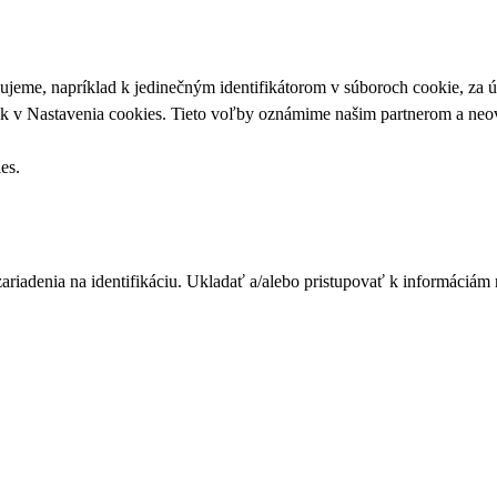
upujeme, napríklad k jedinečným identifikátorom v súboroch cookie, za
ek v
Nastavenia cookies
. Tieto voľby oznámime našim partnerom a neov
ies
.
zariadenia na identifikáciu. Ukladať a/alebo pristupovať k informáciám