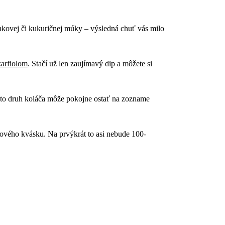
ánkovej či kukuričnej múky – výsledná chuť vás milo
karfiolom
. Stačí už len zaujímavý dip a môžete si
akýto druh koláča môže pokojne ostať na zozname
ového kvásku. Na prvýkrát to asi nebude 100-