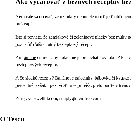
Ako vyčarovať z bežných receptov be
Nemusíte sa obávať, že už nikdy nebudete môcť jesť obľúbenú
prekvapí.
Isto si poviete, že zemiakové či zeleninové placky bez múky 
poznačiť ďalší chutný
bezlepkový recept
.
Ani
quiche
či iný slaný koláč nie je pre celiatikov tabu. Ak 
bezlepkových receptov.
A čo sladké recepty? Banánové palacinky, bábovka či kváskov
percentné, avšak trpezlivosť ruže prináša, preto buďte v trén
Zdroj: verywellfit.com, simplygluten-free.com
O Tescu