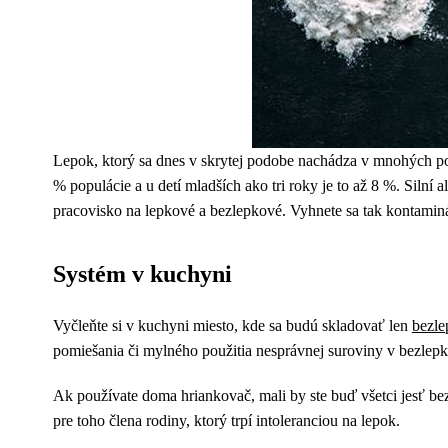
Lepok, ktorý sa dnes v skrytej podobe nachádza v mnohých pol
% populácie a u detí mladších ako tri roky je to až 8 %. Silní
pracovisko na lepkové a bezlepkové. Vyhnete sa tak kontamin
Systém v kuchyni
Vyčleňte si v kuchyni miesto, kde sa budú skladovať len
bezle
pomiešania či mylného použitia nesprávnej suroviny v bezlep
Ak používate doma hriankovač, mali by ste buď všetci jesť be
pre toho člena rodiny, ktorý trpí intoleranciou na lepok.