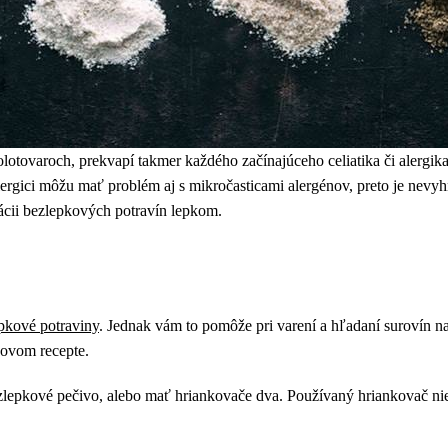
otovaroch, prekvapí takmer každého začínajúceho celiatika či alergik
 alergici môžu mať problém aj s mikročasticami alergénov, preto je nevy
ácii bezlepkových potravín lepkom.
pkové potraviny
. Jednak vám to pomôže pri varení a hľadaní surovín n
kovom recepte.
zlepkové pečivo, alebo mať hriankovače dva. Používaný hriankovač nie