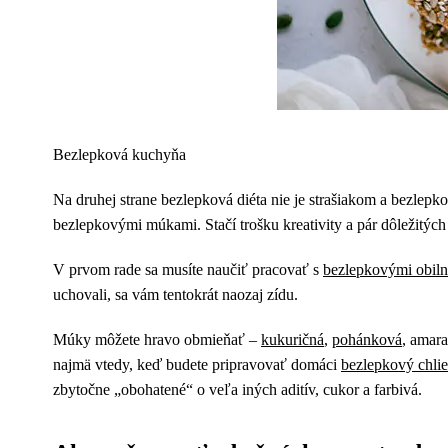
Bezlepková kuchyňa
Na druhej strane bezlepková diéta nie je strašiakom a bezlep
bezlepkovými múkami. Stačí trošku kreativity a pár dôležitých 
V prvom rade sa musíte naučiť pracovať s
bezlepkovými obil
uchovali, sa vám tentokrát naozaj zídu.
Múky môžete hravo obmieňať –
kukuričná
,
pohánková
, amara
najmä vtedy, keď budete pripravovať domáci
bezlepkový chli
zbytočne „obohatené“ o veľa iných aditív, cukor a farbivá.