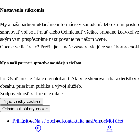
Nastavenia súkromia
My a naši partneri ukladáme informácie v zariadení alebo k nim prist
spravovať voľbou Prijať alebo Odmietnuť všetko, prípadne kedykoľv
akým vám prispôsobíme nakupovanie na našom webe.
Chcete vedieť viac? Prečítajte si naše zásady týkajúce sa
súborov cook
My a naši partneri spracúvame údaje s cieľom
Používať presné údaje o geolokácii. Aktívne skenovať charakteristiky 
obsahu, prieskum publika a vývoj služieb.
Zodpovednosť za firemné údaje
Prijať všetky cookies
Odmietnuť súbory cookie
Prihlásiť sa
Nájsť obchod
Kontaktujte nás
Pomoc
Môj účet