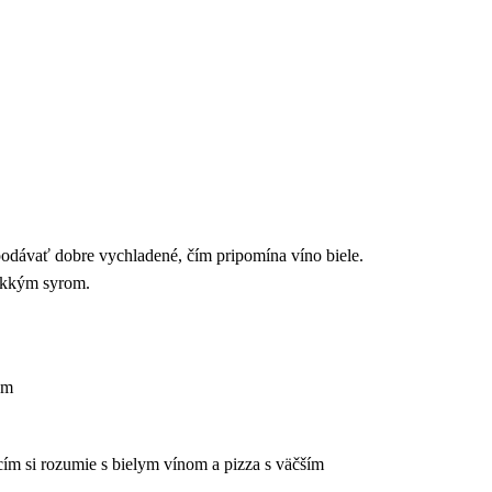
 podávať dobre vychladené, čím pripomína víno biele.
mäkkým syrom.
am
ím si rozumie s bielym vínom a pizza s väčším