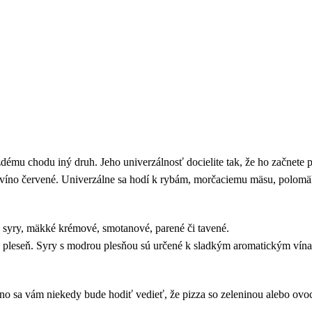
ždému chodu iný druh. Jeho univerzálnosť docielite tak, že ho začnete
 víno červené. Univerzálne sa hodí k rybám, morčaciemu mäsu, polo
ce syry, mäkké krémové, smotanové, parené či tavené.
jú pleseň. Syry s modrou plesňou sú určené k sladkým aromatickým vín
 sa vám niekedy bude hodiť vedieť, že pizza so zeleninou alebo ovoc