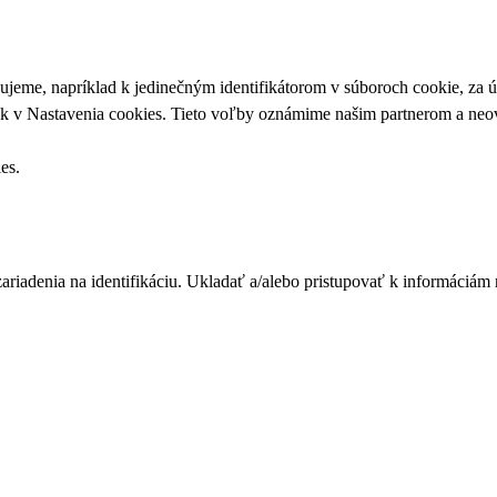
upujeme, napríklad k jedinečným identifikátorom v súboroch cookie, za
ek v
Nastavenia cookies
. Tieto voľby oznámime našim partnerom a neov
ies
.
zariadenia na identifikáciu. Ukladať a/alebo pristupovať k informáciám