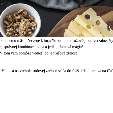
 k bielemu mäsu, červené k tmavším druhom, ružové je univerzálne. Vy 
tej správnej kombinácie vína a jedla je hotová mágia!
 V tom vám pomôže vedieť, čo je fľašová zrelosť.
 Víno sa na vrchole sudovej zrelosti stáča do fliaš, kde dozrieva na fľ