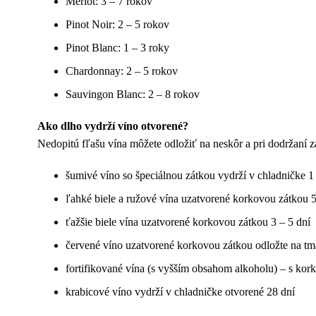
Merlot: 3 – 7 rokov
Pinot Noir: 2 – 5 rokov
Pinot Blanc: 1 – 3 roky
Chardonnay: 2 – 5 rokov
Sauvingon Blanc: 2 – 8 rokov
Ako dlho vydrží víno otvorené?
Nedopitú fľašu vína môžete odložiť na neskôr a pri dodržaní z
šumivé víno so špeciálnou zátkou vydrží v chladničke 1 
ľahké biele a ružové vína uzatvorené korkovou zátkou 5
ťažšie biele vína uzatvorené korkovou zátkou 3 – 5 dní
červené víno uzatvorené korkovou zátkou odložte na tm
fortifikované vína (s vyšším obsahom alkoholu) – s ko
krabicové víno vydrží v chladničke otvorené 28 dní