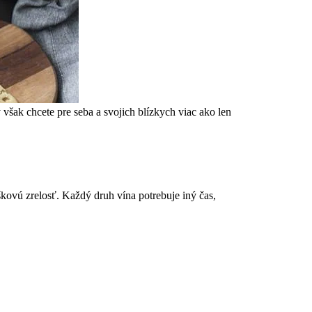
však chcete pre seba a svojich blízkych viac ako len
aškovú zrelosť. Každý druh vína potrebuje iný čas,