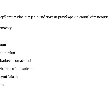
epšiemu z vína aj z jedla, iné dokážu pravý opak a chutiť vám nebude
 omáčky
kami
motné víno
a barbecue omáčkami
bami, sushi, ustricami
kými šalátmi
dmi