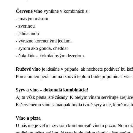
Červené víno
vynikne v kombinácii s:
- tmavým mäsom
- zverinou
- jahňacinou
- výrazne korenenými jedlami
- syrom ako gouda, cheddar
- čokoláde a čokoládovým dezertom
Ružové víno
je ideálne v prípade, ak nechcete podávať ku ka
Pomalou temperáciou na izbovú teplotu bude pripomínať viac
Syry a víno – dokonalá kombinácia!
Aj tu však platia isté zásady. K bielym vínam servírujte zrejú
K červenému vínu sa naopak hodia tvrdé syry a tie, ktoré ma
Víno a pizza
U nás nie je veľmi zvykom kombinovať víno a pizzu. No možno
podielom mäsa, salámy či syra bude dobre chutiť s červeným.