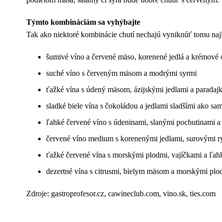
Týmto kombináciám sa vyhýbajte
Tak ako niektoré kombinácie chutí nechajú vyniknúť tomu najl
šumivé víno a červené mäso, korenené jedlá a krémové
suché víno s červeným mäsom a modrými syrmi
ťažké vína s údený mäsom, ázijskými jedlami a paradaj
sladké biele vína s čokoládou a jedlami sladšími ako sa
ľahké červené víno s údeninami, slanými pochutinami 
červené víno medium s korenenými jedlami, surovými ry
ťažké červené vína s morskými plodmi, vajíčkami a ľah
dezertné vína s citrusmi, bielym mäsom a morskými plo
Zdroje: gastroprofesor.cz, cawineclub.com, vino.sk, ties.com