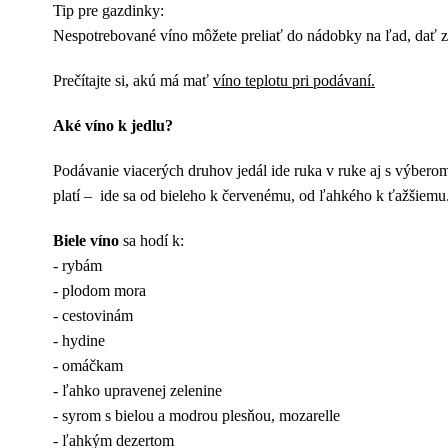
Tip pre gazdinky:
Nespotrebované víno môžete preliať do nádobky na ľad, dať za
Prečítajte si, akú má mať
víno teplotu pri podávaní.
Aké víno k jedlu?
Podávanie viacerých druhov jedál ide ruka v ruke aj s výberom
platí – ide sa od bieleho k červenému, od ľahkého k ťažšiemu
Biele víno
sa hodí k:
- rybám
- plodom mora
- cestovinám
- hydine
- omáčkam
- ľahko upravenej zelenine
- syrom s bielou a modrou plesňou, mozarelle
- ľahkým dezertom