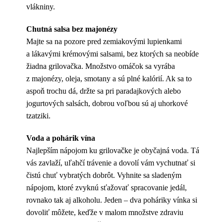
vlákniny.
Chutná salsa bez majonézy
Majte sa na pozore pred zemiakovými lupienkami
a lákavými krémovými salsami, bez ktorých sa neobíde
žiadna grilovačka. Množstvo omáčok sa vyrába
z majonézy, oleja, smotany a sú plné kalórií. Ak sa to
aspoň trochu dá, držte sa pri paradajkových alebo
jogurtových salsách, dobrou voľbou sú aj uhorkové
tzatziki.
Voda a pohárik vína
Najlepším nápojom ku grilovačke je obyčajná voda. Tá
vás zavlaží, uľahčí trávenie a dovolí vám vychutnať si
čistú chuť vybratých dobrôt. Vyhnite sa sladeným
nápojom, ktoré zvyknú sťažovať spracovanie jedál,
rovnako tak aj alkoholu. Jeden – dva poháriky vínka si
dovoliť môžete, keďže v malom množstve zdraviu