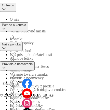
O Tescu
O nás
Pomoc a kontakt
Voľné pracovné miesta
Kontakt
Tlačové správy
Naša ponuka
Nájsť obchod
Náš prístup k udržateľnosti
Akciové letáky
Časté otázky
Pravidlá a nastavenia
Obchodná skupina Tesco
Online nákupy
Vrátenie tovaru a záruka
Pravidlá a podmienky
Clubcard
Sledujte nás
Stiahnuté produkty z predaja
Ochrana osobných údajov a cookies
Akcie a súťaže
©
2026 TESCO STORES SR, a.s.
Kontakt pre dodávateľov
Nastavenia cookies
Darčekové poukážky
Etická linka pre dodávateľov