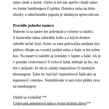
zmes chutí a farieb. Alebo si len tak upečte chudé mäso
vo forme hamburgera či párku. Domáca salsa na báze
uhorky a odtučneného jogurtu je ideálnym sprievodcom.
Pravidlo jedného taniera
Naberte si na tanier len jedenkrát a vyberte si múdro.
Z kuracieho mäsa odstráňte kožu a z iných druhov
odrežte tučné časti. Keby sa vám grilovačka nerátala bez
párkov, dbajte na vysoký podiel mäsa a dajte si len jeden
kus. Na tanier si naložte aj zemiaky v šupke a šalát. Ak je
v ponuke cestovinový či ryžový šalát, nebojte sa ho, no
len v prípade, že nie je zaliaty majonézou či mastným
dressingom. Tabu by mal byť majonézový šalát ako aj
kapustový coleslaw. Nepridávajte si ani extra plátky syra
na hamburgery.
Oplatí sa vyskúšať:**
Grilovaná zeleninová misa s tromi druhmi dipov
**