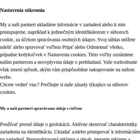
Nastavenia súkromia
My a naši partneri ukladáme informácie v zariadení alebo k nim
pristupujeme, napríklad k jedinečným identifikátorom v súboroch
cookie, za účelom spracúvania osobných údajov. Svoj súhlas môžete
udeliť alebo spravovať voľbou Prijať alebo Odmietnuť všetko,
prípadne kedykoľvek v
Nastavenia cookies
. Tieto voľby oznámime
našim partnerom a neovplyvnia údaje o prehliadaní. Vaše rozhodnutie
však zmení spôsob, akým vám prispôsobíme nakupovanie na našom
webe.
Chcete vedieť viac? Prečítajte si naše zásady týkajúce sa
súborov
cookies
.
My a naši partneri spracúvame údaje s cieľom
Používať presné údaje o geolokácii. Aktívne skenovať charakteristiky
zariadenia na identifikáciu. Ukladať a/alebo pristupovať k informáciám
na zariadení. Personalizovaná reklama a obsah, meranie reklamy a