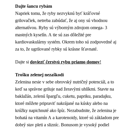
Dajte šancu rybám
Napriek tomu, že ryby nezvyknú byť kráľovné
grilovačiek, netreba zabúdať, že aj ony sú vhodnou
alternatívou. Ryby sú výborným zdrojom omega- 3
mastných kyselín. A tie sú zas dôležité pre
kardiovaskulárny systém. Okrem toho sú zodpovedné aj
za to, že ugrilované rybky sú krásne šťavnaté.
Dajte si
doviezť čerstvú rybu priamo domov
!
Trošku zelenej nezaškodí
Zelenina nesie v sebe obrovský nutričný potenciál, a to
keď sa správne griluje nad žeravými uhlíkmi. Stavte na
baklažán, zelenú špargľu, cuketu, papriku, paradajku,
ktoré môžete pripraviť nakrájané na kúsky alebo na
krúžky napichnuté ako špíz. Nezabudnite, že zelenina je
bohatá na vitamín A a karotenoidy, ktoré sú základom pre
dobrý stav pleti a slizníc. Bonusom je vysoký podiel