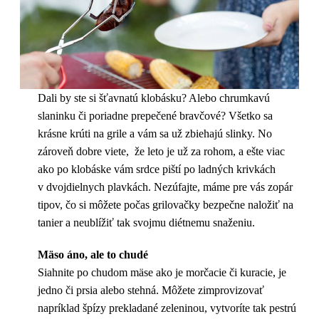
Dali by ste si šťavnatú klobásku? Alebo chrumkavú
slaninku či poriadne prepečené bravčové? Všetko sa
krásne krúti na grile a vám sa už zbiehajú slinky. No
zároveň dobre viete, že leto je už za rohom, a ešte viac
ako po klobáske vám srdce piští po ladných krivkách
v dvojdielnych plavkách. Nezúfajte, máme pre vás zopár
tipov, čo si môžete počas grilovačky bezpečne naložiť na
tanier a neublížiť tak svojmu diétnemu snaženiu.
Mäso áno, ale to chudé
Siahnite po chudom mäse ako je morčacie či kuracie, je
jedno či prsia alebo stehná. Môžete zimprovizovať
napríklad špízy prekladané zeleninou, vytvoríte tak pestrú