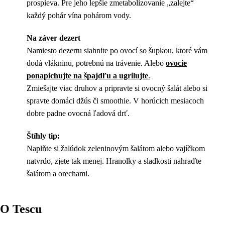
prospieva. Pre jeho lepšie zmetabolizovanie „zalejte“
každý pohár vína pohárom vody.
Na záver dezert
Namiesto dezertu siahnite po ovocí so šupkou, ktoré vám
dodá vlákninu, potrebnú na trávenie. Alebo
ovocie
ponapichujte na špajdľu a ugrilujte
.
Zmiešajte viac druhov a pripravte si ovocný šalát alebo si
spravte domáci džús či smoothie. V horúcich mesiacoch
dobre padne ovocná ľadová drť.
Štíhly tip:
Naplňte si žalúdok zeleninovým šalátom alebo vajíčkom
natvrdo, zjete tak menej. Hranolky a sladkosti nahraďte
šalátom a orechami.
O Tescu