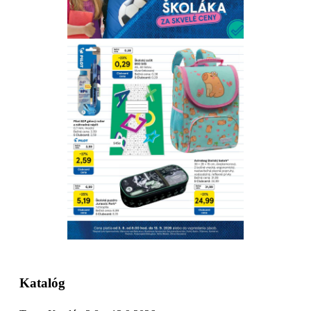
Stiahnuť
Detaily platnosti
Katalóg