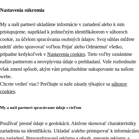
Nastavenia súkromia
My a naši partneri ukladáme informácie v zariadení alebo k nim
pristupujeme, napríklad k jedinečným identifikátorom v súboroch
cookie, za účelom spracúvania osobných údajov. Svoj súhlas môžete
udeliť alebo spravovať voľbou Prijať alebo Odmietnuť všetko,
prípadne kedykoľvek v
Nastavenia cookies
. Tieto voľby oznámime
našim partnerom a neovplyvnia údaje o prehliadaní. Vaše rozhodnutie
však zmení spôsob, akým vám prispôsobíme nakupovanie na našom
webe.
Chcete vedieť viac? Prečítajte si naše zásady týkajúce sa
súborov
cookies
.
My a naši partneri spracúvame údaje s cieľom
Používať presné údaje o geolokácii. Aktívne skenovať charakteristiky
zariadenia na identifikáciu. Ukladať a/alebo pristupovať k informáciám
na zariadení. Personalizovaná reklama a obsah, meranie reklamy a