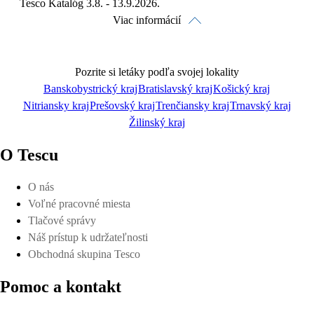
Tesco Katalóg 3.8. - 13.9.2026.
Viac informácií
Pozrite si letáky podľa svojej lokality
Banskobystrický kraj
Bratislavský kraj
Košický kraj
Nitriansky kraj
Prešovský kraj
Trenčiansky kraj
Trnavský kraj
Pozrieť online
Žilinský kraj
O Tescu
O nás
Voľné pracovné miesta
Stiahnuť
Tlačové správy
Náš prístup k udržateľnosti
Obchodná skupina Tesco
Pomoc a kontakt
Detaily platnosti