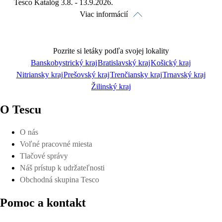
Tesco Katalóg 3.8. - 13.9.2026.
Viac informácií
Pozrite si letáky podľa svojej lokality
Banskobystrický kraj
Bratislavský kraj
Košický kraj
Nitriansky kraj
Prešovský kraj
Trenčiansky kraj
Trnavský kraj
Pozrieť online
Žilinský kraj
O Tescu
O nás
Voľné pracovné miesta
Stiahnuť
Tlačové správy
Náš prístup k udržateľnosti
Obchodná skupina Tesco
Pomoc a kontakt
Detaily platnosti