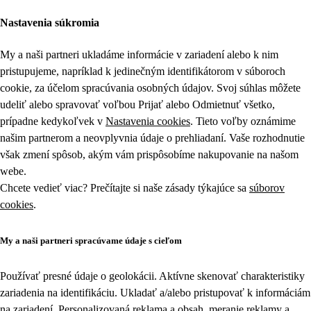
Nastavenia súkromia
My a naši partneri ukladáme informácie v zariadení alebo k nim
pristupujeme, napríklad k jedinečným identifikátorom v súboroch
cookie, za účelom spracúvania osobných údajov. Svoj súhlas môžete
udeliť alebo spravovať voľbou Prijať alebo Odmietnuť všetko,
prípadne kedykoľvek v
Nastavenia cookies
. Tieto voľby oznámime
našim partnerom a neovplyvnia údaje o prehliadaní. Vaše rozhodnutie
však zmení spôsob, akým vám prispôsobíme nakupovanie na našom
webe.
Chcete vedieť viac? Prečítajte si naše zásady týkajúce sa
súborov
cookies
.
My a naši partneri spracúvame údaje s cieľom
Používať presné údaje o geolokácii. Aktívne skenovať charakteristiky
zariadenia na identifikáciu. Ukladať a/alebo pristupovať k informáciám
na zariadení. Personalizovaná reklama a obsah, meranie reklamy a