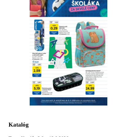
Stiahnuť
Detaily platnosti
Katalóg