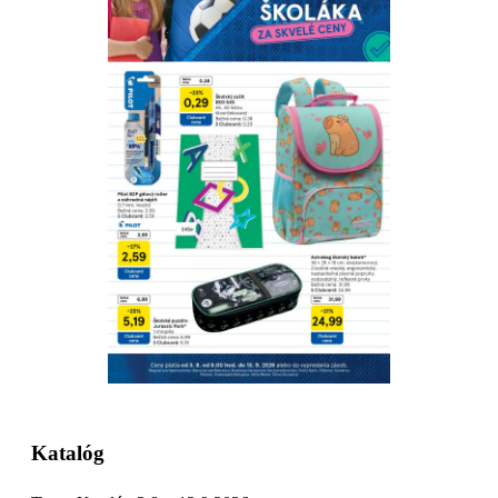
Stiahnuť
Detaily platnosti
Katalóg