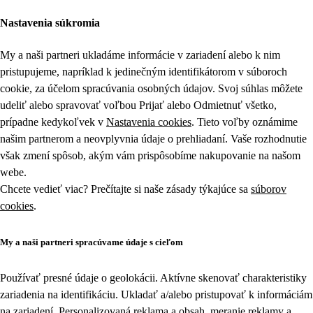
Nastavenia súkromia
My a naši partneri ukladáme informácie v zariadení alebo k nim
pristupujeme, napríklad k jedinečným identifikátorom v súboroch
cookie, za účelom spracúvania osobných údajov. Svoj súhlas môžete
udeliť alebo spravovať voľbou Prijať alebo Odmietnuť všetko,
prípadne kedykoľvek v
Nastavenia cookies
. Tieto voľby oznámime
našim partnerom a neovplyvnia údaje o prehliadaní. Vaše rozhodnutie
však zmení spôsob, akým vám prispôsobíme nakupovanie na našom
webe.
Chcete vedieť viac? Prečítajte si naše zásady týkajúce sa
súborov
cookies
.
My a naši partneri spracúvame údaje s cieľom
Používať presné údaje o geolokácii. Aktívne skenovať charakteristiky
zariadenia na identifikáciu. Ukladať a/alebo pristupovať k informáciám
na zariadení. Personalizovaná reklama a obsah, meranie reklamy a