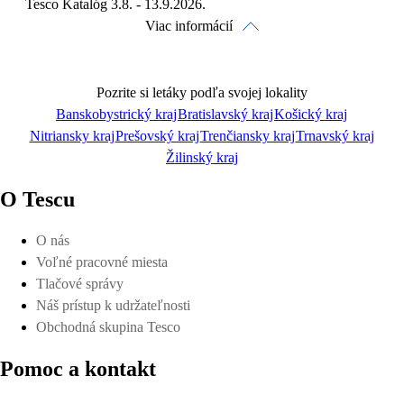
Tesco Katalóg 3.8. - 13.9.2026.
Viac informácií
Pozrite si letáky podľa svojej lokality
Banskobystrický kraj
Bratislavský kraj
Košický kraj
Nitriansky kraj
Prešovský kraj
Trenčiansky kraj
Trnavský kraj
Pozrieť online
Žilinský kraj
O Tescu
O nás
Voľné pracovné miesta
Stiahnuť
Tlačové správy
Náš prístup k udržateľnosti
Obchodná skupina Tesco
Pomoc a kontakt
Detaily platnosti