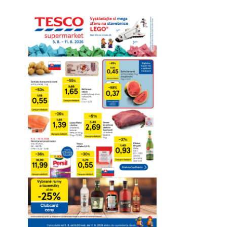
Pozrieť online
Stiahnuť
Detaily platnosti