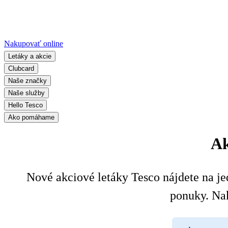
Nakupovať online
Letáky a akcie
Clubcard
Naše značky
Naše služby
Hello Tesco
Ako pomáhame
Ak
Nové akciové letáky Tesco nájdete na jed
ponuky. Na