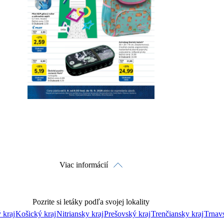
Detaily platnosti
Viac informácií
Pozrite si letáky podľa svojej lokality
 kraj
Košický kraj
Nitriansky kraj
Prešovský kraj
Trenčiansky kraj
Trnavs