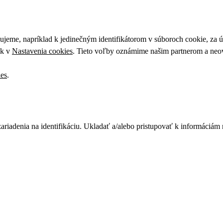
upujeme, napríklad k jedinečným identifikátorom v súboroch cookie, za
ek v
Nastavenia cookies
. Tieto voľby oznámime našim partnerom a neov
ies
.
zariadenia na identifikáciu. Ukladať a/alebo pristupovať k informáciám