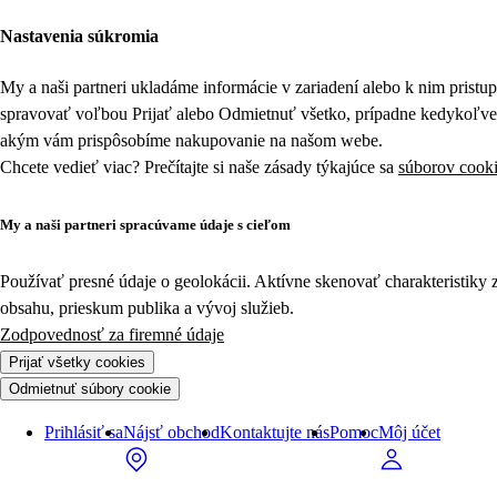
Nastavenia súkromia
My a naši partneri ukladáme informácie v zariadení alebo k nim prist
spravovať voľbou Prijať alebo Odmietnuť všetko, prípadne kedykoľv
akým vám prispôsobíme nakupovanie na našom webe.
Chcete vedieť viac? Prečítajte si naše zásady týkajúce sa
súborov cook
My a naši partneri spracúvame údaje s cieľom
Používať presné údaje o geolokácii. Aktívne skenovať charakteristiky 
obsahu, prieskum publika a vývoj služieb.
Zodpovednosť za firemné údaje
Prijať všetky cookies
Odmietnuť súbory cookie
Prihlásiť sa
Nájsť obchod
Kontaktujte nás
Pomoc
Môj účet