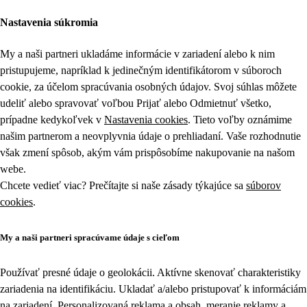
Nastavenia súkromia
My a naši partneri ukladáme informácie v zariadení alebo k nim
pristupujeme, napríklad k jedinečným identifikátorom v súboroch
cookie, za účelom spracúvania osobných údajov. Svoj súhlas môžete
udeliť alebo spravovať voľbou Prijať alebo Odmietnuť všetko,
prípadne kedykoľvek v
Nastavenia cookies
. Tieto voľby oznámime
našim partnerom a neovplyvnia údaje o prehliadaní. Vaše rozhodnutie
však zmení spôsob, akým vám prispôsobíme nakupovanie na našom
webe.
Chcete vedieť viac? Prečítajte si naše zásady týkajúce sa
súborov
cookies
.
My a naši partneri spracúvame údaje s cieľom
Používať presné údaje o geolokácii. Aktívne skenovať charakteristiky
zariadenia na identifikáciu. Ukladať a/alebo pristupovať k informáciám
na zariadení. Personalizovaná reklama a obsah, meranie reklamy a