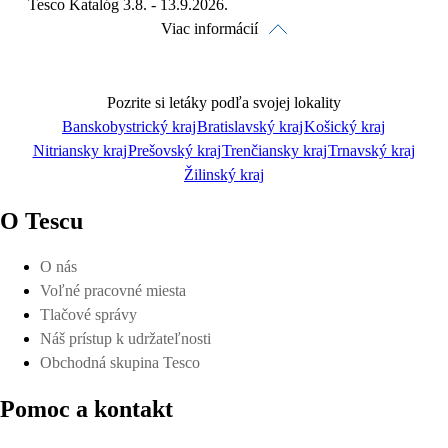
Tesco Katalóg 3.8. - 13.9.2026.
Viac informácií
Pozrite si letáky podľa svojej lokality
Banskobystrický kraj
Bratislavský kraj
Košický kraj
Nitriansky kraj
Prešovský kraj
Trenčiansky kraj
Trnavský kraj
Pozrieť online
Žilinský kraj
O Tescu
O nás
Voľné pracovné miesta
Stiahnuť
Tlačové správy
Náš prístup k udržateľnosti
Obchodná skupina Tesco
Pomoc a kontakt
Detaily platnosti