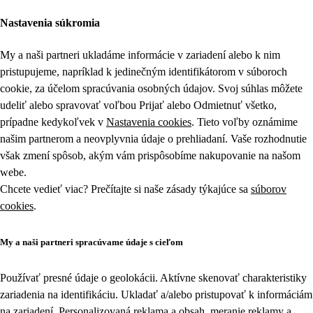
Nastavenia súkromia
My a naši partneri ukladáme informácie v zariadení alebo k nim
pristupujeme, napríklad k jedinečným identifikátorom v súboroch
cookie, za účelom spracúvania osobných údajov. Svoj súhlas môžete
udeliť alebo spravovať voľbou Prijať alebo Odmietnuť všetko,
prípadne kedykoľvek v
Nastavenia cookies
. Tieto voľby oznámime
našim partnerom a neovplyvnia údaje o prehliadaní. Vaše rozhodnutie
však zmení spôsob, akým vám prispôsobíme nakupovanie na našom
webe.
Chcete vedieť viac? Prečítajte si naše zásady týkajúce sa
súborov
cookies
.
My a naši partneri spracúvame údaje s cieľom
Používať presné údaje o geolokácii. Aktívne skenovať charakteristiky
zariadenia na identifikáciu. Ukladať a/alebo pristupovať k informáciám
na zariadení. Personalizovaná reklama a obsah, meranie reklamy a