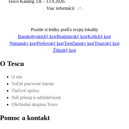
Tesco Katalóg 3.8. - 13.9.2026.
Viac informácií
Pozrite si letáky podľa svojej lokality
Banskobystrický kraj
Bratislavský kraj
Košický kraj
Nitriansky kraj
Prešovský kraj
Trenčiansky kraj
Trnavský kraj
Pozrieť online
Žilinský kraj
O Tescu
O nás
Voľné pracovné miesta
Stiahnuť
Tlačové správy
Náš prístup k udržateľnosti
Obchodná skupina Tesco
Pomoc a kontakt
Detaily platnosti