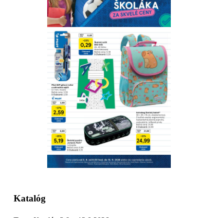
Stiahnuť
Detaily platnosti
Katalóg