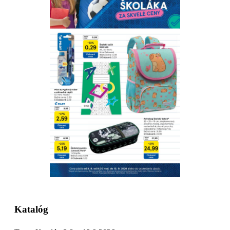
Stiahnuť
Detaily platnosti
Katalóg