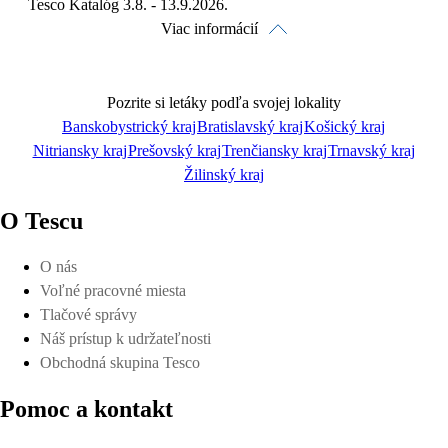
Tesco Katalóg 3.8. - 13.9.2026.
Viac informácií
Pozrite si letáky podľa svojej lokality
Banskobystrický kraj
Bratislavský kraj
Košický kraj
Nitriansky kraj
Prešovský kraj
Trenčiansky kraj
Trnavský kraj
Pozrieť online
Žilinský kraj
O Tescu
O nás
Voľné pracovné miesta
Stiahnuť
Tlačové správy
Náš prístup k udržateľnosti
Obchodná skupina Tesco
Pomoc a kontakt
Detaily platnosti