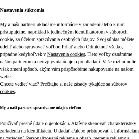
Nastavenia súkromia
My a naši partneri ukladáme informácie v zariadení alebo k nim
pristupujeme, napríklad k jedinečným identifikátorom v súboroch
cookie, za účelom spracúvania osobných údajov. Svoj súhlas môžete
udeliť alebo spravovať voľbou Prijať alebo Odmietnuť všetko,
prípadne kedykoľvek v
Nastavenia cookies
. Tieto voľby oznámime
našim partnerom a neovplyvnia údaje o prehliadaní. Vaše rozhodnutie
však zmení spôsob, akým vám prispôsobíme nakupovanie na našom
webe.
Chcete vedieť viac? Prečítajte si naše zásady týkajúce sa
súborov
cookies
.
My a naši partneri spracúvame údaje s cieľom
Používať presné údaje o geolokácii. Aktívne skenovať charakteristiky
zariadenia na identifikáciu. Ukladať a/alebo pristupovať k informáciám
na zariadení. Personalizovaná reklama a obsah, meranie reklamy a