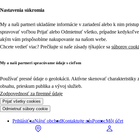
Nastavenia súkromia
My a naši partneri ukladáme informácie v zariadení alebo k nim prist
spravovať voľbou Prijať alebo Odmietnuť všetko, prípadne kedykoľv
akým vám prispôsobíme nakupovanie na našom webe.
Chcete vedieť viac? Prečítajte si naše zásady týkajúce sa
súborov cook
My a naši partneri spracúvame údaje s cieľom
Používať presné údaje o geolokácii. Aktívne skenovať charakteristiky 
obsahu, prieskum publika a vývoj služieb.
Zodpovednosť za firemné údaje
Prijať všetky cookies
Odmietnuť súbory cookie
Prihlásiť sa
Nájsť obchod
Kontaktujte nás
Pomoc
Môj účet