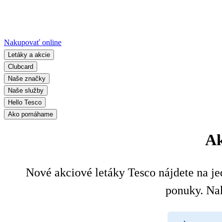
Nakupovať online
Letáky a akcie
Clubcard
Naše značky
Naše služby
Hello Tesco
Ako pomáhame
Ak
Nové akciové letáky Tesco nájdete na jed
ponuky. Na