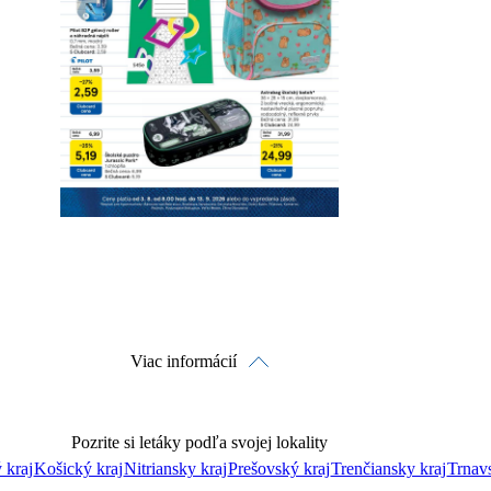
Detaily platnosti
Viac informácií
Pozrite si letáky podľa svojej lokality
 kraj
Košický kraj
Nitriansky kraj
Prešovský kraj
Trenčiansky kraj
Trnavs