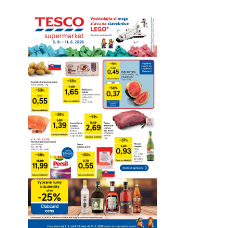
Pozrieť online
Stiahnuť
Detaily platnosti