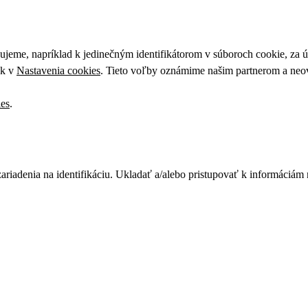
upujeme, napríklad k jedinečným identifikátorom v súboroch cookie, za
ek v
Nastavenia cookies
. Tieto voľby oznámime našim partnerom a neov
ies
.
zariadenia na identifikáciu. Ukladať a/alebo pristupovať k informáciám