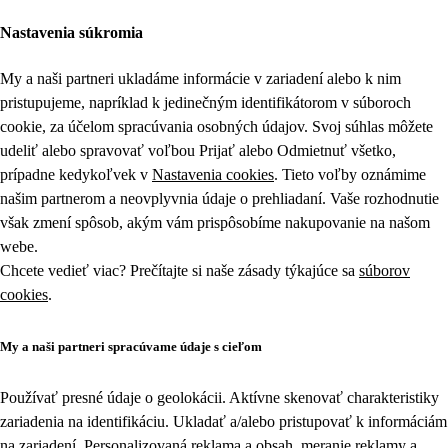
Nastavenia súkromia
My a naši partneri ukladáme informácie v zariadení alebo k nim
pristupujeme, napríklad k jedinečným identifikátorom v súboroch
cookie, za účelom spracúvania osobných údajov. Svoj súhlas môžete
udeliť alebo spravovať voľbou Prijať alebo Odmietnuť všetko,
prípadne kedykoľvek v
Nastavenia cookies
. Tieto voľby oznámime
našim partnerom a neovplyvnia údaje o prehliadaní. Vaše rozhodnutie
však zmení spôsob, akým vám prispôsobíme nakupovanie na našom
webe.
Chcete vedieť viac? Prečítajte si naše zásady týkajúce sa
súborov
cookies
.
My a naši partneri spracúvame údaje s cieľom
Používať presné údaje o geolokácii. Aktívne skenovať charakteristiky
zariadenia na identifikáciu. Ukladať a/alebo pristupovať k informáciám
na zariadení. Personalizovaná reklama a obsah, meranie reklamy a