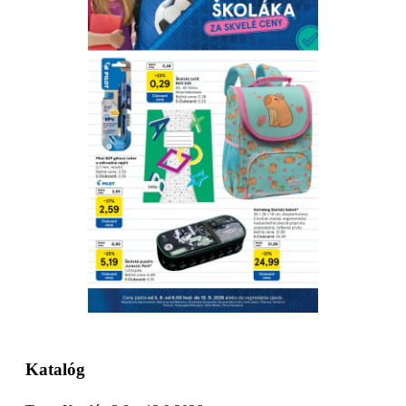
Stiahnuť
Detaily platnosti
Katalóg