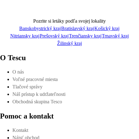
Pozrite si letáky podľa svojej lokality
Banskobystrický kraj
Bratislavský kraj
Košický kraj
Nitriansky kraj
Prešovský kraj
Trenčiansky kraj
Trnavský kraj
Pozrieť online
Žilinský kraj
O Tescu
O nás
Voľné pracovné miesta
Stiahnuť
Tlačové správy
Náš prístup k udržateľnosti
Obchodná skupina Tesco
Pomoc a kontakt
Detaily platnosti
Kontakt
Nájsť obchod