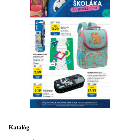
Stiahnuť
Detaily platnosti
Katalóg