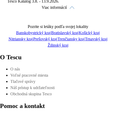
Tesco Katalóg 3.8. - 13.9.2026.
Viac informácií
Pozrite si letáky podľa svojej lokality
Banskobystrický kraj
Bratislavský kraj
Košický kraj
Nitriansky kraj
Prešovský kraj
Trenčiansky kraj
Trnavský kraj
Pozrieť online
Žilinský kraj
O Tescu
O nás
Voľné pracovné miesta
Stiahnuť
Tlačové správy
Náš prístup k udržateľnosti
Obchodná skupina Tesco
Pomoc a kontakt
Detaily platnosti