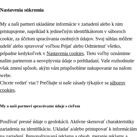
Nastavenia súkromia
My a naši partneri ukladáme informácie v zariadení alebo k nim
pristupujeme, napríklad k jedinečným identifikátorom v súboroch
cookie, za účelom spracúvania osobných údajov. Svoj súhlas môžete
udeliť alebo spravovať voľbou Prijať alebo Odmietnuť všetko,
prípadne kedykoľvek v
Nastavenia cookies
. Tieto voľby oznámime
našim partnerom a neovplyvnia údaje o prehliadaní. Vaše rozhodnutie
však zmení spôsob, akým vám prispôsobíme nakupovanie na našom
webe.
Chcete vedieť viac? Prečítajte si naše zásady týkajúce sa
súborov
cookies
.
My a naši partneri spracúvame údaje s cieľom
Používať presné údaje o geolokácii. Aktívne skenovať charakteristiky
zariadenia na identifikáciu. Ukladať a/alebo pristupovať k informáciám
na zariadení. Personalizovaná reklama a obsah, meranie reklamy a